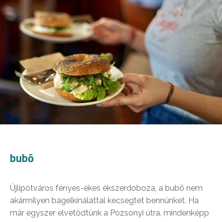
bubō
Újlipótváros fényes-ékes ékszerdoboza, a bubō nem
akármilyen bagelkínálattal kecsegtet bennünket. Ha
már egyszer elvetődtünk a Pozsonyi útra, mindenképp