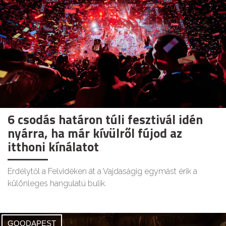
6 csodás határon túli fesztivál idén
nyárra, ha már kívülről fújod az
itthoni kínálatot
Erdélytől a Felvidéken át a Vajdaságig egymást érik a
különleges hangulatú bulik.
GOODAPEST