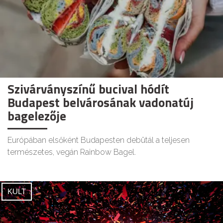
Szivárványszínű bucival hódít
Budapest belvárosának vadonatúj
bagelezője
Európában elsőként Budapesten debütál a teljesen
természetes, vegán Rainbow Bagel.
KULT