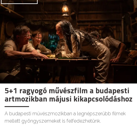
5+1 ragyogó művészfilm a budapesti
artmozikban májusi kikapcsolódáshoz
A budapesti művészmozikban a legnépszerűbb filmek
mellett gyöngyszemeket is felfedezhetünk.