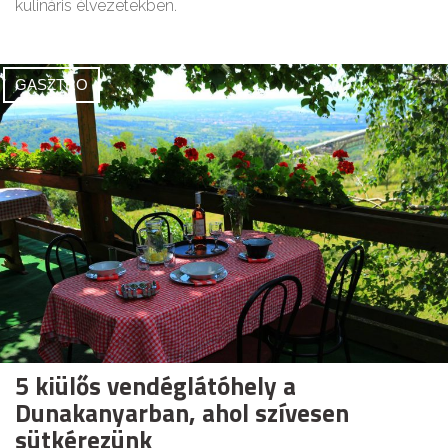
kulináris élvezetekben.
GASZTRO
5 kiülős vendéglátóhely a
Dunakanyarban, ahol szívesen
sütkérezünk