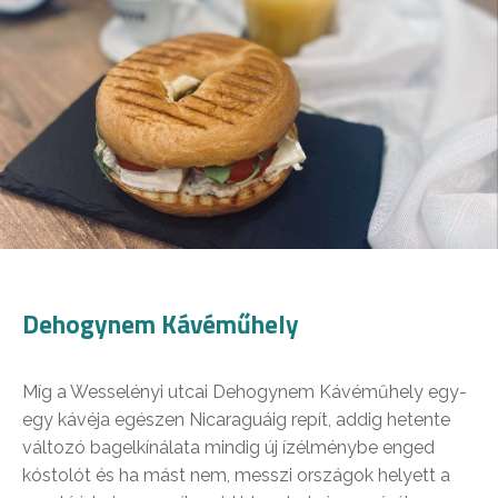
Dehogynem Kávéműhely
Míg a Wesselényi utcai Dehogynem Kávéműhely egy-
egy kávéja egészen Nicaraguáig repít, addig hetente
változó bagelkínálata mindig új ízélménybe enged
kóstolót és ha mást nem, messzi országok helyett a