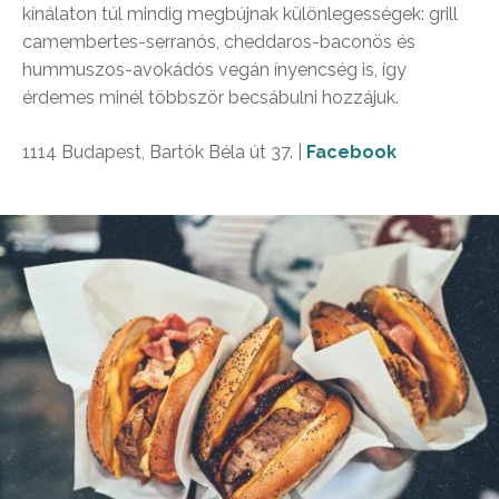
kínálaton túl mindig megbújnak különlegességek: grill
camembertes-serranós, cheddaros-baconös és
hummuszos-avokádós vegán ínyencség is, így
érdemes minél többször becsábulni hozzájuk.
1114 Budapest, Bartók Béla út 37. |
Facebook