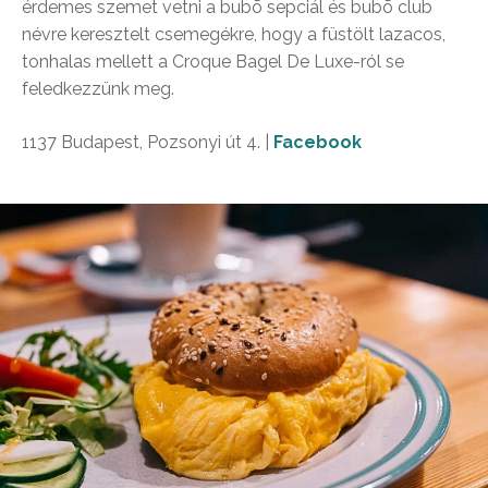
érdemes szemet vetni a bubō sepciál és bubō club
névre keresztelt csemegékre, hogy a füstölt lazacos,
tonhalas mellett a Croque Bagel De Luxe-ról se
feledkezzünk meg.
1137 Budapest, Pozsonyi út 4. |
Facebook