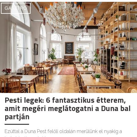
GASZTRO
Pesti legek: 6 fantasztikus étterem,
amit megéri meglátogatni a Duna bal
partján
Ezúttal a Duna Pest felőli oldalán merülünk el nyakig a