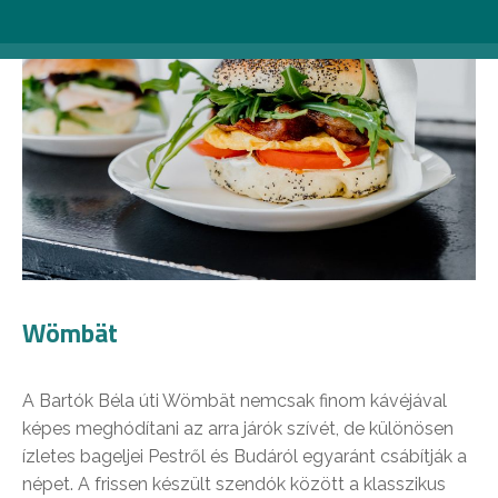
Wömbät
A Bartók Béla úti Wömbät nemcsak finom kávéjával
képes meghódítani az arra járók szívét, de különösen
ízletes bageljei Pestről és Budáról egyaránt csábítják a
népet. A frissen készült szendók között a klasszikus