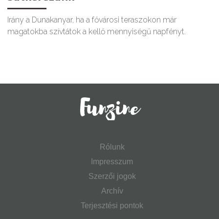
Irány a Dunakanyar, ha a fővárosi teraszokon már
magatokba szívtátok a kellő mennyiségű napfényt.
Rólunk
Impresszum
Szerzői jogok
Archív
Terjesztési pontok