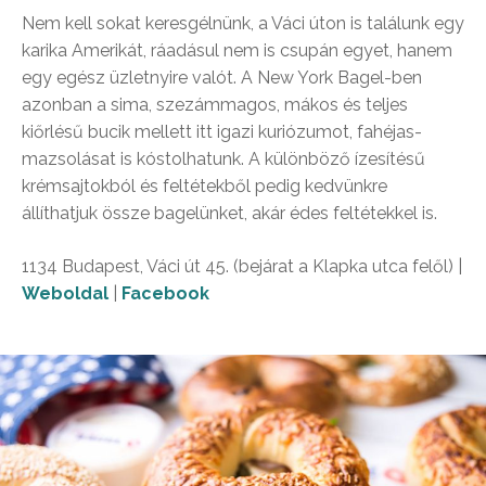
Nem kell sokat keresgélnünk, a Váci úton is találunk egy
karika Amerikát, ráadásul nem is csupán egyet, hanem
egy egész üzletnyire valót. A New York Bagel-ben
azonban a sima, szezámmagos, mákos és teljes
kiőrlésű bucik mellett itt igazi kuriózumot, fahéjas-
mazsolásat is kóstolhatunk. A különböző ízesítésű
krémsajtokból és feltétekből pedig kedvünkre
állíthatjuk össze bagelünket, akár édes feltétekkel is.
1134 Budapest, Váci út 45. (bejárat a Klapka utca felől) |
Weboldal
|
Facebook