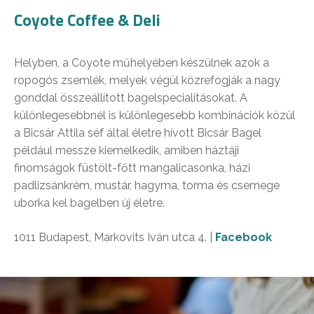
Coyote Coffee & Deli
Helyben, a Coyote műhelyében készülnek azok a
ropogós zsemlék, melyek végül közrefogják a nagy
gonddal összeállított bagelspecialitásokat. A
különlegesebbnél is különlegesebb kombinációk közül
a Bicsár Attila séf által életre hívott Bicsár Bagel
például messze kiemelkedik, amiben háztáji
finomságok füstölt-főtt mangalicasonka, házi
padlizsánkrém, mustár, hagyma, torma és csemege
uborka kel bagelben új életre.
1011 Budapest, Markovits Iván utca 4. |
Facebook