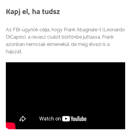
Kapj el, ha tudsz
Az FBI-ügynök célja, hogy Frank Abagnale-t (Leonardo
DiCaprio), a ravasz csalót börtönbe juttassa. Frank
azonban nemcsak elmenekül, de még élvezi is a
hajszát.