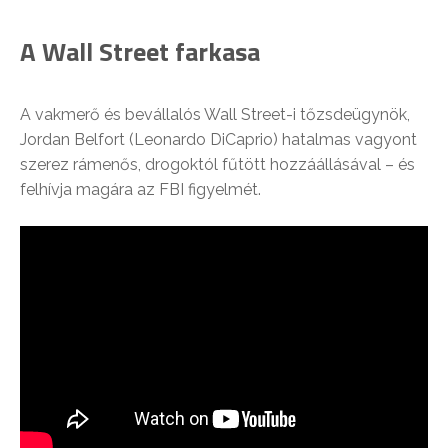
A Wall Street farkasa
A vakmerő és bevállalós Wall Street-i tőzsdeügynök,
Jordan Belfort (Leonardo DiCaprio) hatalmas vagyont
szerez rámenős, drogoktól fűtött hozzáállásával – és
felhívja magára az FBI figyelmét.