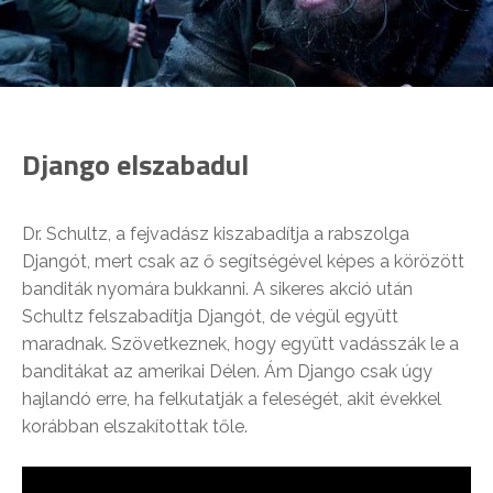
Django elszabadul
Dr. Schultz, a fejvadász kiszabadítja a rabszolga
Djangót, mert csak az ő segítségével képes a körözött
banditák nyomára bukkanni. A sikeres akció után
Schultz felszabadítja Djangót, de végül együtt
maradnak. Szövetkeznek, hogy együtt vadásszák le a
banditákat az amerikai Délen. Ám Django csak úgy
hajlandó erre, ha felkutatják a feleségét, akit évekkel
korábban elszakítottak tőle.