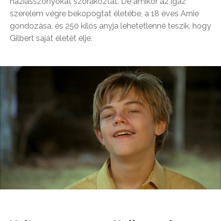
háziasszonyokat szórakoztat. De amikor az igaz
szerelem végre bekopogtat életébe, a 18 éves Arnie
gondozása, és 250 kilós anyja lehetetlenné teszik, hogy
Gilbert saját életét élje.