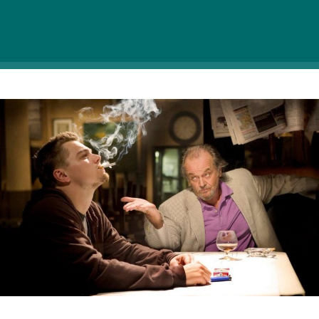
A zsaruk felveszik a harcot a Boston városát uraló
bűnszövetkezettel. A fiatal újoncra, Billy Costiganre
(Leonardo DiCaprio) vár a feladat, hogy beépüljön a
Frank Costello vezette maffiába.