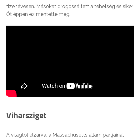
tizenévesen. Másokat drogossá tett a tehetség és siker.
Őt éppen ez mentette meg.
Viharsziget
A világtól elzárva, a Massachusetts állam partjainál