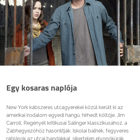
Egy kosaras naplója
New York kábszeres utcagyerekei közül került ki az
amerikai irodalom egyedi hangú, hírhedt költője, Jim
Carroll. Regényét kritikusai Salinger klasszikusához, a
Zabhegyezőhöz hasonlítják. Iskolai balhék, fegyveres
rablások az utcai bandákkal, sikertelen elvonókúrák