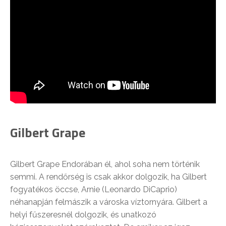
Gilbert Grape
Gilbert Grape Endorában él, ahol soha nem történik
semmi. A rendőrség is csak akkor dolgozik, ha Gilbert
fogyatékos öccse, Arnie (Leonardo DiCaprio)
néhanapján felmászik a városka víztornyára. Gilbert a
helyi fűszeresnél dolgozik, és unatkozó