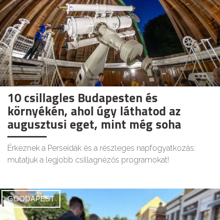
10 csillagles Budapesten és
környékén, ahol úgy láthatod az
augusztusi eget, mint még soha
Érkeznek a Perseidák és a részleges napfogyatkozás:
mutatjuk a legjobb csillagnézős programokat!
GOODAPEST