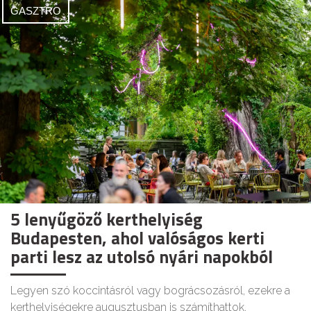
GASZTRO
5 lenyűgöző kerthelyiség
Budapesten, ahol valóságos kerti
parti lesz az utolsó nyári napokból
Legyen szó koccintásról vagy bográcsozásról, ezekre a
kerthelyiségekre augusztusban is számíthattok.