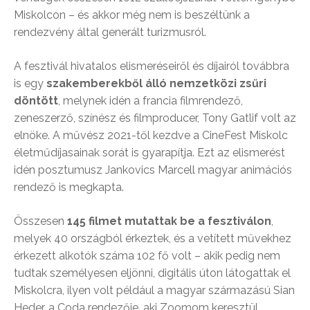
Miskolcon – és akkor még nem is beszéltünk a
rendezvény által generált turizmusról.
A fesztivál hivatalos elismeréseiről és díjairól továbbra
is egy
szakemberekből álló nemzetközi zsűri
döntött
, melynek idén a francia filmrendező,
zeneszerző, színész és filmproducer, Tony Gatlif volt az
elnöke. A művész 2021-től kezdve a CineFest Miskolc
életműdíjasainak sorát is gyarapítja. Ezt az elismerést
idén posztumusz Jankovics Marcell magyar animációs
rendező is megkapta.
Összesen
145 filmet mutattak be a fesztiválon
,
melyek 40 országból érkeztek, és a vetített művekhez
érkezett alkotók száma 102 fő volt – akik pedig nem
tudtak személyesen eljönni, digitális úton látogattak el
Miskolcra, ilyen volt például a magyar származású Sian
Heder, a Coda rendezője, aki Zoomom keresztül