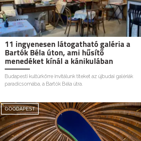
11 ingyenesen látogatható galéria a
Bartók Béla úton, ami hűsítő
menedéket kínál a kánikulában
Budapesti kultúrkörre invitálunk titeket az újbudai galériák
paradicsomába, a Bartók Béla útra.
GOODAPEST