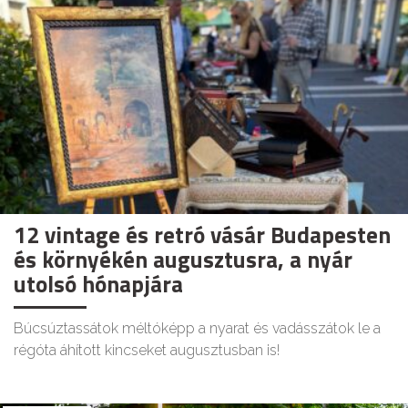
12 vintage és retró vásár Budapesten
és környékén augusztusra, a nyár
utolsó hónapjára
Búcsúztassátok méltóképp a nyarat és vadásszátok le a
régóta áhított kincseket augusztusban is!