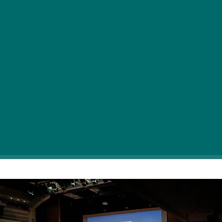
Egy év kihagyás után, szeptember 10. és 18.
között újra megrendezték a 17. CineFest Miskolci
Nemzetközi Filmfesztivált.