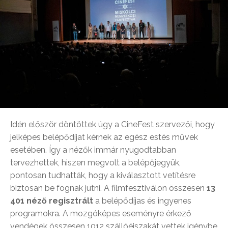
Idén először döntöttek úgy a CineFest szervezői, hogy
jelképes belépődíjat kérnek az egész estés művek
esetében. Így a nézők immár nyugodtabban
tervezhettek, hiszen megvolt a belépőjegyük,
pontosan tudhatták, hogy a kiválasztott vetítésre
biztosan be fognak jutni. A filmfesztiválon összesen
13
401 néző regisztrált
a belépődíjas és ingyenes
programokra. A mozgóképes eseményre érkező
vendégek összesen 1012 szállóéjszakát vettek igénybe