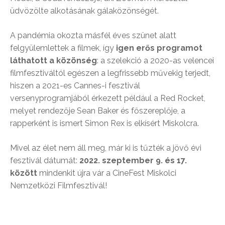
üdvözölte alkotásának gálaközönségét.
A pandémia okozta másfél éves szünet alatt
felgyülemlettek a filmek, így
igen erős programot
láthatott a közönség
: a szelekció a 2020-as velencei
filmfesztiváltól egészen a legfrissebb művekig terjedt,
hiszen a 2021-es Cannes-i fesztivál
versenyprogramjából érkezett például a Red Rocket,
melyet rendezője Sean Baker és főszereplője, a
rapperként is ismert Simon Rex is elkísért Miskolcra.
Mivel az élet nem áll meg, már ki is tűzték a jövő évi
fesztivál dátumát:
2022. szeptember 9. és 17.
között
mindenkit újra vár a CineFest Miskolci
Nemzetközi Filmfesztivál!