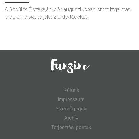
A Repülés Éjszakáján idén augusztusban ismét izgalmas
programokkal várják az érdeklődőket.
Rólunk
Impresszum
Szerzői jogok
Archív
Terjesztési pontok