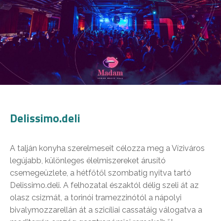
Delissimo.deli
A talján konyha szerelmeseit célozza meg a Víziváros
legújabb, különleges élelmiszereket árusító
csemegeüzlete, a hétfőtől szombatig nyitva tartó
Delissimo.deli. A felhozatal északtól délig szeli át az
olasz csizmát, a torinói tramezzinótól a nápolyi
bivalymozzarellán át a szicíliai cassatáig válogatva a