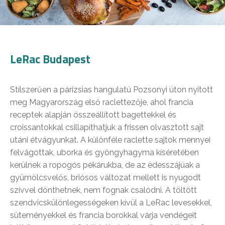
LeRac Budapest
Stílszerűen a párizsias hangulatú Pozsonyi úton nyitott
meg Magyarország első raclettezője, ahol francia
receptek alapján összeállított bagettekkel és
croissantokkal csillapíthatjuk a frissen olvasztott sajt
utáni étvágyunkat. A különféle raclette sajtok mennyei
felvágottak, uborka és gyöngyhagyma kíséretében
kerülnek a ropogós pékárukba, de az édesszájúak a
gyümölcsvelős, briósos változat mellett is nyugodt
szívvel dönthetnek, nem fognak csalódni. A töltött
szendvicskülönlegességeken kívül a LeRac levesekkel,
süteményekkel és francia borokkal várja vendégeit