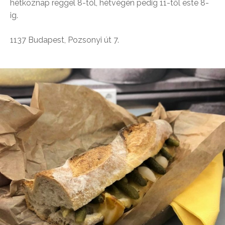
hétköznap reggel 8-tól, hétvégén pedig 11-től este 8-
ig.
1137 Budapest, Pozsonyi út 7.