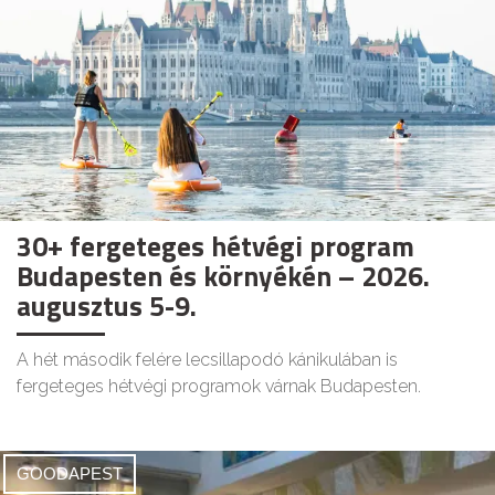
30+ fergeteges hétvégi program
Budapesten és környékén – 2026.
augusztus 5-9.
A hét második felére lecsillapodó kánikulában is
fergeteges hétvégi programok várnak Budapesten.
GOODAPEST