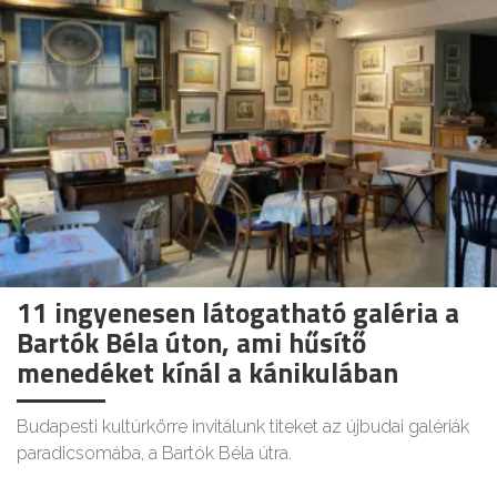
11 ingyenesen látogatható galéria a
Bartók Béla úton, ami hűsítő
menedéket kínál a kánikulában
Budapesti kultúrkörre invitálunk titeket az újbudai galériák
paradicsomába, a Bartók Béla útra.