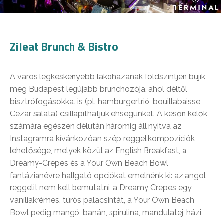
Zileat Brunch & Bistro
A város legkeskenyebb lakóházának földszintjén bújik
meg Budapest legújabb brunchozója, ahol déltől
bisztrófogásokkal is (pl. hamburgertrió, bouillabaisse,
Cézár saláta) csillapíthatjuk éhségünket. A későn kelők
számára egészen délután háromig áll nyitva az
Instagramra kívánkozóan szép reggelikompozíciók
lehetősége, melyek közül az English Breakfast, a
Dreamy-Crepes és a Your Own Beach Bowl
fantázianévre hallgató opciókat emelnénk ki: az angol
reggelit nem kell bemutatni, a Dreamy Crepes egy
vaníliakrémes, túrós palacsintát, a Your Own Beach
Bowl pedig mangó, banán, spirulina, mandulatej, házi