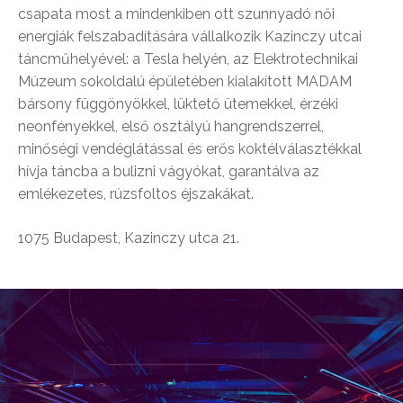
csapata most a mindenkiben ott szunnyadó női
energiák felszabadítására vállalkozik Kazinczy utcai
táncműhelyével: a Tesla helyén, az Elektrotechnikai
Múzeum sokoldalú épületében kialakított MADAM
bársony függönyökkel, lüktető ütemekkel, érzéki
neonfényekkel, első osztályú hangrendszerrel,
minőségi vendéglátással és erős koktélválasztékkal
hívja táncba a bulizni vágyókat, garantálva az
emlékezetes, rúzsfoltos éjszakákat.
1075 Budapest, Kazinczy utca 21.