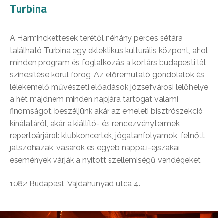
Turbina
A Harminckettesek terétől néhány perces sétára
található Turbina egy eklektikus kulturális központ, ahol
minden program és foglalkozás a kortárs budapesti lét
színesítése körül forog. Az előremutató gondolatok és
lélekemelő művészeti előadások józsefvárosi lelőhelye
a hét majdnem minden napjára tartogat valami
finomságot, beszéljünk akár az emeleti bisztrószekció
kínálatáról, akár a kiállító- és rendezvénytermek
repertoárjáról: klubkoncertek, jógatanfolyamok, felnőtt
játszóházak, vásárok és egyéb nappali-éjszakai
események várják a nyitott szellemiségű vendégeket.
1082 Budapest, Vajdahunyad utca 4.