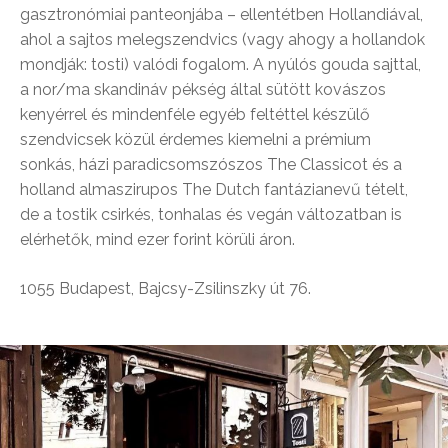
gasztronómiai panteonjába – ellentétben Hollandiával,
ahol a sajtos melegszendvics (vagy ahogy a hollandok
mondják: tosti) valódi fogalom. A nyúlós gouda sajttal,
a nor/ma skandináv pékség által sütött kovászos
kenyérrel és mindenféle egyéb feltéttel készülő
szendvicsek közül érdemes kiemelni a prémium
sonkás, házi paradicsomszószos The Classicot és a
holland almaszirupos The Dutch fantázianevű tételt,
de a tostik csirkés, tonhalas és vegán változatban is
elérhetők, mind ezer forint körüli áron.
1055 Budapest, Bajcsy-Zsilinszky út 76.