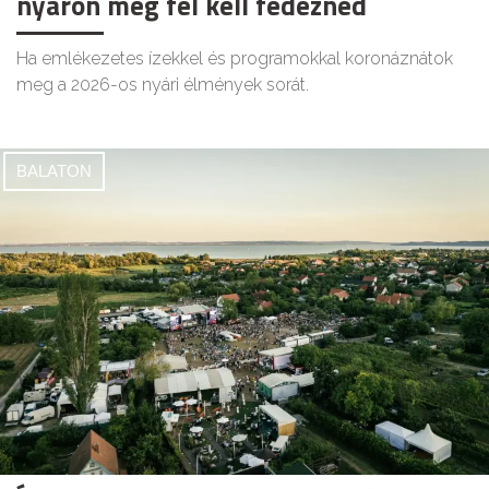
nyáron még fel kell fedezned
Ha emlékezetes ízekkel és programokkal koronáznátok
meg a 2026-os nyári élmények sorát.
BALATON