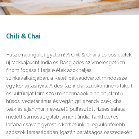
Chili & Chai
Fűszerrajongók, figyelem! A Chili & Chai a csípős ételek
új Mekkájaként India és Banglades szívmelengetően
finom fogásait tárja elétek azok teljes
színkavalkádjában, a Keleti pályaudvartól mindössze
egy kőhajításnyira. A desi (az indiai szubkontinens lakóit
és kultúráját leíró szó) mindennapok alapjait jelentő
húsos, vegetáriánus és vegán grillszendvicsek, chai
teák és a jahlmuri nevezetű puffasztott rizses saláta
mellett samosát, gulab jamunt (indiai fánkféle) és
laffába csavart gyrost is kérhetünk, a legkülönfélébb
szószok társaságában, igazán barátságos összegekért