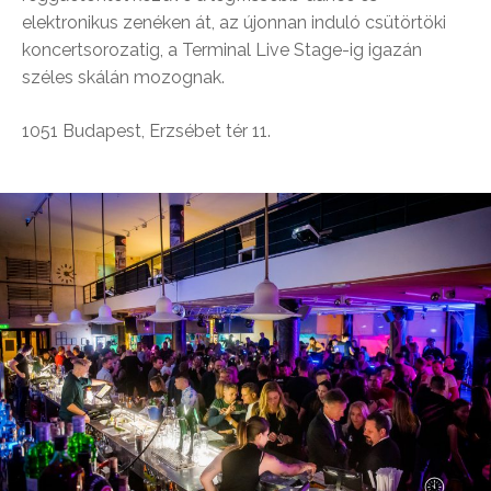
elektronikus zenéken át, az újonnan induló csütörtöki
koncertsorozatig, a Terminal Live Stage-ig igazán
széles skálán mozognak.
1051 Budapest, Erzsébet tér 11.