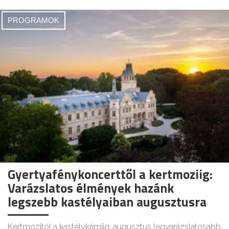
PROGRAMOK
Gyertyafénykoncerttől a kertmoziig:
Varázslatos élmények hazánk
legszebb kastélyaiban augusztusra
Kertmozitól a kastélykrimiig: augusztus legvarázslatosabb