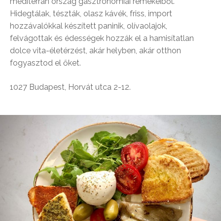
mediterrán ország gasztronómiai remekeiből.
Hidegtálak, tészták, olasz kávék, friss, import
hozzávalókkal készített paninik, olívaolajok,
felvágottak és édességek hozzák el a hamisítatlan
dolce vita-életérzést, akár helyben, akár otthon
fogyasztod el őket.
1027 Budapest, Horvát utca 2-12.