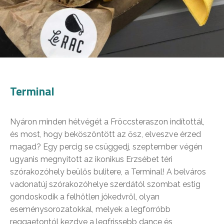
Terminal
Nyáron minden hétvégét a Fröccsteraszon indítottál,
és most, hogy beköszöntött az ősz, elveszve érzed
magad? Egy percig se csüggedj, szeptember végén
ugyanis megnyitott az ikonikus Erzsébet téri
szórakozóhely beülős bulitere, a Terminal! A belváros
vadonatúj szórakozóhelye szerdától szombat estig
gondoskodik a felhőtlen jókedvről, olyan
eseménysorozatokkal, melyek a legforróbb
reggaetontól kezdve a legfrissebb dance és