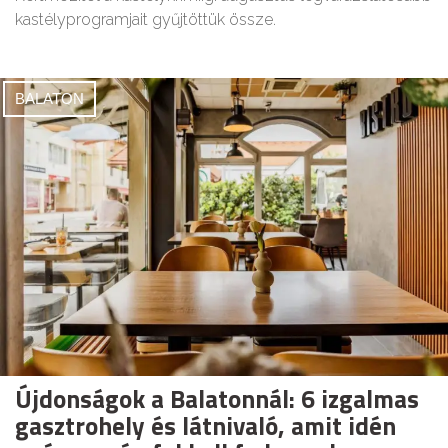
kastélyprogramjait gyűjtöttük össze.
BALATON
Újdonságok a Balatonnál: 6 izgalmas
gasztrohely és látnivaló, amit idén