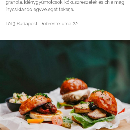
granola, idénygyümölcsök, kókuszreszelék és chia mag
ínycsiklandó egyvelegét takarja.
1013 Budapest, Döbrentei utca 22.