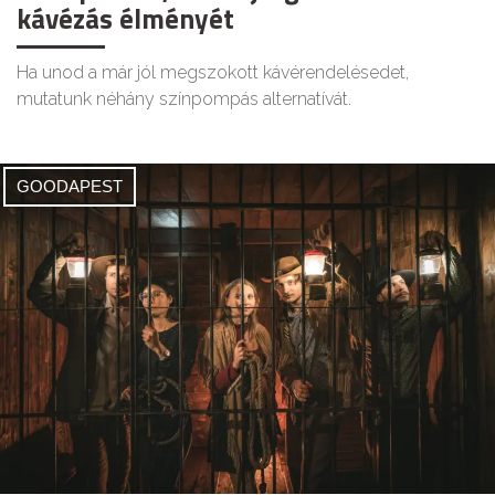
kávézás élményét
Ha unod a már jól megszokott kávérendelésedet,
mutatunk néhány színpompás alternatívát.
GOODAPEST