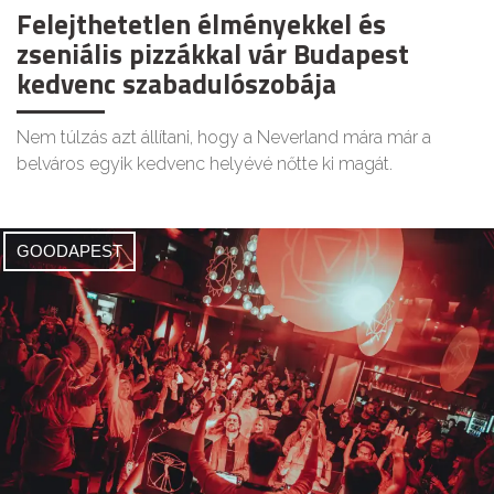
Felejthetetlen élményekkel és
zseniális pizzákkal vár Budapest
kedvenc szabadulószobája
Nem túlzás azt állítani, hogy a Neverland mára már a
belváros egyik kedvenc helyévé nőtte ki magát.
GOODAPEST