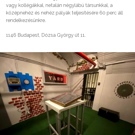
vagy kollégákkal, netalán négylábú társunkkal, a
középnehéz és nehéz pályák teljesítésére 60 perc áll
rendelkezésünkre.
1146 Budapest, Dózsa György út 11.