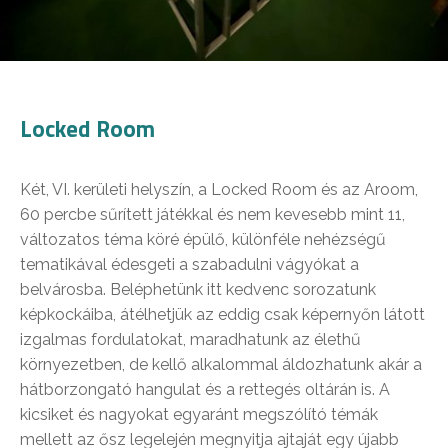
Locked Room
Két, VI. kerületi helyszín, a Locked Room és az Aroom,
60 percbe sűrített játékkal és nem kevesebb mint 11,
változatos téma köré épülő, különféle nehézségű
tematikával édesgeti a szabadulni vágyókat a
belvárosba. Beléphetünk itt kedvenc sorozatunk
képkockáiba, átélhetjük az eddig csak képernyőn látott
izgalmas fordulatokat, maradhatunk az élethű
környezetben, de kellő alkalommal áldozhatunk akár a
hátborzongató hangulat és a rettegés oltárán is. A
kicsiket és nagyokat egyaránt megszólító témák
mellett az ősz legelején megnyitja ajtaját egy újabb