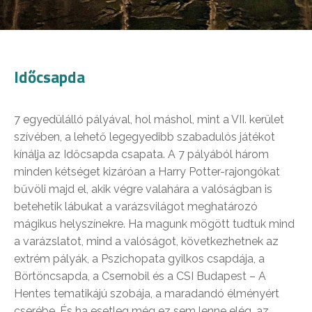
Időcsapda
7 egyedülálló pályával, hol máshol, mint a VII. kerület
szívében, a lehető legegyedibb szabadulós játékot
kínálja az Időcsapda csapata. A 7 pályából három
minden kétséget kizáróan a Harry Potter-rajongókat
bűvöli majd el, akik végre valahára a valóságban is
betehetik lábukat a varázsvilágot meghatározó
mágikus helyszínekre. Ha magunk mögött tudtuk mind
a varázslatot, mind a valóságot, következhetnek az
extrém pályák, a Pszichopata gyilkos csapdája, a
Börtöncsapda, a Csernobil és a CSI Budapest – A
Hentes tematikájú szobája, a maradandó élményért
cserébe. És ha esetleg még ez sem lenne elég, az