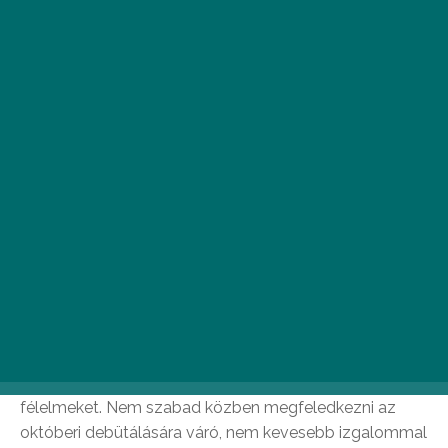
szabadulószoba ajtaját magunk mögött behúzni,
és már kezdődhet is a játék!
Neverland
A VII. kerület egyedileg életre hívott
szórakoztatókomplexuma, a Neverland, exkluzív
bárjával, Budapest legmenőbbre kevert gin-tonicjaival,
fenséges bisztróételekkel és nem utolsósorban hat,
különböző tematikájú szabadulószobával, valamint
egy újabbal és egy még javában épülővel vár. A Zárt
Osztály, a Börtön, a Vadnyugat, a Mágus Próba és az
Űrhajó mellett mostanság a Skizofrén Sorozatgyilkos
számít újoncnak, mely félelmetesen élethű díszletekkel
és autentikus feladatokkal hívja elő a legrettegettebb
félelmeket. Nem szabad közben megfeledkezni az
októberi debütálására váró, nem kevesebb izgalommal