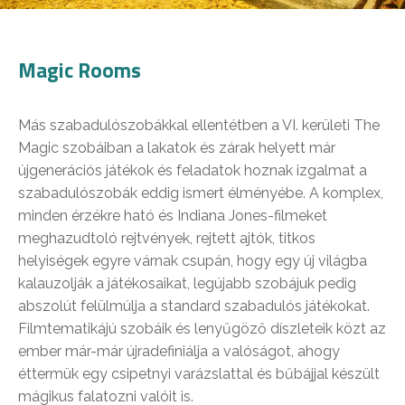
Magic Rooms
Más szabadulószobákkal ellentétben a VI. kerületi The
Magic szobáiban a lakatok és zárak helyett már
újgenerációs játékok és feladatok hoznak izgalmat a
szabadulószobák eddig ismert élményébe. A komplex,
minden érzékre ható és Indiana Jones-filmeket
meghazudtoló rejtvények, rejtett ajtók, titkos
helyiségek egyre várnak csupán, hogy egy új világba
kalauzolják a játékosaikat, legújabb szobájuk pedig
abszolút felülmúlja a standard szabadulós játékokat.
Filmtematikájú szobáik és lenyűgöző díszleteik közt az
ember már-már újradefiniálja a valóságot, ahogy
éttermük egy csipetnyi varázslattal és bűbájjal készült
mágikus falatozni valóit is.