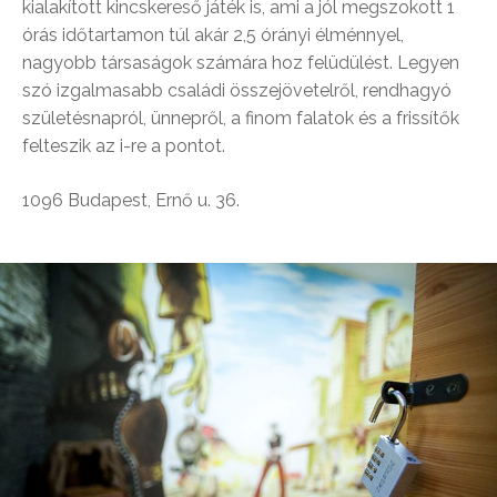
kialakított kincskereső játék is, ami a jól megszokott 1
órás időtartamon túl akár 2,5 órányi élménnyel,
nagyobb társaságok számára hoz felüdülést. Legyen
szó izgalmasabb családi összejövetelről, rendhagyó
születésnapról, ünnepről, a finom falatok és a frissítők
felteszik az i-re a pontot.
1096 Budapest, Ernő u. 36.