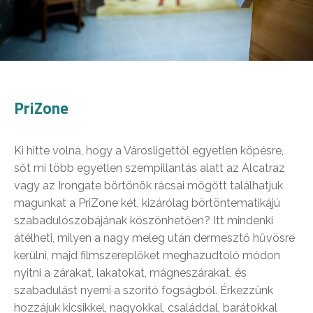
PriZone
Ki hitte volna, hogy a Városligettől egyetlen köpésre,
sőt mi több egyetlen szempillantás alatt az Alcatraz
vagy az Irongate börtönök rácsai mögött találhatjuk
magunkat a PriZone két, kizárólag börtöntematikájú
szabadulószobájának köszönhetően? Itt mindenki
átélheti, milyen a nagy meleg után dermesztő hűvösre
kerülni, majd filmszereplőket meghazudtoló módon
nyitni a zárakat, lakatokat, mágneszárakat, és
szabadulást nyerni a szorító fogságból. Érkezzünk
hozzájuk kicsikkel, nagyokkal, családdal, barátokkal