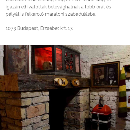
igazán elhivatottak belevághatnak a több órát és
pályát is felkaroló maratoni szabadulásba.
1073 Budapest, Erzsébet krt. 17.