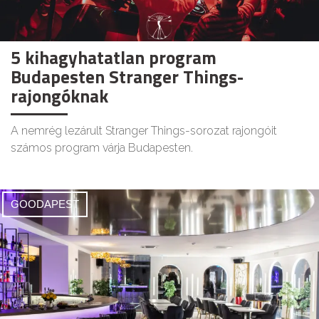
5 kihagyhatatlan program
Budapesten Stranger Things-
rajongóknak
A nemrég lezárult Stranger Things-sorozat rajongóit
számos program várja Budapesten.
GOODAPEST