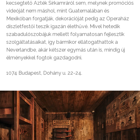
kecsegtető Azték Sírkamráról sem, melynek promóciós
videóját nem máshol, mint Guatemalában és
Mexikóban forgatják, dekorációját pedig az Operaház
díszletfestői teszik igazán élethűvé. Mivel hetedik
szabadulószobájuk mellett folyamatosan fejlesztik
szolgáltatásaikat, így bármikor ellátogathattok a
Neverlandbe, akár kétszer egymás után is, mindig új
élményekkel fogtok gazdagodni.
1074 Budapest, Dohány u. 22-24.