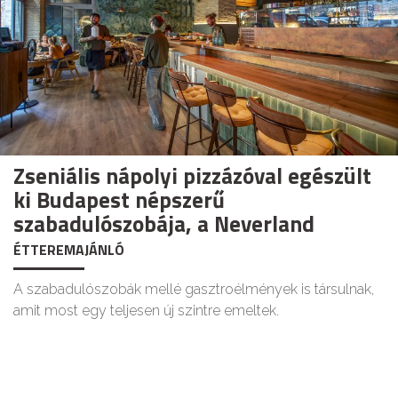
Zseniális nápolyi pizzázóval egészült
ki Budapest népszerű
szabadulószobája, a Neverland
ÉTTEREMAJÁNLÓ
A szabadulószobák mellé gasztroélmények is társulnak,
amit most egy teljesen új szintre emeltek.