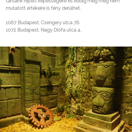
társaink rejtett képességeire és eddig még meg nem
mutatott értékeire is fény derülhet.
1067 Budapest, Csengery utca 76.
1072 Budapest, Nagy Diófa utca 4.