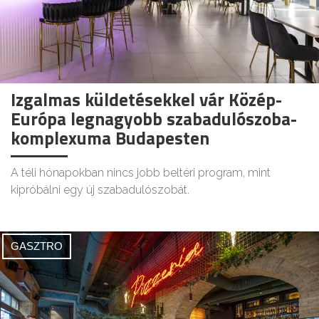
Izgalmas küldetésekkel vár Közép-
Európa legnagyobb szabadulószoba-
komplexuma Budapesten
A téli hónapokban nincs jobb beltéri program, mint
kipróbálni egy új szabadulószobát.
GASZTRO