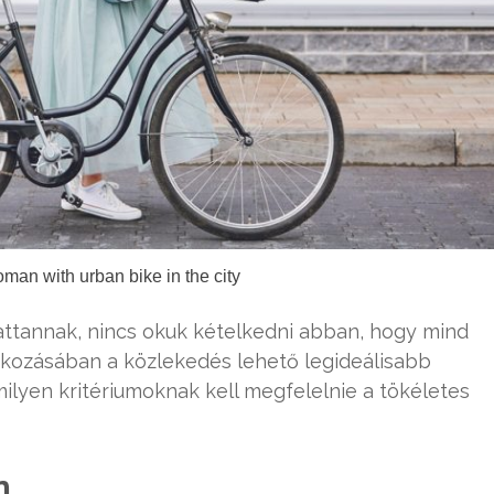
an with urban bike in the city
ttannak, nincs okuk kételkedni abban, hogy mind
tkozásában a közlekedés lehető legideálisabb
milyen kritériumoknak kell megfelelnie a tökéletes
n