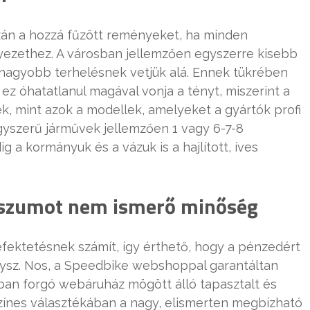
án a hozzá fűzött reményeket, ha minden
yezethez. A városban jellemzően egyszerre kisebb
 nagyobb terhelésnek vetjük alá. Ennek tükrében
e ez óhatatlanul magával vonja a tényt, miszerint a
k, mint azok a modellek, amelyeket a gyártók profi
yszerű járművek jellemzően 1 vagy 6-7-8
 a kormányuk és a vázuk is a hajlított, íves
szumot nem ismerő minőség
fektetésnek számít, így érthető, hogy a pénzedért
ysz. Nos, a Speedbike webshoppal garantáltan
óban forgó webáruház mögött álló tapasztalt és
zínes választékában a nagy, elismerten megbízható