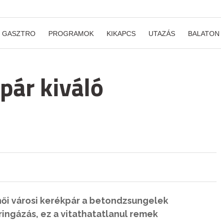
GASZTRO
PROGRAMOK
KIKAPCS
UTAZÁS
BALATON
pár kiváló
ői városi kerékpár a betondzsungelek
ringázás, ez a vitathatatlanul remek