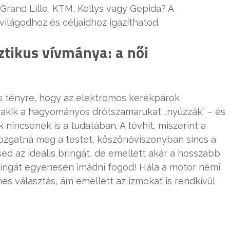
 Grand Lille, KTM, Kellys vagy Gepida? A
világodhoz és céljaidhoz igazíthatod.
ztikus vívmánya: a női
es tényre, hogy az elektromos kerékpárok
, akik a hagyományos drótszamarukat „nyúzzák” – és
 nincsenek is a tudatában. A tévhit, miszerint a
mozgatná meg a testet, köszönőviszonyban sincs a
ed az ideális bringát, de emellett akár a hosszabb
ringát egyenesen imádni fogod! Hála a motor némi
es választás, ám emellett az izmokat is rendkívül