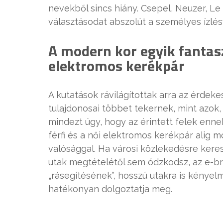
nevekből sincs hiány. Csepel, Neuzer, Le
választásodat abszolút a személyes ízlés
A modern kor egyik fantas
elektromos kerékpár
A kutatások rávilágítottak arra az érdek
tulajdonosai többet tekernek, mint azok
mindezt úgy, hogy az érintett felek ennek
férfi és a női elektromos kerékpár alig 
valósággal. Ha városi közlekedésre keres
utak megtételétől sem ódzkodsz, az e-b
„rásegítésének”, hosszú utakra is kényelm
hatékonyan dolgoztatja meg.