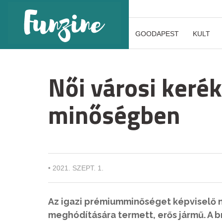
GOODAPEST
KULT
Női városi kerék
minőségben
•
2021. SZEPT. 1.
Az igazi prémiumminőséget képviselő n
meghódítására termett, erős jármű. A b