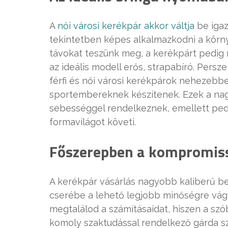
A
női városi kerékpár akkor váltja
be igaz
tekintetben képes alkalmazkodni a körn
távokat teszünk meg, a kerékpárt pedig
az ideális modell erős, strapabíró. Persz
férfi és női városi kerékpárok nehezebbe
sportembereknek készítenek. Ezek a nag
sebességgel rendelkeznek, emellett pedig
formavilágot követi.
Főszerepben a kompromis
A kerékpár vásárlás nagyobb kaliberű be
cserébe a lehető legjobb minőségre vág
megtalálod a számításaidat, hiszen a sz
komoly szaktudással rendelkező gárda s