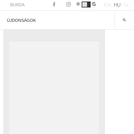
EN
HU
SL
BURDA
ÚJDONSÁGOK