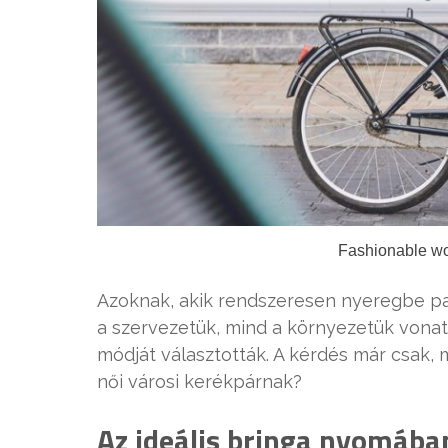
Fashionable wom
Azoknak, akik rendszeresen nyeregbe pa
a szervezetük, mind a környezetük vona
módját választották. A kérdés már csak, 
női városi kerékpárnak?
Az ideális bringa nyomába