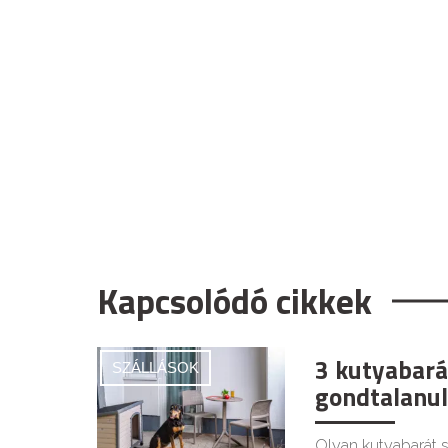
Kapcsolódó cikkek
3 kutyabará
SZÁLLÁSOK
gondtalanul
Olyan kutyabarát s