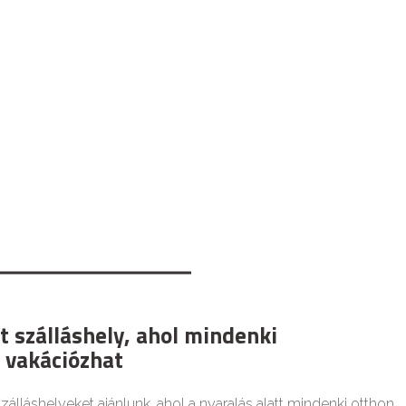
t szálláshely, ahol mindenki
 vakációzhat
zálláshelyeket ajánlunk, ahol a nyaralás alatt mindenki otthon