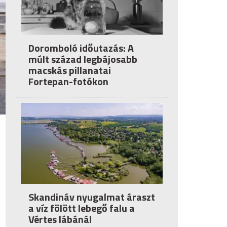
Doromboló időutazás: A
múlt század legbájosabb
macskás pillanatai
Fortepan-fotókon
Skandináv nyugalmat áraszt
a víz fölött lebegő falu a
Vértes lábánál