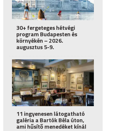
30+ fergeteges hétvégi
program Budapesten és
környékén – 2026.
augusztus 5-9.
11 ingyenesen látogatható
galéria a Bartók Béla úton,
ami hűsítő menedéket kínál