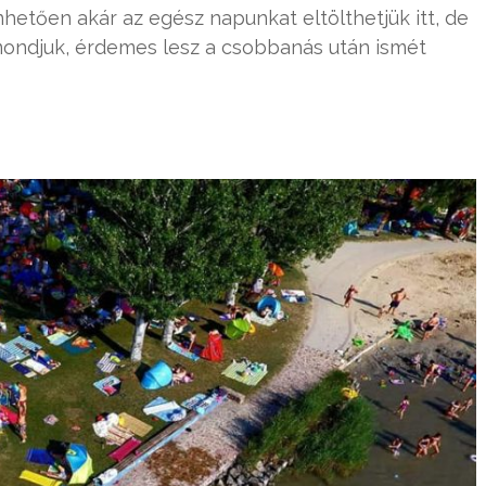
önhetően akár az egész napunkat eltölthetjük itt, de
 mondjuk, érdemes lesz a csobbanás után ismét