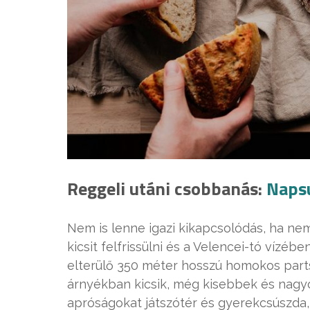
Reggeli utáni csobbanás:
Napsu
Nem is lenne igazi kikapcsolódás, ha ne
kicsit felfrissülni és a Velencei-tó vízé
elterülő 350 méter hosszú homokos parts
árnyékban kicsik, még kisebbek és nagyok 
apróságokat játszótér és gyerekcsúszda,