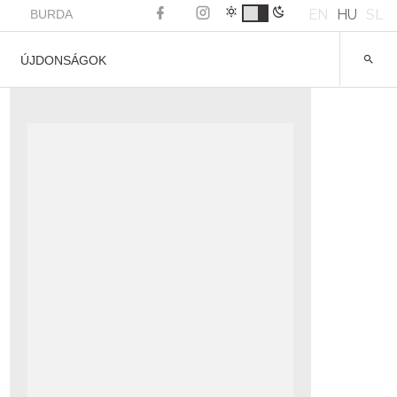
EN
HU
SL
BURDA
ÚJDONSÁGOK