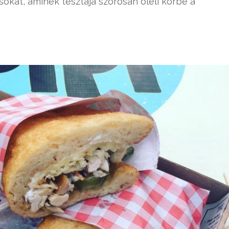
okat, aminek tésztája szorosan öleli körbe a