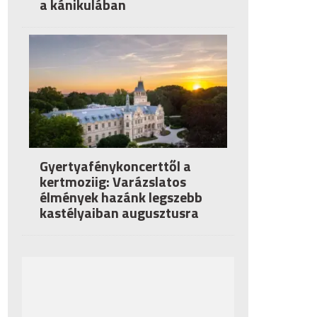
a kánikulában
Gyertyafénykoncerttől a
kertmoziig: Varázslatos
élmények hazánk legszebb
kastélyaiban augusztusra