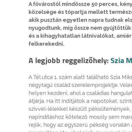
A fővárostól mindössze 50 perces, kén
közelsége és tópartja mellett természe
akik pusztán egyetlen napra tudnak el
nyugodtunk, míg össze nem gyűjtöttük
és a kihagyhatatlan látnivalókat, amié
felkerekedni.
A legjobb reggelizőhely:
Szia M
A Tél utca 1. szám alatt található Szia M
négytagú család szerelemprojektje. Vele
helyen kezdeni, ahol a családias hangulat
átjárja. Ha itt indítjátok a napotokat, szi
szívvel-lélekkel készült péksütemények, 
napindításhoz kötelező mosoly sem mara
rejlik, hogy az egyszerű pékség vonalán 