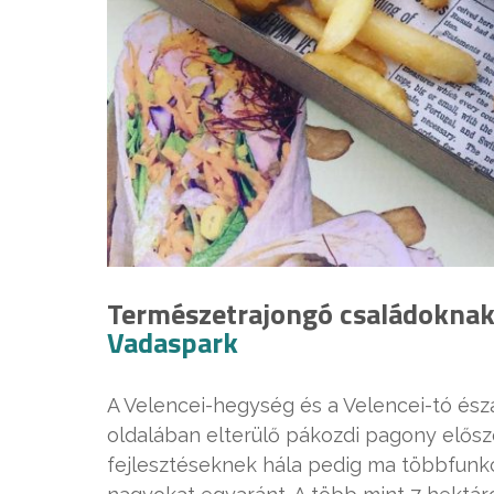
Természetrajongó családokna
Vadaspark
A Velencei-hegység és a Velencei-tó ész
oldalában elterülő pákozdi pagony elős
fejlesztéseknek hála pedig ma többfunkci