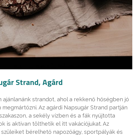
gár Strand, Agárd
m ajánlanánk strandot, ahol a rekkenő hőségben jó
ben megmártózni. Az agárdi Napsugár Strand partján
zakaszon, a sekély vízben és a fák nyújtotta
is aktívan tölthetik el itt vakációjukat. Az
 szüleiket bérelhető napozóágy, sportpályák és