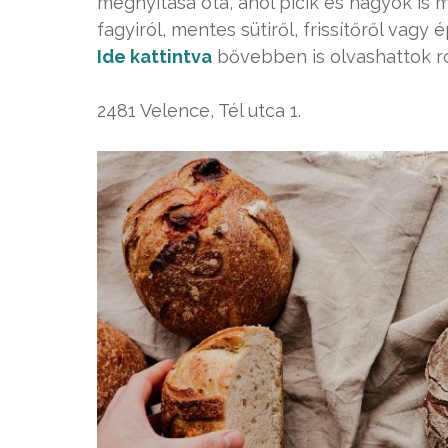
megnyitása óta, ahol picik és nagyok is m
fagyiról, mentes sütiről, frissítőről vag
Ide kattintva
bővebben is olvashattok ró
2481 Velence, Tél utca 1.