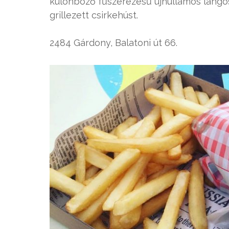
különböző fűszerezésű újhullámos lángos
grillezett csirkehúst.
2484 Gárdony, Balatoni út 66.