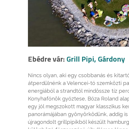
Ebédre vár:
Grill Pipi, Gárdony
Nincs olyan, aki egy csobbanás és kitart
átperdülnénk a Velencei-tó szemközti par
energiából a strandtól mindössze tíz percn
Konyhafőnök győztese, Bóza Roland alap
egy jól megszokott magyar klasszikus ker
panorámájában gyönyörködünk, addig is b
újragondolt grillpipikből készült hamburg