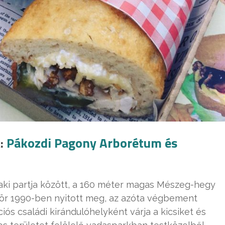
k:
Pákozdi Pagony Arborétum és
aki partja között, a 160 méter magas Mészeg-hegy
zör 1990-ben nyitott meg, az azóta végbement
ós családi kirándulóhelyként várja a kicsiket és