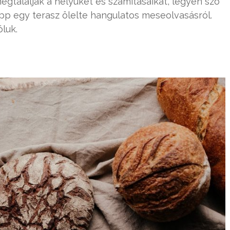
egtalálják a helyüket és számításaikat, legyen szó
y épp egy terasz ölelte hangulatos meseolvasásról.
luk.