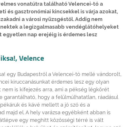
yelmes vonatútra található Velencei-tó a
ti és gasztronómiai kincsekkel is várja azokat,
szakadni a városi nyüzsgéstől. Addig nem
 nektek a legizgalmasabb vendéglátóhelyeket
rt egyetlen nap erejéig is érdemes lesz
iksa!, Velence
iksa! egy Budapestről a Velencei-tó mellé vándorolt,
ncei kiruccanásunkat érdemes lesz egy olyan
 nem is kifejezés arra, ami a pékség légkörét
nte garantálható, hogy a felülmúlhatatlan, ráadásul
pékáruk és kávé mellett a jó szó és a
d majd el. A hely varázsa egyébként abban is
átlépve egy meghitt közösségi térré is vált