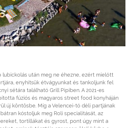
ó lubickolás után meg ne éhezne, ezért mielőtt
tjára, enyhítsük étvágyunkat és tankoljunk fel
yi sétára található Grill Pipiben. A 2021-es
ította fúziós és magyaros street food konyháján
ül új köntösbe. Míg a Velencei-tó déli partjának
átran kóstoljuk meg Roli specialitását, az
ereket, tortillákat és gyrost, pont úgy mint a