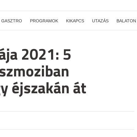
GASZTRO
PROGRAMOK
KIKAPCS
UTAZÁS
BALATON
ája 2021: 5
észmoziban
y éjszakán át