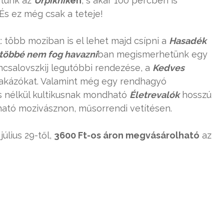
atunk az
Űrpiknik
en
, s akár 100 percben is
 És ez még csak a teteje!
k
: több moziban is el lehet majd csípni a
Hasadék
többé nem fog havazni
ban megismerhetünk egy
ncsalovszkij legutóbbi rendezése, a
Kedves
szakázókat. Valamint még egy rendhagyó
zás nélkül kultikusnak mondható
Életrevalók
hosszú
látható mozivásznon, műsorrendi vetítésen.
úlius 29-től,
3600 Ft-os áron megvásárolható
az