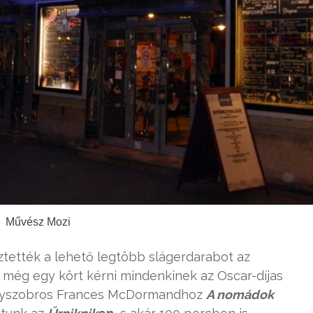
Művész Mozi
tették a lehető legtöbb slágerdarabot az
 még egy kört kérni mindenkinek az Oscar-díjas
ranyszobros Frances McDormandhoz
A nomádok