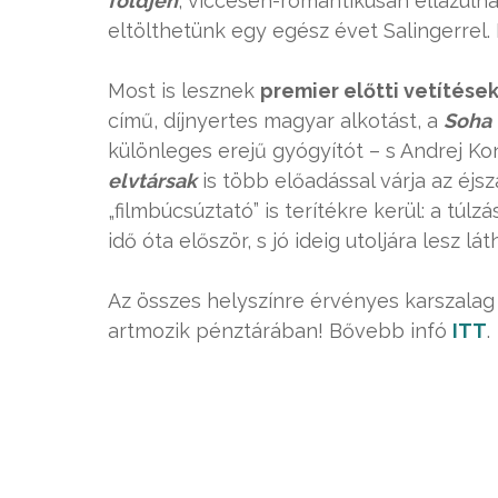
földjén
, viccesen-romantikusan ellazulh
eltölthetünk egy egész évet Salingerrel.
Most is lesznek
premier előtti vetítése
című, díjnyertes magyar alkotást, a
Soha 
különleges erejű gyógyítót – s Andrej Ko
elvtársak
is több előadással várja az éj
„filmbúcsúztató” is terítékre kerül: a túl
idő óta először, s jó ideig utoljára lesz 
Az összes helyszínre érvényes karszalag j
artmozik pénztárában! Bővebb infó
ITT
.