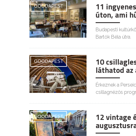
11 ingyenes
GOODAPEST
úton, ami h
Budapesti kultúrkör
Bartók Béla útra.
10 csillagl
GOODAPEST
láthatod az
Érkeznek a Persei
csillagnézős prog
12 vintage 
GOODAPEST
augusztusra