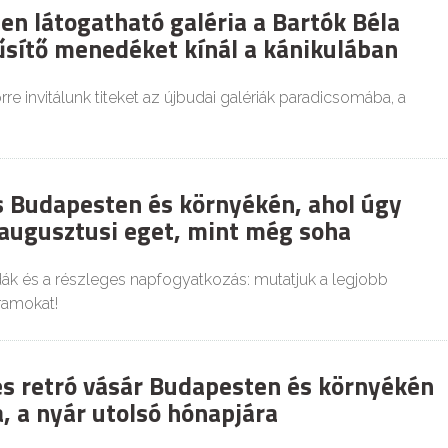
en látogatható galéria a Bartók Béla
űsítő menedéket kínál a kánikulában
re invitálunk titeket az újbudai galériák paradicsomába, a
es Budapesten és környékén, ahol úgy
 augusztusi eget, mint még soha
dák és a részleges napfogyatkozás: mutatjuk a legjobb
ramokat!
és retró vásár Budapesten és környékén
, a nyár utolsó hónapjára