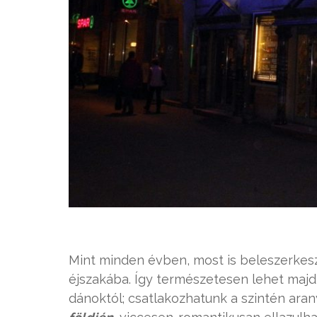
Mint minden évben, most is beleszerkesz
éjszakába. Így természetesen lehet majd
dánoktól; csatlakozhatunk a szintén a