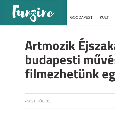
GOODAPEST
KULT
Artmozik Éjszak
budapesti műv
filmezhetünk eg
•
2021. JÚL. 31.