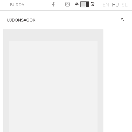
EN
HU
SL
BURDA
ÚJDONSÁGOK