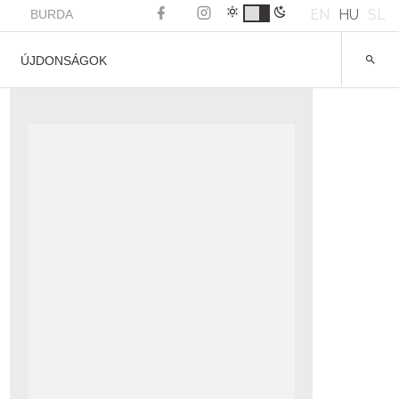
EN
HU
SL
BURDA
ÚJDONSÁGOK