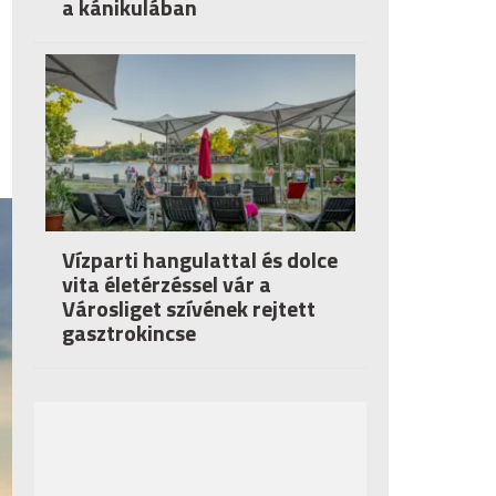
a kánikulában
Vízparti hangulattal és dolce
vita életérzéssel vár a
Városliget szívének rejtett
gasztrokincse