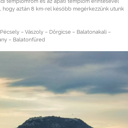
esdi templomrom és az apáti templom érintésével
a, hogy aztán 8 km-rel később megérkezzünk utunk
 Pécsely – Vászoly – Dörgicse – Balatonakali –
any – Balatonfüred