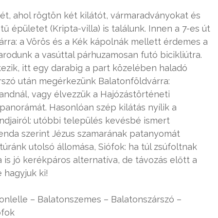
t, ahol rögtön két kilátót, vármaradványokat és
épületet (Kripta-villa) is találunk. Innen a 7-es út
ra: a Vörös és a Kék kápolnák mellett érdemes a
arodunk a vasúttal párhuzamosan futó bicikliútra.
zik, itt egy darabig a part közelében haladó
rszó után megérkezünk Balatonföldvárra:
ndnál, vagy élvezzük a Hajózástörténeti
panorámát. Hasonlóan szép kilátás nyílik a
djairól: utóbbi település kevésbé ismert
genda szerint Jézus szamarának patanyomát
úránk utolsó állomása, Siófok: ha túl zsúfoltnak
a is jó kerékpáros alternatíva, de távozás előtt a
 hagyjuk ki!
tonlelle – Balatonszemes – Balatonszárszó –
ófok