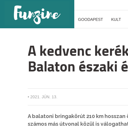
GOODAPEST
KULT
A kedvenc kerék
Balaton északi é
•
2021. JÚN. 13.
A balatoni bringakörút 210 km hosszan ö
számos más útvonal közül is válogatha