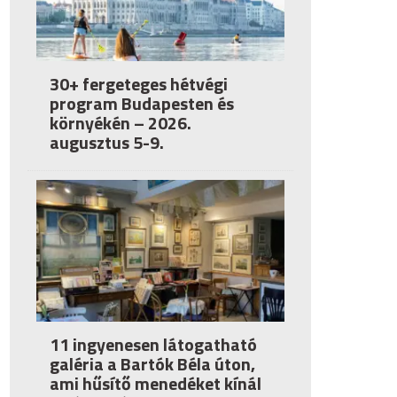
30+ fergeteges hétvégi
program Budapesten és
környékén – 2026.
augusztus 5-9.
11 ingyenesen látogatható
galéria a Bartók Béla úton,
ami hűsítő menedéket kínál