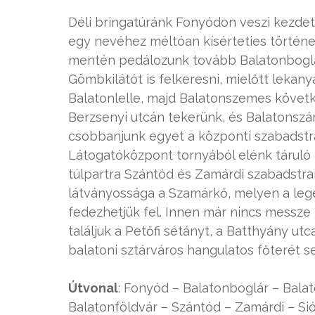
Déli bringatúránk Fonyódon veszi kezdeté
egy nevéhez méltóan kísérteties történetű 
mentén pedálozunk tovább Balatonboglár
Gömbkilátót is felkeresni, mielőtt lekany
Balatonlelle, majd Balatonszemes követke
Berzsenyi utcán tekerünk, és Balatonszá
csobbanjunk egyet a központi szabadstra
Látogatóközpont tornyából elénk táruló 
túlpartra Szántód és Zamárdi szabadstran
látványossága a Szamárkő, melyen a le
fedezhetjük fel. Innen már nincs messze t
találjuk a Petőfi sétányt, a Batthyány utc
balatoni sztárváros hangulatos főterét se
Útvonal
: Fonyód – Balatonboglár – Bala
Balatonföldvár – Szántód – Zamárdi – Si