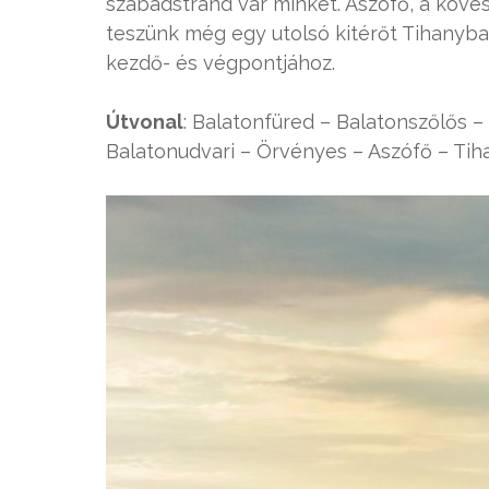
szabadstrand vár minket. Aszófő, a köv
teszünk még egy utolsó kitérőt Tihanyb
kezdő- és végpontjához.
Útvonal
: Balatonfüred – Balatonszőlős –
Balatonudvari – Örvényes – Aszófő – Tih