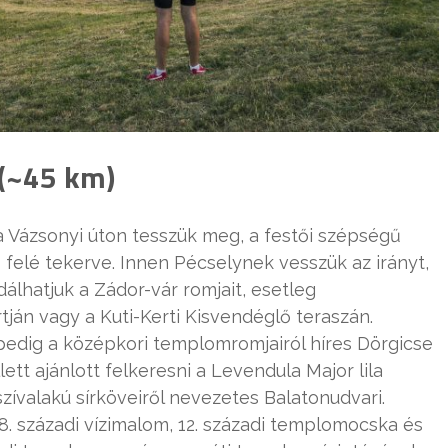
 (~45 km)
 a Vázsonyi úton tesszük meg, a festői szépségű
elé tekerve. Innen Pécselynek vesszük az irányt,
lhatjuk a Zádor-vár romjait, esetleg
ján vagy a Kuti-Kerti Kisvendéglő teraszán.
pedig a középkori templomromjairól híres Dörgicse
t ajánlott felkeresni a Levendula Major lila
 szívalakú sírköveiről nevezetes Balatonudvari.
8. századi vízimalom, 12. századi templomocska és