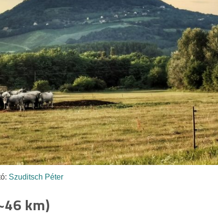
tó:
Szuditsch Péter
(~46 km)