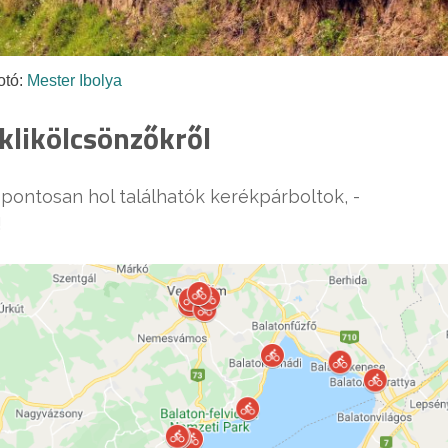
otó:
Mester Ibolya
iklikölcsönzőkről
 pontosan hol találhatók kerékpárboltok, -
!