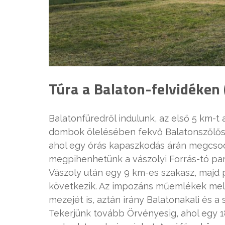
Túra a Balaton-felvidéken
Balatonfüredről indulunk, az első 5 km-t
dombok ölelésében fekvő Balatonszőlős f
ahol egy órás kapaszkodás árán megcsodá
megpihenhetünk a vászolyi Forrás-tó part
Vászoly után egy 9 km-es szakasz, majd 
következik. Az impozáns műemlékek mellet
mezejét is, aztán irány Balatonakali és a
Tekerjünk tovább Örvényesig, ahol egy 1