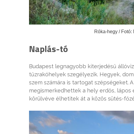
Róka-hegy / Fotó: 
Naplás-tó
Budapest legnagyobb kiterjedésű állóvize
tűzrakóhelyek szegélyezik. Hegyek, dom
szem számára is tartogat szépségeket. A
megismerkedhettek a hely erdős, lápos é
körülvéve élhetitek át a közös sütés-főz