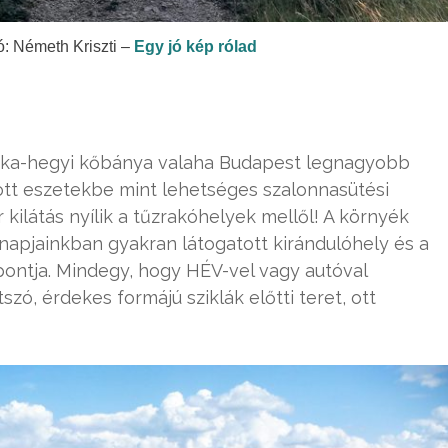
ó: Németh Kriszti –
Egy jó kép rólad
, Róka-hegyi kőbánya valaha Budapest legnagyobb
ott eszetekbe mint lehetséges szalonnasütési
 kilátás nyílik a tűzrakóhelyek mellől! A környék
napjainkban gyakran látogatott kirándulóhely és a
ontja. Mindegy, hogy HÉV-vel vagy autóval
zó, érdekes formájú sziklák előtti teret, ott