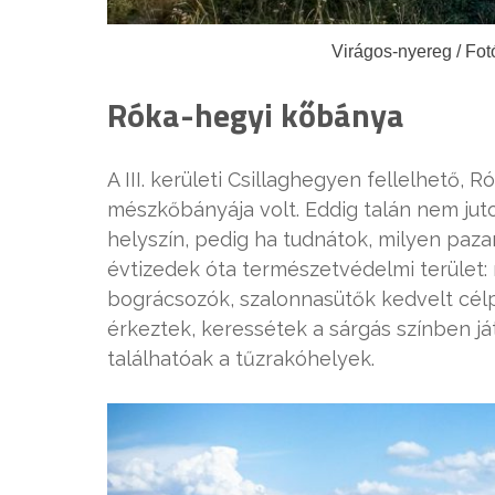
Virágos-nyereg / Fot
Róka-hegyi kőbánya
A III. kerületi Csillaghegyen fellelhető
mészkőbányája volt. Eddig talán nem jut
helyszín, pedig ha tudnátok, milyen pazar
évtizedek óta természetvédelmi terület: 
bográcsozók, szalonnasütők kedvelt célp
érkeztek, keressétek a sárgás színben játs
találhatóak a tűzrakóhelyek.