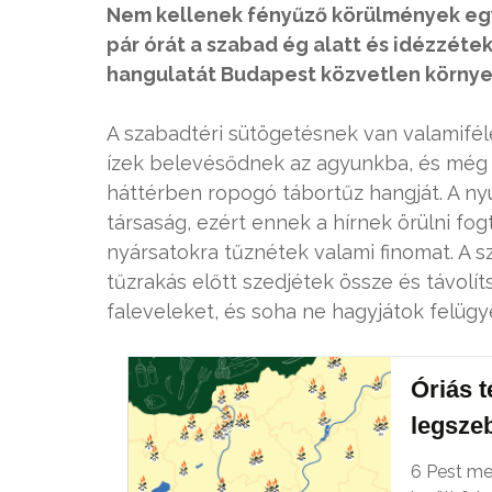
Nem kellenek fényűző körülmények egy
pár órát a szabad ég alatt és idézzét
hangulatát Budapest közvetlen körny
A szabadtéri sütögetésnek van valamiféle
ízek belevésődnek az agyunkba, és még év
háttérben ropogó tábortűz hangját. A ny
társaság, ezért ennek a hírnek örülni fog
nyársatokra tűznétek valami finomat. A
tűzrakás előtt szedjétek össze és távolít
faleveleket, és soha ne hagyjátok felügye
Óriás 
legsze
6 Pest me