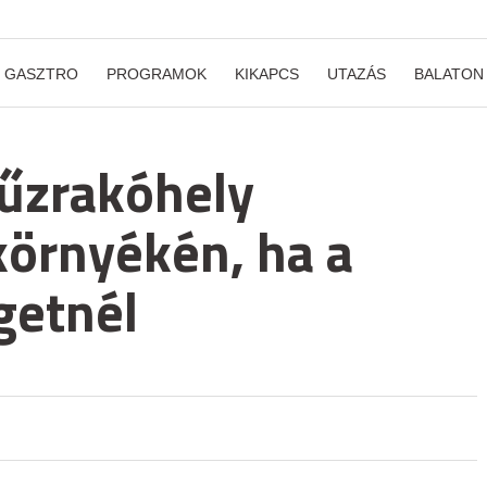
GASZTRO
PROGRAMOK
KIKAPCS
UTAZÁS
BALATON
űzrakóhely
örnyékén, ha a
getnél