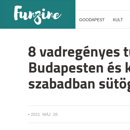
GOODAPEST
KULT
8 vadregényes t
Budapesten és k
szabadban sütö
•
2021. MÁJ. 28.