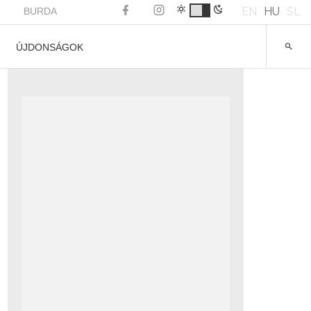
EN
HU
SL
BURDA
ÚJDONSÁGOK