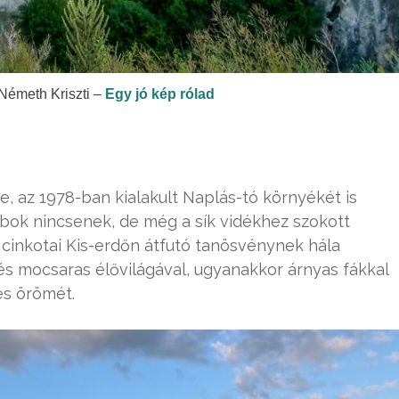
Németh Kriszti –
Egy jó kép rólad
, az 1978-ban kialakult Naplás-tó környékét is
bok nincsenek, de még a sík vidékhez szokott
 cinkotai Kis-erdőn átfutó tanösvénynek hála
s mocsaras élővilágával, ugyanakkor árnyas fákkal
és örömét.