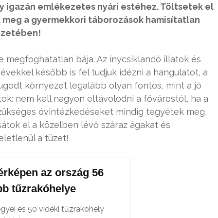
 igazán emlékezetes nyári estéhez. Töltsetek el
ek meg a gyermekkori táborozások hamisítatlan
ezetében!
 megfoghatatlan bája. Az ínycsiklandó illatok és
ekkel később is fel tudjuk idézni a hangulatot, a
ugodt környezet legalább olyan fontos, mint a jó
tok: nem kell nagyon eltávolodni a fővárostól, ha a
 szükséges óvintézkedéseket mindig tegyétek meg,
sátok el a közelben lévő száraz ágakat és
letlenül a tüzet!
térképen az ország 56
bb tűzrakóhelye
gyei és 50 vidéki tűzrakóhely