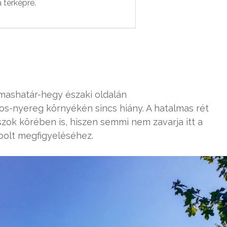
a térképre.
mashatár-hegy északi oldalán
ágos-nyereg környékén sincs hiány. A hatalmas rét
szok körében is, hiszen semmi nem zavarja itt a
gbolt megfigyeléséhez.