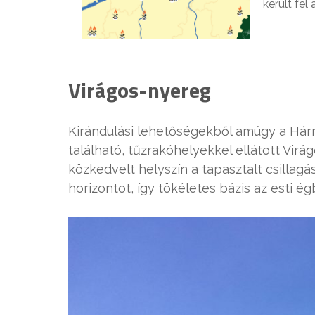
került fel 
Virágos-nyereg
Kirándulási lehetőségekből amúgy a Hár
található, tűzrakóhelyekkel ellátott Vir
közkedvelt helyszín a tapasztalt csillagá
horizontot, így tökéletes bázis az esti é