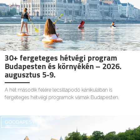
30+ fergeteges hétvégi program
Budapesten és környékén – 2026.
augusztus 5-9.
A hét második felére lecsillapodó kánikulában is
fergeteges hétvégi programok várnak Budapesten.
GOODAPEST