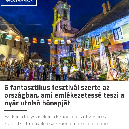
PROGRAMOK
6 fantasztikus fesztivál szerte az
országban, ami emlékezetessé teszi a
nyár utolsó hónapját
Ezeken a helyszíneken a kikapcsolódást zenei és
kulturális élmények teszik még emlékezetesebbé.