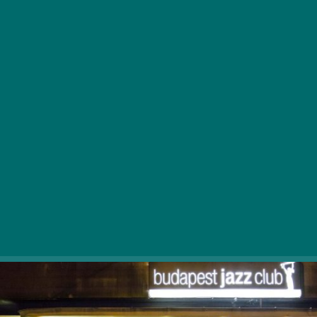
Több hónapos kihagyás után május 4-én újra
kinyitott a XIII. kerület közkedvelt zenei
rendezvény- és vendéglátóhelyszíne, a
Budapest Jazz Club.