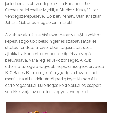
júniusban a klub vendége lesz a Budapest Jazz
Orchestra, Micheller Myrtill, a Studio11 Király Viktor
vendégszereplésével, Borbély Mihály, Oláh Krisztián,
Juhász Gábor és még sokan mások!
A klub az aktuális előírásokat betartva, sőt, azokhoz
képest szigorúbb belső higiénés szabályzattal és
ültetési renddel, a kávézóban tágasra tárt utcai
ajtókkal, a koncertteremben pedig friss levegő
befúvásával várja régi és új közönségét. A klub
étterme, az egyre nagyobb népszerűségnek örvendő
BJC Bar és Bistro 11.30-tól 15.30-ig változatos heti
menü kínálattal, délutántól pedig ínycsiklandó á la
carte fogásokkal, különleges koktélokkal és csapolt
sörökkel várja az enni-inni vágyó vendégeket.