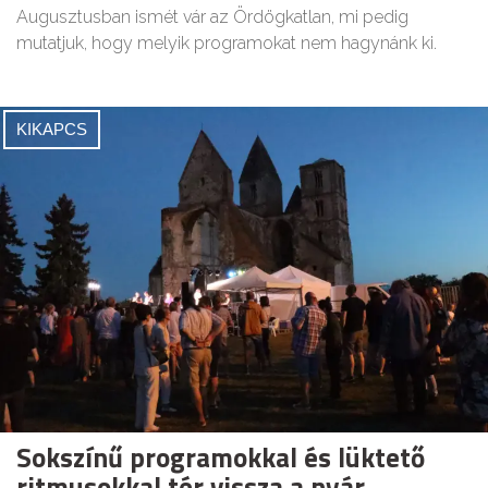
Augusztusban ismét vár az Ördögkatlan, mi pedig
mutatjuk, hogy melyik programokat nem hagynánk ki.
KIKAPCS
Sokszínű programokkal és lüktető
ritmusokkal tér vissza a nyár