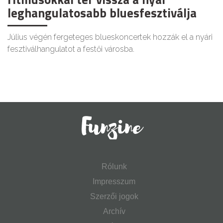
leghangulatosabb bluesfesztiválja
Július végén fergeteges blueskoncertek hozzák el a nyári
fesztiválhangulatot a festői városba.
Rólunk
Impresszum
Szerzői jogok
Archív