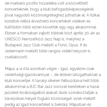
de markáns pozitív hozadéka volt a közvetített
koncerteknek, hogy a klub befogadóképességénél
jóval nagyobb közönségréteghez juthattak el. A fizikai
korlátok nélkül élvezhető koncerteket vidéken és
külföldön több ezren követték egy-egy alkalommal.
Ebben a formában zajlott többek közt április 30-án az
UNESCO Nemzetközi Jazz Nap is, melyhez a
Budapest Jazz Club mellett a Fonó, Opus, If és
Jedermann mellett több rangos vidéki helyszín is
csatlakozott.
Május 4-e óta azonban végre – igaz, egyelőre csak
védettségi igazolvánnyal –, de élőben látogathatóak a
klub koncertjei. A tavalyi sikeren felbuzdulva heti több
alkalommal a BJC Bar Jazz sorozat keretében a hazai
jazzélet kiválóságaiból alakult duók szórakoztatják a
kávézóban helyet foglaló közönséget, ezek mellett
pedig az igazi koncertélet is beindul. Májusban és