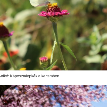
nikó: Káposztalepkék a kertemben