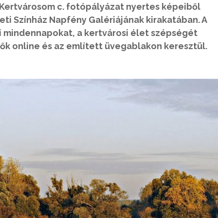
 Kertvárosom c. fotópályázat nyertes képeiből
igeti Színház Napfény Galériájának kirakatában. A
i mindennapokat, a kertvárosi élet szépségét
ők online és az említett üvegablakon keresztül.