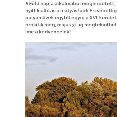
A Föld napja alkalmából meghirdetett,
nyílt kiállítás a mátyásföldi Erzsébetl
pályaművek egytől egyig a XVI. kerület
örökítik meg, május 31-ig megtekinthet
Íme a kedvenceink!