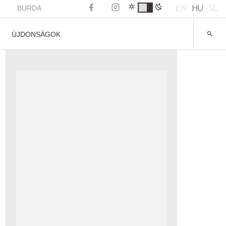
EN
HU
SL
BURDA
ÚJDONSÁGOK