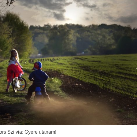
rs Szilvia: Gyere utánam!