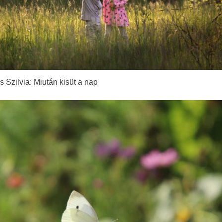
 Szilvia: Miután kisüt a nap