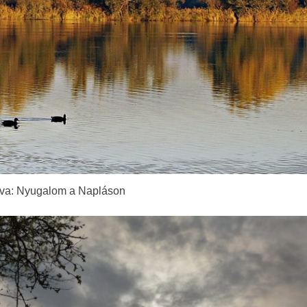
va: Nyugalom a Napláson