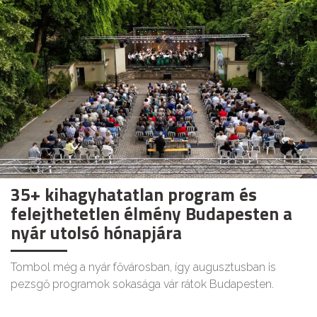
35+ kihagyhatatlan program és
felejthetetlen élmény Budapesten a
nyár utolsó hónapjára
Tombol még a nyár fővárosban, így augusztusban is
pezsgő programok sokasága vár rátok Budapesten.