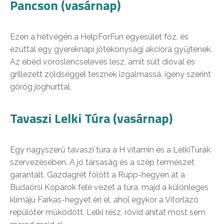
Pancson (vasárnap)
Ezen a hétvégén a HelpForFun egyesület főz, és
ezúttal egy gyereknapi jótékonysági akcióra gyűjtenek.
Az ebéd vöröslencseleves lesz, amit sült dióval és
grillezett zöldséggel tesznek izgalmassá, igény szerint
görög joghurttal.
Tavaszi Lelki Túra (vasárnap)
Egy nagyszerű tavaszi túra a H vitamin és a LelkiTúrák
szervezésében. A jó társaság és a szép természet
garantált. Gazdagrét fölött a Rupp-hegyen át a
Budaörsi Kopárok felé vezet a túra, majd a különleges
klímájú Farkas-hegyet éri el, ahol egykor a Vitorlázó
repülőtér működött. Lelki rész, rövid áhítat most sem