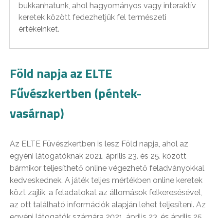
bukkanhatunk, ahol hagyományos vagy interaktív
keretek között fedezhetjük fel természeti
értékeinket.
Föld napja az ELTE
Fűvészkertben (péntek-
vasárnap)
Az ELTE Füvészkertben is lesz Föld napja, ahol az
egyéni látogatóknak 2021. április 23. és 25. között
bármikor teljesíthető online végezhető feladványokkal
kedveskednek. A játék teljes mértékben online keretek
közt zajlik, a feladatokat az állomások felkeresésével,
az ott található információk alapján lehet teljesíteni. Az
egyéni látogatók számára 2021. április 23. és április 25.