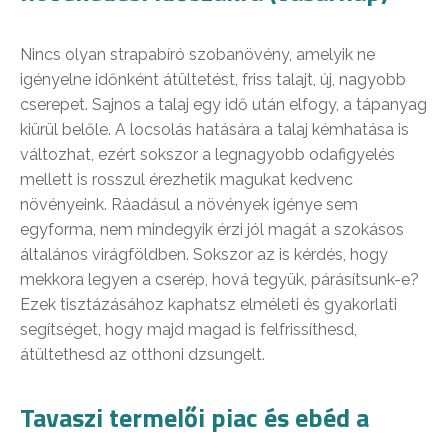
Nincs olyan strapabíró szobanövény, amelyik ne
igényelne időnként átültetést, friss talajt, új, nagyobb
cserepet. Sajnos a talaj egy idő után elfogy, a tápanyag
kiürül belőle. A locsolás hatására a talaj kémhatása is
változhat, ezért sokszor a legnagyobb odafigyelés
mellett is rosszul érezhetik magukat kedvenc
növényeink. Ráadásul a növények igénye sem
egyforma, nem mindegyik érzi jól magát a szokásos
általános virágföldben. Sokszor az is kérdés, hogy
mekkora legyen a cserép, hová tegyük, párásítsunk-e?
Ezek tisztázásához kaphatsz elméleti és gyakorlati
segítséget, hogy majd magad is felfrissíthesd,
átültethesd az otthoni dzsungelt.
Tavaszi termelői piac és ebéd a