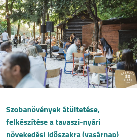
Szobanövények átültetése,
felkészítése a tavaszi-nyári
növekedési időszakra (vasárnap)