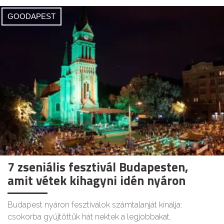
GOODAPEST
7 zseniális fesztivál Budapesten,
amit vétek kihagyni idén nyáron
Budapest nyáron fesztiválok számtalanját kínálja:
csokorba gyűjtöttük hát nektek a legjobbakat.