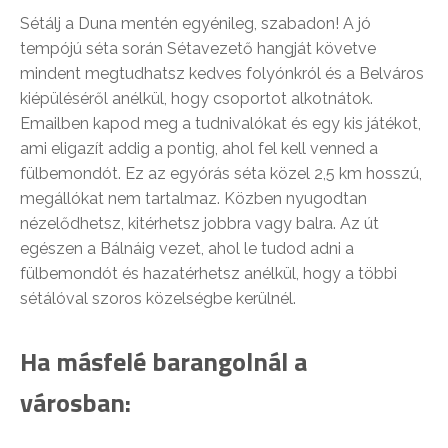
Sétálj a Duna mentén egyénileg, szabadon! A jó
tempójú séta során Sétavezető hangját követve
mindent megtudhatsz kedves folyónkról és a Belváros
kiépüléséről anélkül, hogy csoportot alkotnátok.
Emailben kapod meg a tudnivalókat és egy kis játékot,
ami eligazít addig a pontig, ahol fel kell venned a
fülbemondót. Ez az egyórás séta közel 2,5 km hosszú,
megállókat nem tartalmaz. Közben nyugodtan
nézelődhetsz, kitérhetsz jobbra vagy balra. Az út
egészen a Bálnáig vezet, ahol le tudod adni a
fülbemondót és hazatérhetsz anélkül, hogy a többi
sétálóval szoros közelségbe kerülnél.
Ha másfelé barangolnál a
városban: