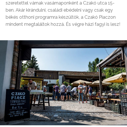
szeretettel várnak vasárnaponként a Czakó utca 15-
ben. Akár kirándulni, családi ebédelni vagy csak egy
békés otthoni programra készültök, a Czakó Piaczon
mindent megtaláltok hozzá. És végre házi fagyi is lesz!