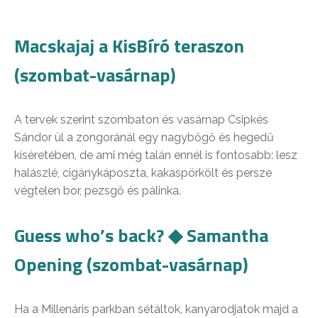
Macskajaj a KisBíró teraszon
(szombat-vasárnap)
A tervek szerint szombaton és vasárnap Csipkés
Sándor ül a zongoránál egy nagybőgő és hegedű
kíséretében, de ami még talán ennél is fontosabb: lesz
halászlé, cigánykáposzta, kakaspörkölt és persze
végtelen bor, pezsgő és pálinka.
Guess who’s back? ◆ Samantha
Opening (szombat-vasárnap)
Ha a Millenáris parkban sétáltok, kanyarodjatok majd a