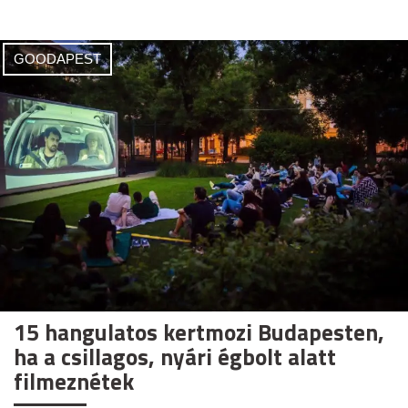
GOODAPEST
15 hangulatos kertmozi Budapesten,
ha a csillagos, nyári égbolt alatt
filmeznétek