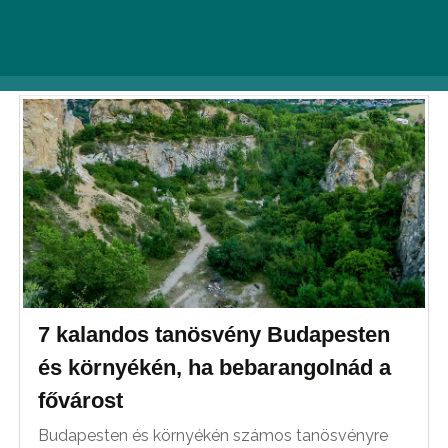
Ha máshol kirándulnál a
hétvégén:
7 kalandos tanösvény Budapesten
és környékén, ha bebarangolnád a
fővárost
Budapesten és környékén számos tanösvényre