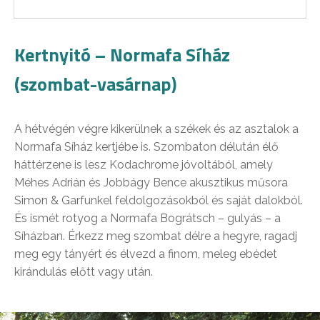
Kertnyitó – Normafa Síház
(szombat-vasárnap)
A hétvégén végre kikerülnek a székek és az asztalok a
Normafa Síház kertjébe is. Szombaton délután élő
háttérzene is lesz Kodachrome jóvoltából, amely
Méhes Adrián és Jobbágy Bence akusztikus műsora
Simon & Garfunkel feldolgozásokból és saját dalokból.
És ismét rotyog a Normafa Bográtsch – gulyás – a
Síházban. Érkezz meg szombat délre a hegyre, ragadj
meg egy tányért és élvezd a finom, meleg ebédet
kirándulás előtt vagy után.