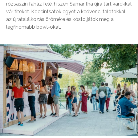
rózsaszín faház felé, hiszen Samantha újra tárt karokkal
vár titeket. Koccintsatok egyet a kedvenc italotokkal
az újratalálkozás örömére és kóstoljátok meg a
legfinomabb bowl-okat.