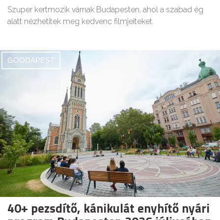
Szuper kertmozik várnak Budapesten, ahol a szabad ég
alatt nézhetitek meg kedvenc filmjeiteket.
GOODAPEST
40+ pezsdítő, kánikulát enyhítő nyári