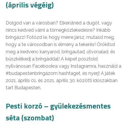
(április végéig)
Dolgod van a városban? Elkerülnéd a dugót, vagy
nincs kedved várni a tömegközlekedésre? Inkább
bringázz! Fotózd le, hogy merre jársz, mutasd meg,
hogy a te városodban is élmény a tekerés! Örökítsd
meg a kedvenc kanyarod, bringautad, útvonalad, és
büszkélkedj a bringáddal! A képet posztold
nyilvánosan Facebookra vagy Instagramra, használd a
#budapestenbringázom hashtaget, és nyerj! A játék
2021. április 01. és 2021. április 30. közötti időszakban
tart Budapesten.
Pesti korzó – gyülekezésmentes
séta (szombat)