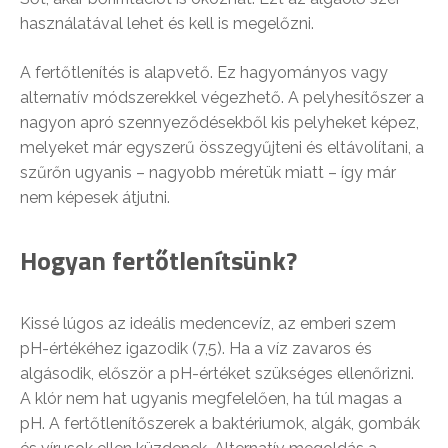
használatával lehet és kell is megelőzni.
A fertőtlenítés is alapvető. Ez hagyományos vagy
alternatív módszerekkel végezhető. A pelyhesítőszer a
nagyon apró szennyeződésekből kis pelyheket képez,
melyeket már egyszerű összegyűjteni és eltávolítani, a
szűrőn ugyanis – nagyobb méretük miatt – így már
nem képesek átjutni.
Hogyan fertőtlenítsünk?
Kissé lúgos az ideális medencevíz, az emberi szem
pH-értékéhez igazodik (7,5). Ha a víz zavaros és
algásodik, először a pH-értéket szükséges ellenőrizni.
A klór nem hat ugyanis megfelelően, ha túl magas a
pH. A fertőtlenítőszerek a baktériumok, algák, gombák