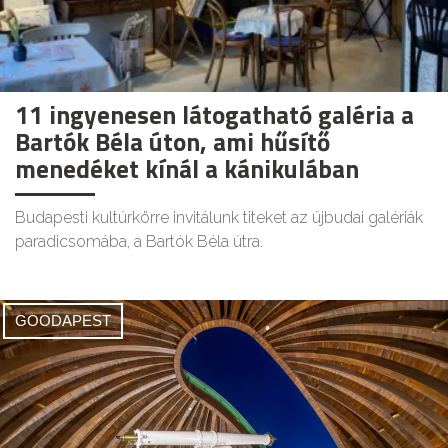
11 ingyenesen látogatható galéria a
Bartók Béla úton, ami hűsítő
menedéket kínál a kánikulában
Budapesti kultúrkörre invitálunk titeket az újbudai galériák
paradicsomába, a Bartók Béla útra.
GOODAPEST