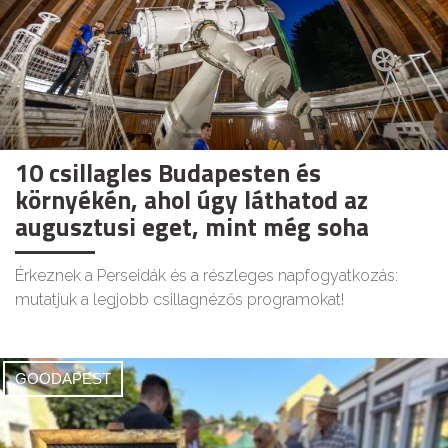
10 csillagles Budapesten és
környékén, ahol úgy láthatod az
augusztusi eget, mint még soha
Érkeznek a Perseidák és a részleges napfogyatkozás:
mutatjuk a legjobb csillagnézős programokat!
GOODAPEST