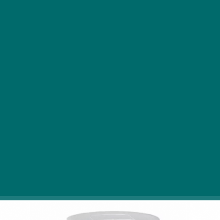
Számos fontos vízkezelési művelet van, melyek
elvégzésével biztonsággal lehet a medencében
való pancsolás minden pillanatát élvezni. Nem
lesz fertőzés, és nem romlanak el idő előtt a
medence alkatrészei.