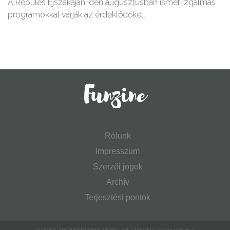
A Repülés Éjszakáján idén augusztusban ismét izgalmas
programokkal várják az érdeklődőket.
Rólunk
Impresszum
Szerzői jogok
Archív
Terjesztési pontok