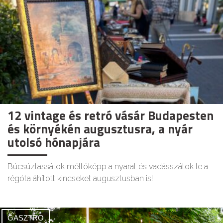
12 vintage és retró vásár Budapesten
és környékén augusztusra, a nyár
utolsó hónapjára
Búcsúztassátok méltóképp a nyarat és vadásszátok le a
régóta áhított kincseket augusztusban is!
GASZTRO