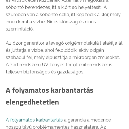
és vírusok ellen küzdenek. Alternatív megoldás a
sóbontó berendezés, itt a klórt só helyettesíti. A
szűrőben van a sóbontó cella, itt képződik a klór, mely
innen kerül a vízbe. Nincs klórszag és nincs
szemirritáció.
Az ózongenerátor a levegő oxigénmolekuláit alakítja át
és juttatja a vízbe, ahol feloldódik, aktív oxigén
szabadul fel, mely elpusztítja a mikroorganizmusokat.
A zárt rendszerű UV-fényes fertőtlenítőrendszer is
teljesen biztonságos és gazdaságos.
A folyamatos karbantartás
elengedhetetlen
A folyamatos karbantartás
a garancia a medence
hosszú távú problémamentes használatára. Az