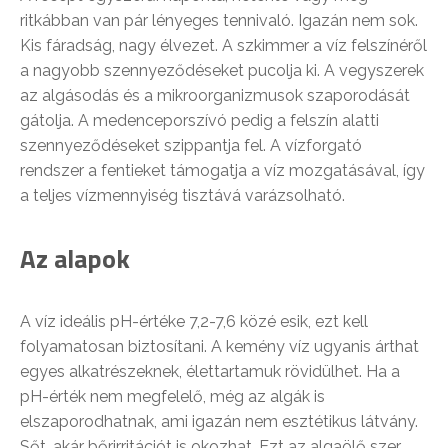
ritkábban van pár lényeges tennivaló. Igazán nem sok.
Kis fáradság, nagy élvezet. A szkimmer a víz felszínéről
a nagyobb szennyeződéseket pucolja ki. A vegyszerek
az algásodás és a mikroorganizmusok szaporodását
gátolja. A medenceporszívó pedig a felszín alatti
szennyeződéseket szippantja fel. A vízforgató
rendszer a fentieket támogatja a víz mozgatásával, így
a teljes vízmennyiség tisztává varázsolható.
Az alapok
A víz ideális pH-értéke 7,2-7,6 közé esik, ezt kell
folyamatosan biztosítani. A kemény víz ugyanis árthat
egyes alkatrészeknek, élettartamuk rövidülhet. Ha a
pH-érték nem megfelelő, még az algák is
elszaporodhatnak, ami igazán nem esztétikus látvány.
Sőt, akár bőrirritációt is okozhat. Ezt az algaölő szer