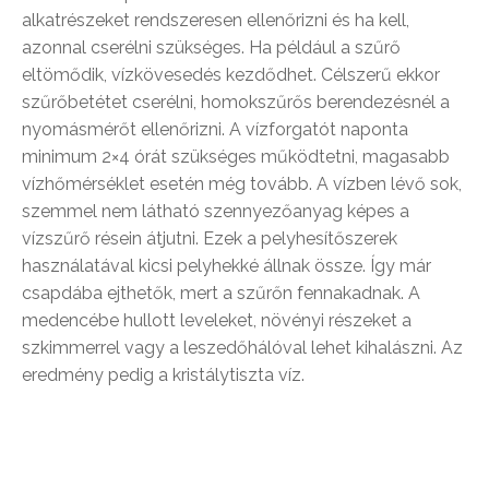
alkatrészeket rendszeresen ellenőrizni és ha kell,
azonnal cserélni szükséges. Ha például a szűrő
eltömődik, vízkövesedés kezdődhet. Célszerű ekkor
szűrőbetétet cserélni, homokszűrős berendezésnél a
nyomásmérőt ellenőrizni. A vízforgatót naponta
minimum 2×4 órát szükséges működtetni, magasabb
vízhőmérséklet esetén még tovább. A vízben lévő sok,
szemmel nem látható szennyezőanyag képes a
vízszűrő résein átjutni. Ezek a pelyhesítőszerek
használatával kicsi pelyhekké állnak össze. Így már
csapdába ejthetők, mert a szűrőn fennakadnak. A
medencébe hullott leveleket, növényi részeket a
szkimmerrel vagy a leszedőhálóval lehet kihalászni. Az
eredmény pedig a kristálytiszta víz.