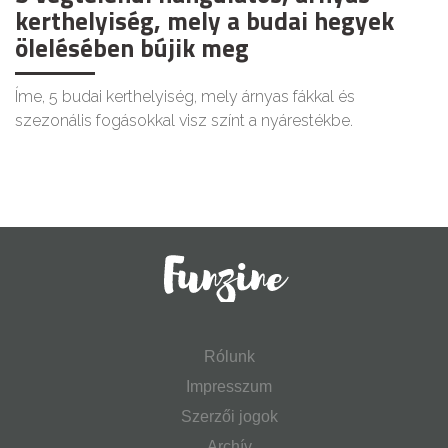
kerthelyiség, mely a budai hegyek
ölelésében bújik meg
Íme, 5 budai kerthelyiség, mely árnyas fákkal és
szezonális fogásokkal visz színt a nyárestékbe.
Rólunk
Impresszum
Szerzői jogok
Archív