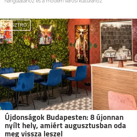
hangulatához és a modern városi kultúrához.
GASZTRO
Újdonságok Budapesten: 8 újonnan
nyílt hely, amiért augusztusban oda
meg vissza leszel