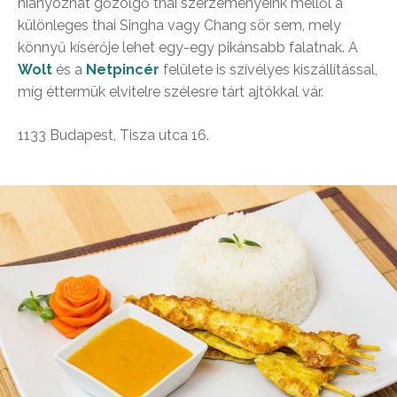
hiányozhat gőzölgő thai szerzeményeink mellől a
különleges thai Singha vagy Chang sör sem, mely
könnyű kísérője lehet egy-egy pikánsabb falatnak. A
Wolt
és a
Netpincér
felülete is szívélyes kiszállítással,
míg éttermük elvitelre szélesre tárt ajtókkal vár.
1133 Budapest, Tisza utca 16.