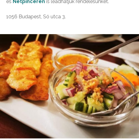
és
Netpincéren
is leadhatjuk rendelésünket.
1056 Budapest, Só utca 3.