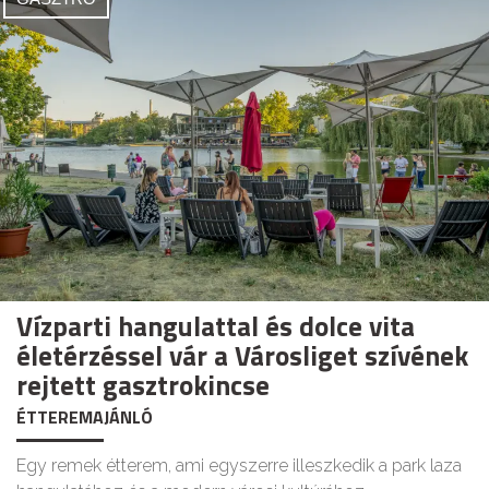
Vízparti hangulattal és dolce vita
életérzéssel vár a Városliget szívének
rejtett gasztrokincse
ÉTTEREMAJÁNLÓ
Egy remek étterem, ami egyszerre illeszkedik a park laza