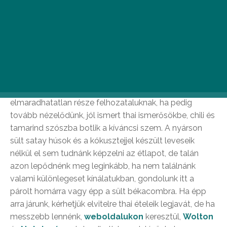
Bangkok Thai Étterem
A Só utcai Bangkok Étterem minden kétséget kizáróan
a hazai thai éttermek sava-borsa, ahol egyetlen fogás
sem létezik káprázatos színek és mennyei illatok nélkül.
Ízek és színek harmóniáját ültetik át a legkülönfélébb
tradicionális ételeikbe: a sült tészta és sült rizs
elmaradhatatlan része felhozataluknak, ha pedig
tovább nézelődünk, jól ismert thai ismerősökbe, chili és
tamarind szószba botlik a kíváncsi szem. A nyárson
sült satay húsok és a kókusztejjel készült leveseik
nélkül el sem tudnánk képzelni az étlapot, de talán
azon lepődnénk meg leginkább, ha nem találnánk
valami különlegeset kínálatukban, gondolunk itt a
párolt homárra vagy épp a sült békacombra. Ha épp
arra járunk, kérhetjük elvitelre thai ételeik legjavát, de ha
messzebb lennénk,
weboldalukon
keresztül,
Wolton