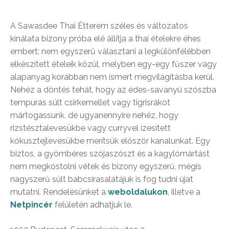
A Sawasdee Thai Étterem széles és változatos
kínálata bizony próba elé állítja a thai ételekre éhes
embert: nem egyszerű választani a legkülönfélébben
elkészített ételeik közül, melyben egy-egy fűszer vagy
alapanyag korábban nem ismert megvilágításba kerül.
Nehéz a döntés tehát, hogy az édes-savanyú szószba
tempurás sült csirkemellet vagy tigrisrákot
mártogassunk, de ugyanennyire nehéz, hogy
rizstésztalevesükbe vagy curryvel ízesített
kókusztejlevesükbe merítsük először kanalunkat. Egy
biztos, a gyömbéres szójaszószt és a kagylómártást
nem megkóstolni vétek és bizony egyszerű, mégis
nagyszerű sült babcsírasalátájuk is fog tudni újat
mutatni. Rendelésünket a
weboldalukon
, illetve a
Netpincér
felületén adhatjuk le.