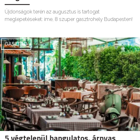
Újdonságok terén az augusztus is tartogat
meglepetéseket: íme, 8 szuper gasztrohely Budapesten!
GASZTRO
5 végtelenül hangulatos, árnyas