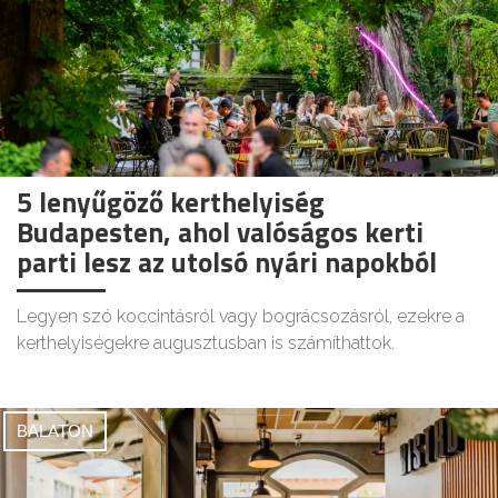
5 lenyűgöző kerthelyiség
Budapesten, ahol valóságos kerti
parti lesz az utolsó nyári napokból
Legyen szó koccintásról vagy bográcsozásról, ezekre a
kerthelyiségekre augusztusban is számíthattok.
BALATON