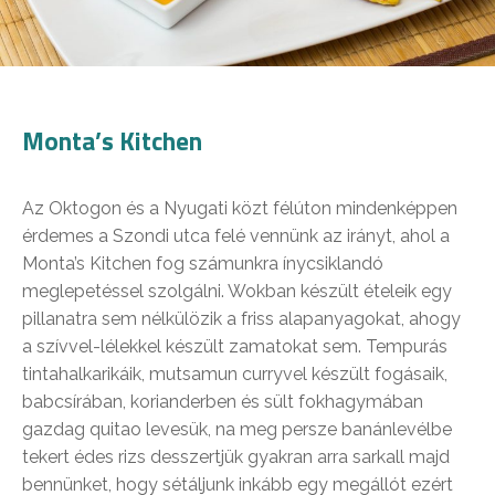
Monta’s Kitchen
Az Oktogon és a Nyugati közt félúton mindenképpen
érdemes a Szondi utca felé vennünk az irányt, ahol a
Monta’s Kitchen fog számunkra ínycsiklandó
meglepetéssel szolgálni. Wokban készült ételeik egy
pillanatra sem nélkülözik a friss alapanyagokat, ahogy
a szívvel-lélekkel készült zamatokat sem. Tempurás
tintahalkarikáik, mutsamun curryvel készült fogásaik,
babcsírában, korianderben és sült fokhagymában
gazdag quitao levesük, na meg persze banánlevélbe
tekert édes rizs desszertjük gyakran arra sarkall majd
bennünket, hogy sétáljunk inkább egy megállót ezért