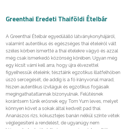
Greenthai Eredeti Thaiföldi Ételbár
A Greenthai Ételbár egyedülálló látványkonyhájáról,
valamint autentikus és egészséges thai ételeiről vált
széles körben ismertté a thai ételekre vágyó és azzal
még csak ismerkedő közönség körében. Ugyan még
egy kicsit várni kell arra, hogy újra élvezettel
figyelhessük ételeink, tésztáink egzotikus illatfelhőben
úszó sercegését, de addig is a fő irányvonal marad,
hiszen autentikus ízviláguk és egzotikus fogásaik
megingathatatlannak bizonyulnak. Felütésnek
korántsem tűnik erősnek egy Tom Yum leves, melyet
könnyen követ a sokak által kedvelt pad thai.
Ananászos rizs, kókusztejes banán nélkül szinte vétek
véglegesíteni a rendelést, de ugyanúgy nem