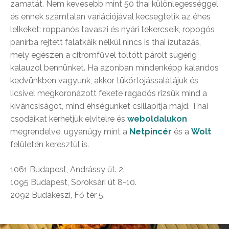
zamatát. Nem kevesebb mint 50 thai különlegességgel
és ennek számtalan variációjával kecsegtetik az éhes
lelkeket: roppanós tavaszi és nyári tekercseik, ropogós
panírba rejtett falatkáik nélkül nincs is thai ízutazás,
mely egészen a citromfűvel töltött párolt sügérig
kalauzol bennünket. Ha azonban mindenképp kalandos
kedvünkben vagyunk, akkor tükörtojássalátájuk és
licsivel megkoronázott fekete ragadós rizsük mind a
kíváncsiságot, mind éhségünket csillapítja majd. Thai
csodáikat kérhetjük elvitelre és
weboldalukon
megrendelve, ugyanúgy mint a
Netpincér
és a
Wolt
felületén keresztül is.
1061 Budapest, Andrássy út. 2.
1095 Budapest, Soroksári út 8-10.
2092 Budakeszi, Fő tér 5.