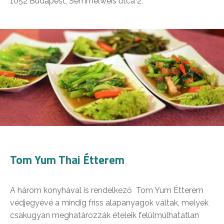
1052 Budapest, Semmelweis utca 2.
Tom Yum Thai Étterem
A három konyhával is rendelkező Tom Yum Étterem
védjegyévé a mindig friss alapanyagok váltak, melyek
csakugyan meghatározzák ételeik felülmúlhatatlan