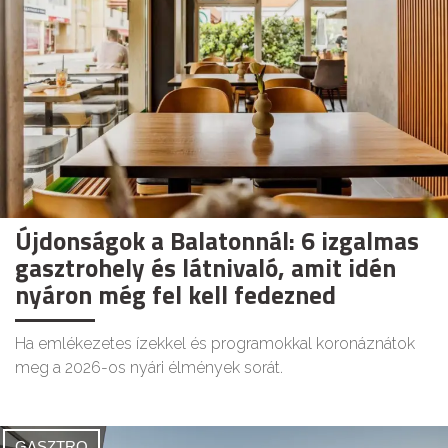
Újdonságok a Balatonnál: 6 izgalmas
gasztrohely és látnivaló, amit idén
nyáron még fel kell fedezned
Ha emlékezetes ízekkel és programokkal koronáznátok
meg a 2026-os nyári élmények sorát.
GASZTRO