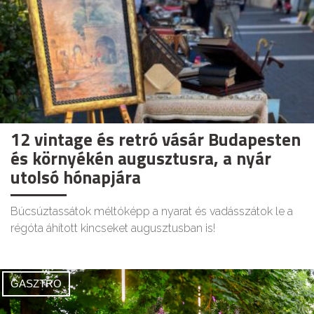
12 vintage és retró vásár Budapesten
és környékén augusztusra, a nyár
utolsó hónapjára
Búcsúztassátok méltóképp a nyarat és vadásszátok le a
régóta áhított kincseket augusztusban is!
GASZTRO