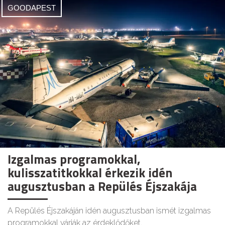
GOODAPEST
Izgalmas programokkal,
kulisszatitkokkal érkezik idén
augusztusban a Repülés Éjszakája
A Repülés Éjszakáján idén augusztusban ismét izgalmas
programokkal várják az érdeklődőket.