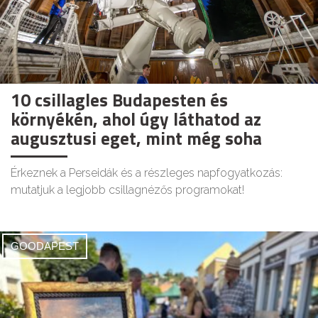
10 csillagles Budapesten és
környékén, ahol úgy láthatod az
augusztusi eget, mint még soha
Érkeznek a Perseidák és a részleges napfogyatkozás:
mutatjuk a legjobb csillagnézős programokat!
GOODAPEST