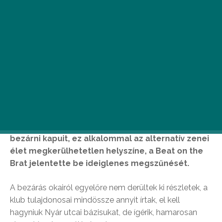
Újabb VII. kerületi szórakozóhely kényszerül
bezárni kapuit, ez alkalommal az alternatív zenei
élet megkerülhetetlen helyszíne, a Beat on the
Brat jelentette be ideiglenes megszűnését.
A bezárás okairól egyelőre nem derültek ki részletek, a
klub tulajdonosai mindössze annyit írtak, el kell
hagyniuk Nyár utcai bázisukat, de ígérik, hamarosan