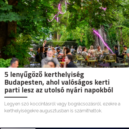
5 lenyűgöző kerthelyiség
Budapesten, ahol valóságos kerti
parti lesz az utolsó nyári napokból
Legyen szó koccintásról vagy bográcsozásról, ezekre a
kerthelyiségekre augusztusban is számíthattok.