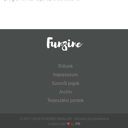
Rólunk
Impresszum
Szerzői jogok
Archív
Terjesztési pontok
© 2017-2018 FUNZINE Média Kft. | Minden jog fenntartva
crafted with
by
PR