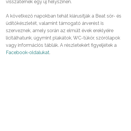
visszatérnek egy új helyszínen.
A következő napokban tehát kiárusítják a Beat sör- és
üdítőkészletét, valamint támogató árverést is
szerveznek, amely során az elmúlt évek ereklyéire
licitálhatunk, úgymint plakátok, WC-tükör, szórólapok
vagy információs táblák. A részletekért figyeljétek a
Facebook-oldalukat
.