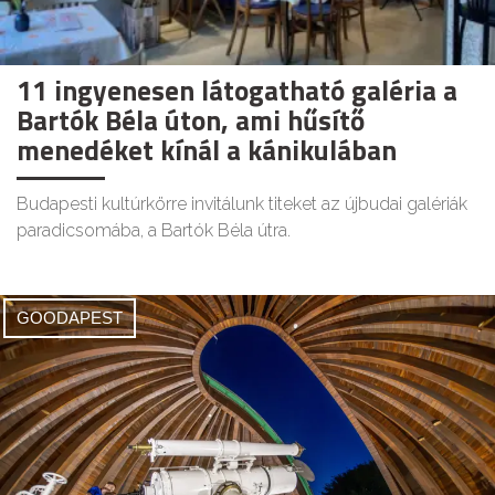
11 ingyenesen látogatható galéria a
Bartók Béla úton, ami hűsítő
menedéket kínál a kánikulában
Budapesti kultúrkörre invitálunk titeket az újbudai galériák
paradicsomába, a Bartók Béla útra.
GOODAPEST