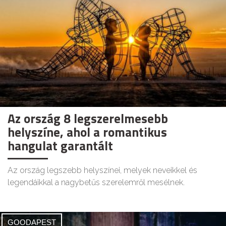
Az ország 8 legszerelmesebb
helyszíne, ahol a romantikus
hangulat garantált
Az ország legszebb helyszínei, melyek neveikkel és
legendáikkal a nagybetűs szerelemről mesélnek.
GOODAPEST