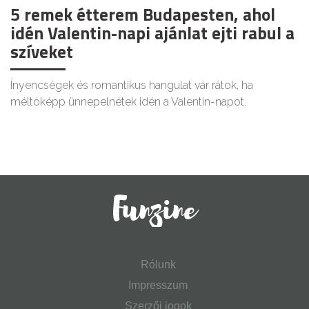
5 remek étterem Budapesten, ahol
idén Valentin-napi ajánlat ejti rabul a
szíveket
Ínyencségek és romantikus hangulat vár rátok, ha
méltóképp ünnepelnétek idén a Valentin-napot.
Rólunk
Impresszum
Szerzői jogok