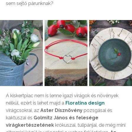
sem sejtő párunknak?
A kiskertpiac nem is lenne igazi virágok és növények
nélkül, ezért is lehet majd a
Floratina design
virágcsokrai, az
Aster Dísznövény
pozsgásai és
kaktuszai és
Golmitz János és felesége
virágkertészetének
krókuszai, tulipánjai, de még mini