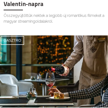
Valentin-napra
Összegyűjtöttük nektek a legjobb új romantikus filmeket a
magyar streamingoldalakról.
GASZTRO