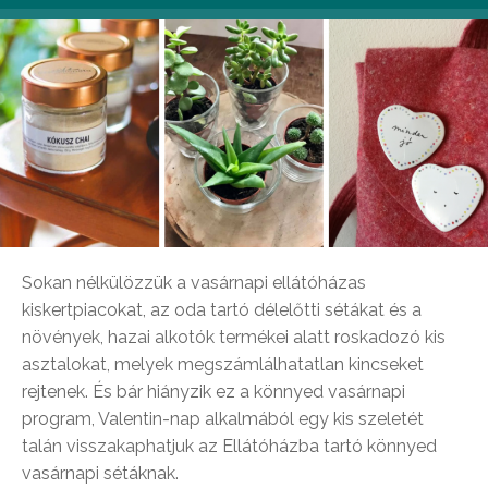
Sokan nélkülözzük a vasárnapi ellátóházas
kiskertpiacokat, az oda tartó délelőtti sétákat és a
növények, hazai alkotók termékei alatt roskadozó kis
asztalokat, melyek megszámlálhatatlan kincseket
rejtenek. És bár hiányzik ez a könnyed vasárnapi
program, Valentin-nap alkalmából egy kis szeletét
talán visszakaphatjuk az Ellátóházba tartó könnyed
vasárnapi sétáknak.