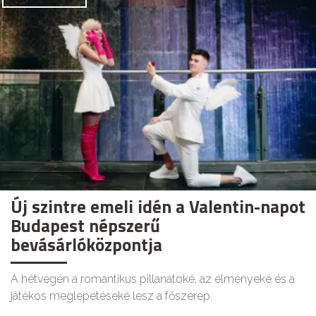
Új szintre emeli idén a Valentin-napot
Budapest népszerű
bevásárlóközpontja
A hétvégén a romantikus pillanatoké, az élményeké és a
játékos meglepetéseké lesz a főszerep.