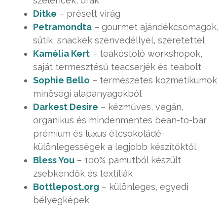
szelencék, órák
Ditke
– préselt virág
Petramondta
– gourmet ajándékcsomagok,
sütik, snackek szenvedéllyel, szeretettel
Kamélia Kert
– teakóstoló workshopok,
saját termesztésű teacserjék és teabolt
Sophie Bello
– természetes kozmetikumok
minőségi alapanyagokból
Darkest Desire
– kézműves, vegán,
organikus és mindenmentes bean-to-bar
prémium és luxus étcsokoládé-
különlegességek a legjobb készítőktől
Bless You
– 100% pamutból készült
zsebkendők és textíliák
Bottlepost.org
– különleges, egyedi
bélyegképek