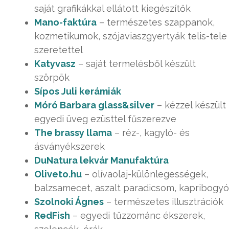
saját grafikákkal ellátott kiegészítők
Mano-faktúra
– természetes szappanok,
kozmetikumok, szójaviaszgyertyák telis-tele
szeretettel
Katyvasz
– saját termelésből készült
szörpök
Sípos Juli kerámiák
Móró Barbara glass&silver
– kézzel készült
egyedi üveg ezüsttel fűszerezve
The brassy llama
– réz-, kagyló- és
ásványékszerek
DuNatura lekvár Manufaktúra
Oliveto.hu
– olívaolaj-különlegességek,
balzsamecet, aszalt paradicsom, kapribogyó
Szolnoki Ágnes
– természetes illusztrációk
RedFish
– egyedi tűzzománc ékszerek,