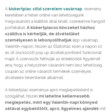
A
kiskertpiac zöld szerelem vasárnap
esemény
keretében a héten online van lehetőségünk
megvásárolni a kiállítók által kínált, szerelemre hangolt
portékákat.
A kiskertpiacos kincseket házhoz
szállítva is kérhetjük, de átvételüket
személyesen is lebonyolíthatjuk
épp vasárnap,
Valentin-napon, hiszen az Ellátóház ezen a napon 10
és 16 óra között pop up átvételi pontként funkcionál
majd. A szervezők felhívják az érdeklődők figyelmét
arra, hogy a helyszínen vásárolni nem lesz lehetőség,
csupán az online vásárolt termékek személyes
átvételére teremtenek alkalmat.
A kiskertpiac eseménye apró meglepetésként is
szolgálhat, hiszen
mi lehetne kellemesebb
meglepetés, mint egy Valentin-napi könnyed
sétával egybekötött, apró, figyelmes ajándék
mit