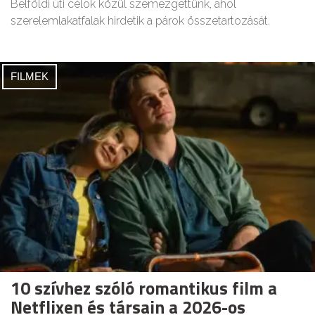
Belföldi úti célok közül szemezgettünk, ahol
szerelemlakatfalak hirdetik a párok összetartozását.
FILMEK
10 szívhez szóló romantikus film a
Netflixen és társain a 2026-os