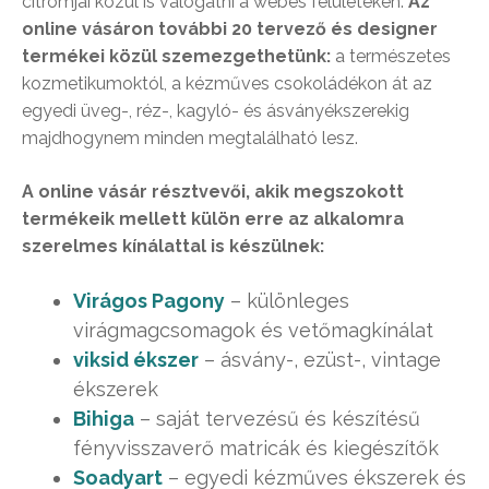
citromjai közül is válogatni a webes felületeken.
Az
online vásáron további 20 tervező és designer
termékei közül szemezgethetünk:
a természetes
kozmetikumoktól, a kézműves csokoládékon át az
egyedi üveg-, réz-, kagyló- és ásványékszerekig
majdhogynem minden megtalálható lesz.
A online vásár résztvevői, akik megszokott
termékeik mellett külön erre az alkalomra
szerelmes kínálattal is készülnek:
Virágos Pagony
– különleges
virágmagcsomagok és vetőmagkínálat
viksid ékszer
– ásvány-, ezüst-, vintage
ékszerek
Bihiga
– saját tervezésű és készítésű
fényvisszaverő matricák és kiegészítők
Soadyart
– egyedi kézműves ékszerek és