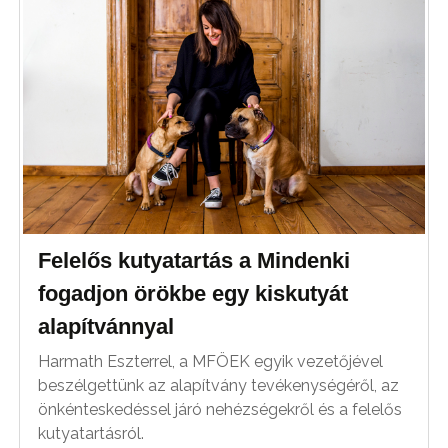
Felelős kutyatartás a Mindenki
fogadjon örökbe egy kiskutyát
alapítvánnyal
Harmath Eszterrel, a MFÖEK egyik vezetőjével
beszélgettünk az alapítvány tevékenységéről, az
önkénteskedéssel járó nehézségekről és a felelős
kutyatartásról.