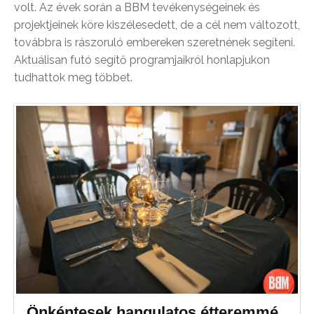
volt. Az évek során a BBM tevékenységeinek és
projektjeinek köre kiszélesedett, de a cél nem változott,
továbbra is rászoruló embereken szeretnének segíteni.
Aktuálisan futó segítő programjaikról honlapjukon
tudhattok meg többet.
Önkéntesek hangulatos étteremmé