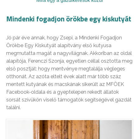
Míra egy a gazdikeresők közül
Mindenki fogadjon örökbe egy kiskutyát
Jó pár éve annak, hogy Zsepi, a Mindenki Fogadjon
Örökbe Egy Kiskutyát alapítvány első kutyusa
megmutatta magát a nagyvilágnak. Akkoriban az oldal
alapítója, Ferenczi Szonja, egyetlen céllal osztotta meg
első posztját: hogy mentvénye megtalálja végleges
otthonát. Az azóta eltelt évek alatt már több száz
mentett kutyának és macskának sikerült az MFÖEK
Facebook-oldala és a gyeptelepen rekedt állatok
sorsát szívükön viselő támogatók segítségével gazdát
találni.