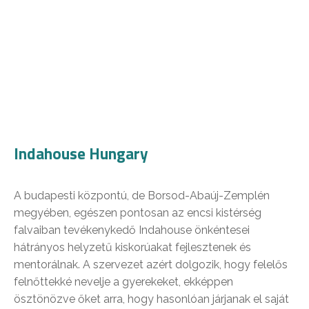
Indahouse Hungary
A budapesti központú, de Borsod-Abaúj-Zemplén
megyében, egészen pontosan az encsi kistérség
falvaiban tevékenykedő Indahouse önkéntesei
hátrányos helyzetű kiskorúakat fejlesztenek és
mentorálnak. A szervezet azért dolgozik, hogy felelős
felnőttekké nevelje a gyerekeket, ekképpen
ösztönözve őket arra, hogy hasonlóan járjanak el saját