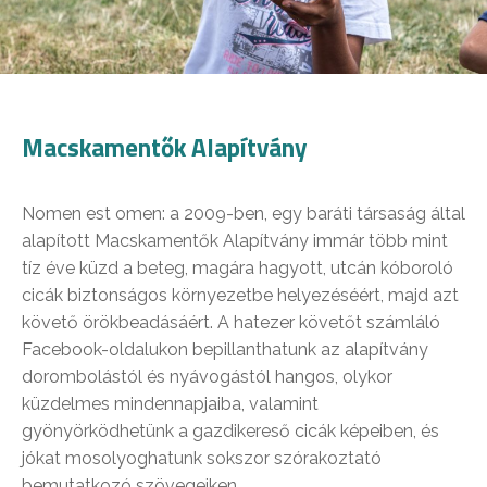
Macskamentők Alapítvány
Nomen est omen: a 2009-ben, egy baráti társaság által
alapított Macskamentők Alapítvány immár több mint
tíz éve küzd a beteg, magára hagyott, utcán kóboroló
cicák biztonságos környezetbe helyezéséért, majd azt
követő örökbeadásáért. A hatezer követőt számláló
Facebook-oldalukon bepillanthatunk az alapítvány
dorombolástól és nyávogástól hangos, olykor
küzdelmes mindennapjaiba, valamint
gyönyörködhetünk a gazdikereső cicák képeiben, és
jókat mosolyoghatunk sokszor szórakoztató
bemutatkozó szövegeiken.