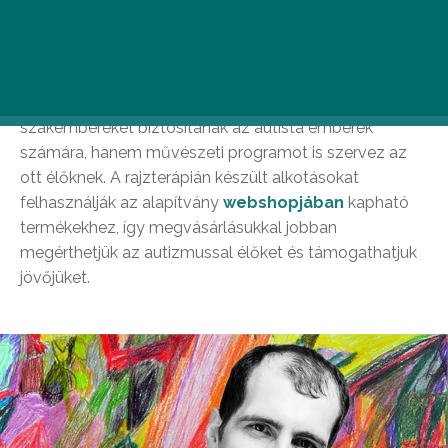
A rajzokkal díszített termékeiről ismert Autistic Art
Alapítvány 2006 óta foglalkozik autista lakóotthonok
segítésével. A szervezet nemcsak anyagilag támogatja
az otthonokat, amelyek megfelelő környezetet és
szakembereket biztosítanak az autista emberek
számára, hanem művészeti programot is szervez az
ott élőknek. A rajzterápián készült alkotásokat
felhasználják az alapítvány
webshopjában
kapható
termékekhez, így megvásárlásukkal jobban
megérthetjük az autizmussal élőket és támogathatjuk
jövőjüket.