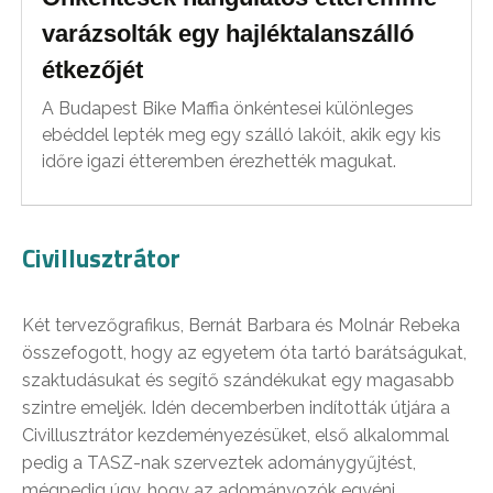
varázsolták egy hajléktalanszálló
étkezőjét
A Budapest Bike Maffia önkéntesei különleges
ebéddel lepték meg egy szálló lakóit, akik egy kis
időre igazi étteremben érezhették magukat.
Civillusztrátor
Két tervezőgrafikus, Bernát Barbara és Molnár Rebeka
összefogott, hogy az egyetem óta tartó barátságukat,
szaktudásukat és segítő szándékukat egy magasabb
szintre emeljék. Idén decemberben indították útjára a
Civillusztrátor kezdeményezésüket, első alkalommal
pedig a TASZ-nak szerveztek adománygyűjtést,
mégpedig úgy, hogy az adományozók egyéni