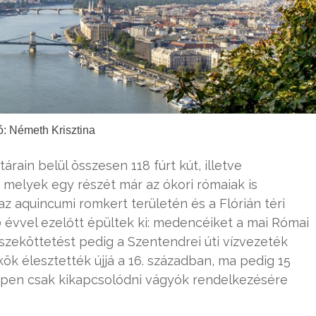
ó: Németh Krisztina
árain belül összesen 118 fúrt kút, illetve
 melyek egy részét már az ókori rómaiak is
az aquincumi romkert területén és a Flórián téri
00 évvel ezelőtt épültek ki: medencéiket a mai Római
sszeköttetést pedig a Szentendrei úti vízvezeték
kök élesztették újjá a 16. században, ma pedig 15
éppen csak kikapcsolódni vágyók rendelkezésére