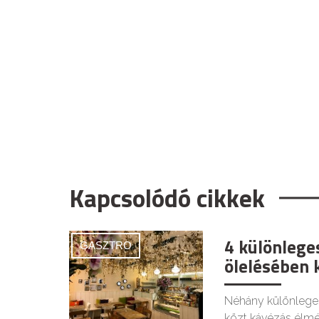
Kapcsolódó cikkek
4 különlege
GASZTRO
ölelésében 
Néhány különlege
közt kávézás élmé