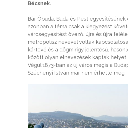
Bécsnek.
Bár Óbuda, Buda és Pest egyesítésének 
azonban a téma csak a kiegyezést követő 
városegyesítést övező, újra és újra felé
metropolisz nevével voltak kapcsolatosak
kártevő és a dögmirigy jelentésű, hason
között olyan elnevezések kaptak helyet,
Végül 1873-ban az új város mégis a Buda
Széchenyi István már nem érhette meg.