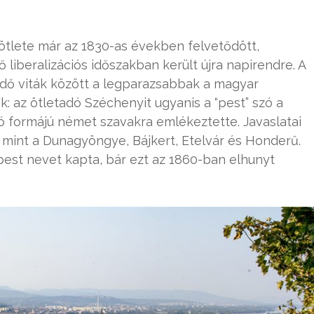
ötlete már az 1830-as években felvetődött,
liberalizációs időszakban került újra napirendre. A
ledő viták között a legparazsabbak a magyar
: az ötletadó Széchenyit ugyanis a “pest” szó a
ló formájú német szavakra emlékeztette. Javaslatai
 mint a Dunagyöngye, Bájkert, Etelvár és Honderű.
pest nevet kapta, bár ezt az 1860-ban elhunyt