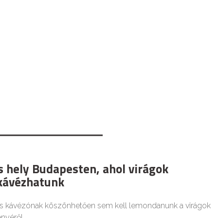
s hely Budapesten, ahol virágok
kávézhatunk
s kávézónak köszönhetően sem kell lemondanunk a virágok
nyéről.