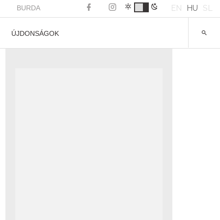
EN
HU
SL
BURDA
ÚJDONSÁGOK