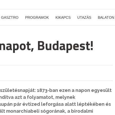
GASZTRO
PROGRAMOK
KIKAPCS
UTAZÁS
BALATON
napot, Budapest!
születésnapját: 1873-ban ezen a napon egyesült
ndítva azt a folyamatot, melynek
pán pár évtized leforgása alatt léptékében és
vált monarchiabeli sógorának, a birodalmi