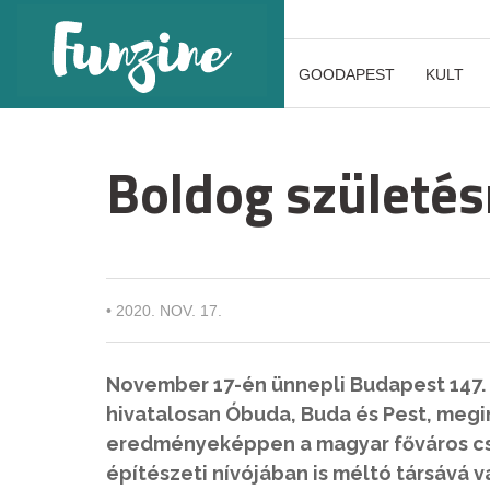
GOODAPEST
KULT
Boldog születés
•
2020. NOV. 17.
November 17-én ünnepli Budapest 147. 
hivatalosan Óbuda, Buda és Pest, megi
eredményeképpen a magyar főváros csu
építészeti nívójában is méltó társává 