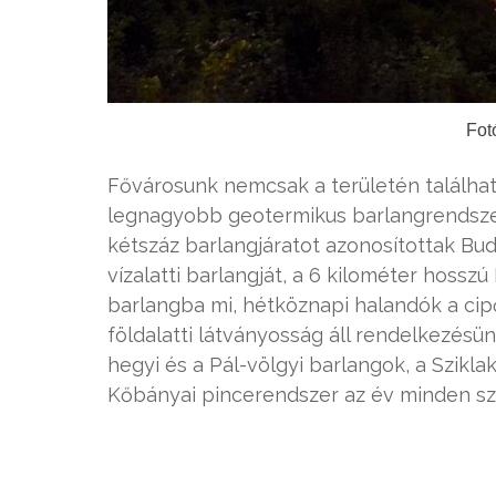
Fot
Fővárosunk nemcsak a területén találhat
legnagyobb geotermikus barlangrendszere 
kétszáz barlangjáratot azonosítottak B
vízalatti barlangját, a 6 kilométer hoss
barlangba mi, hétköznapi halandók a cip
földalatti látványosság áll rendelkezésü
hegyi és a Pál-völgyi barlangok, a Szikla
Kőbányai pincerendszer az év minden sz