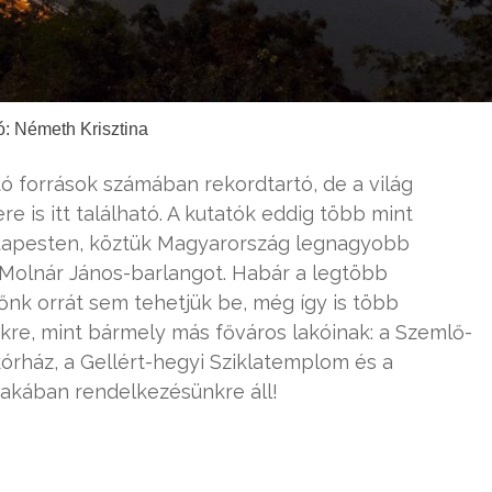
ó: Németh Krisztina
ó források számában rekordtartó, de a világ
is itt található. A kutatók eddig több mint
udapesten, köztük Magyarország legnagyobb
zú Molnár János-barlangot. Habár a legtöbb
őnk orrát sem tehetjük be, még így is több
nkre, mint bármely más főváros lakóinak: a Szemlő-
kórház, a Gellért-hegyi Sziklatemplom és a
akában rendelkezésünkre áll!