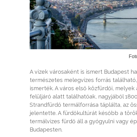
Fot
A vizek városaként is ismert Budapest hat
természetes melegvizes forrás található,
ismerték. A város első közfürdői, melyek 
felüljáró alatt találhatóak, nagyjából 18
Strandfürdő termálforrása táplálta, az ö
jelentette. A fürdőkultúrát később a törö
termálvizes fürdő áll a gyógyulni vagy 
Budapesten.