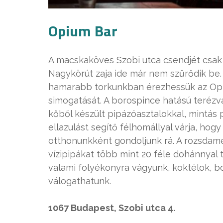
Opium Bar
A macskaköves Szobi utca csendjét csak
Nagykörút zaja ide már nem szűrődik be.
hamarabb torkunkban érezhessük az Opi
simogatását. A borospince hatású terézv
kőből készült pipázóasztalokkal, mintás 
ellazulást segítő félhomállyal várja, hog
otthonunkként gondoljunk rá. A rozsdamen
vízipipákat több mint 20 féle dohánnyal 
valami folyékonyra vágyunk, koktélok, 
válogathatunk.
1067 Budapest, Szobi utca 4.