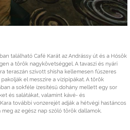
rában található Café Karát az Andrássy út és a Hősök
gen a török nagykövetséggel. A tavaszi és nyári
a teraszán szívott shisha kellemesen fűszeres
pakolják el messzire a vízipipákat. A török
ában a sokféle ízesítésű dohány mellett egy sor
ket és salátákat, valamint kávé- és
 Kara további vonzerejét adják a hétvégi hastáncos
 meg az egész nap szóló török dallamok.