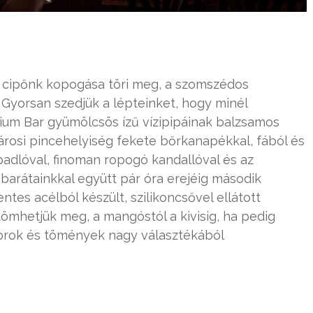
 cipőnk kopogása töri meg, a szomszédos
 Gyorsan szedjük a lépteinket, hogy minél
um Bar gyümölcsös ízű vízipipáinak balzsamos
árosi pincehelyiség fekete bőrkanapékkal, fából és
padlóval, finoman ropogó kandallóval és az
y barátainkkal együtt pár óra erejéig második
tes acélból készült, szilikoncsővel ellátott
tömhetjük meg, a mangóstól a kivisig, ha pedig
borok és tömények nagy választékából