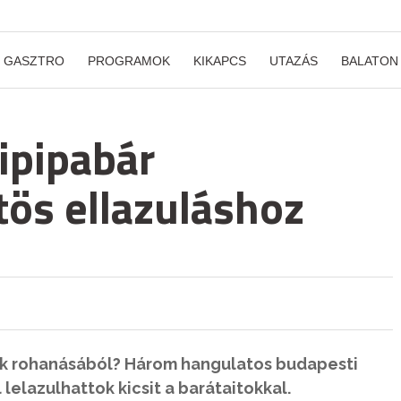
GASZTRO
PROGRAMOK
KIKAPCS
UTAZÁS
BALATON
ipipabár
ös ellazuláshoz
ok rohanásából? Három hangulatos budapesti
 lelazulhattok kicsit a barátaitokkal.