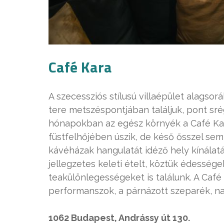
Café Kara
A szecessziós stílusú villaépület alagso
tere metszéspontjában találjuk, pont sré
hónapokban az egész környék a Café Kar
füstfelhőjében úszik, de késő ősszel sem 
kávéházak hangulatát idéző hely kínálat
jellegzetes keleti ételt, köztük édessége
teakülönlegességeket is találunk. A Café
performanszok, a párnázott szeparék, na
1062 Budapest, Andrássy út 130.