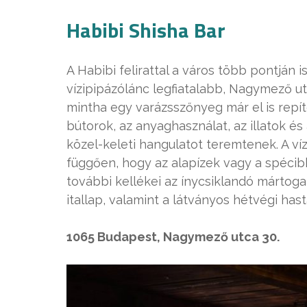
Habibi Shisha Bar
A Habibi felirattal a város több pontján
vízipipázólánc legfiatalabb, Nagymező ut
mintha egy varázsszőnyeg már el is repít
bútorok, az anyaghasználat, az illatok é
közel-keleti hangulatot teremtenek. A víz
függően, hogy az alapízek vagy a spécib
további kellékei az ínycsiklandó mártoga
itallap, valamint a látványos hétvégi ha
1065 Budapest, Nagymező utca 30.