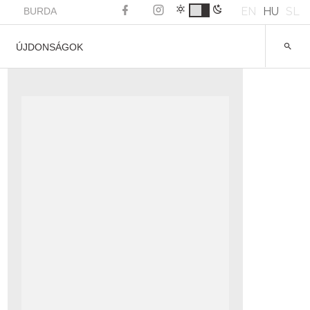
EN
HU
SL
BURDA
ÚJDONSÁGOK