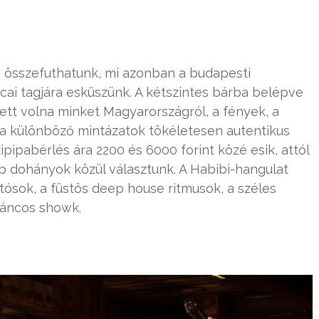
 is összefuthatunk, mi azonban a budapesti
cai tagjára esküszünk. A kétszintes bárba belépve
ett volna minket Magyarországról, a fények, a
s a különböző mintázatok tökéletesen autentikus
ipipabérlés ára 2200 és 6000 forint közé esik, attól
b dohányok közül választunk. A Habibi-hangulat
tósok, a füstös deep house ritmusok, a széles
stáncos showk.