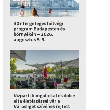
30+ fergeteges hétvégi
program Budapesten és
környékén – 2026.
augusztus 5-9.
Vízparti hangulattal és dolce
vita életérzéssel vár a
Városliget szívének rejtett