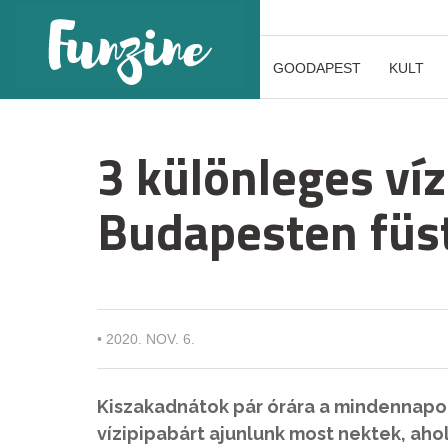
GOODAPEST
KULT
3 különleges víz
Budapesten füst
•
2020. NOV. 6.
Kiszakadnátok pár órára a mindennap
vízipipabárt ajunlunk most nektek, ahol