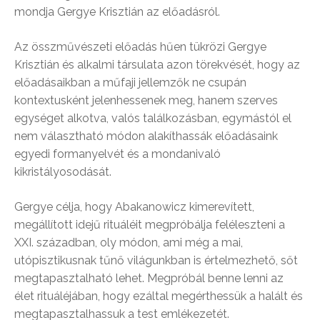
mondja Gergye Krisztián az előadásról.
Az összművészeti előadás hűen tükrözi Gergye
Krisztián és alkalmi társulata azon törekvését, hogy az
előadásaikban a műfaji jellemzők ne csupán
kontextusként jelenhessenek meg, hanem szerves
egységet alkotva, valós találkozásban, egymástól el
nem választható módon alakíthassák előadásaink
egyedi formanyelvét és a mondanivaló
kikristályosodását.
Gergye célja, hogy Abakanowicz kimerevített,
megállított idejű rituáléit megpróbálja feléleszteni a
XXI. században, oly módon, ami még a mai,
utópisztikusnak tűnő világunkban is értelmezhető, sőt
megtapasztalható lehet. Megpróbál benne lenni az
élet rituáléjában, hogy ezáltal megérthessük a halált és
megtapasztalhassuk a test emlékezetét.