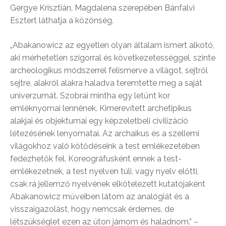
Gergye Krisztián. Magdalena szerepében Bánfalvi
Esztert láthatja a közönség.
„Abakanowicz az egyetlen olyan általam ismert alkotó,
aki mérhetetlen szigorral és következetességgel, szinte
archeologikus módszerrel felismerve a világot, sejtről
sejtre, alakról alakra haladva teremtette meg a saját
univerzumát. Szobrai mintha egy letűnt kor
emléknyomai lennének. Kimerevített archetipikus
alakjai és objektumai egy képzeletbeli civilizáció
létezésének lenyomatai. Az archaikus és a szellemi
világokhoz való kötődéseink a test emlékezetében
fedezhetők fel. Koreográfusként ennek a test-
emlékezetnek, a test nyelven túli, vagy nyelv előtti,
csak rá jellemző nyelvének elkötelezett kutatójaként
Abakanowicz műveiben látom az analógiát és a
visszaigazolást, hogy nemcsak érdemes, de
létszükséglet ezen az úton járnom és haladnom.” –