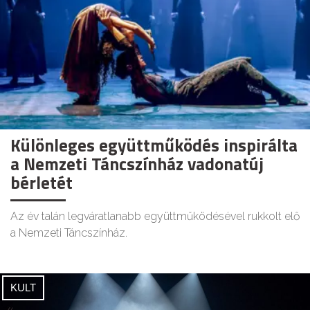
Különleges együttműködés inspirálta
a Nemzeti Táncszínház vadonatúj
bérletét
Az év talán legváratlanabb együttműködésével rukkolt elő
a Nemzeti Táncszínház.
KULT