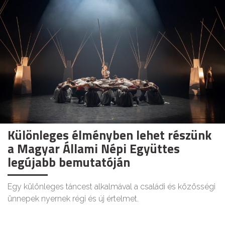
Különleges élményben lehet részünk
a Magyar Állami Népi Együttes
legújabb bemutatóján
Egy különleges táncest alkalmával a családi és közösségi
ünnepek nyernek régi és új értelmet.