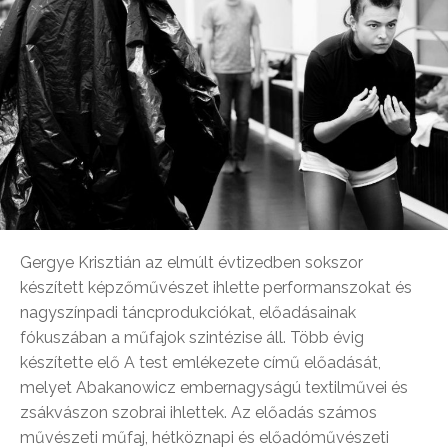
Gergye Krisztián az elmúlt évtizedben sokszor
készített képzőművészet ihlette performanszokat és
nagyszínpadi táncprodukciókat, előadásainak
fókuszában a műfajok szintézise áll. Több évig
készítette elő A test emlékezete című előadását,
melyet Abakanowicz embernagyságú textilművei és
zsákvászon szobrai ihlettek. Az előadás számos
művészeti műfaj, hétköznapi és előadóművészeti