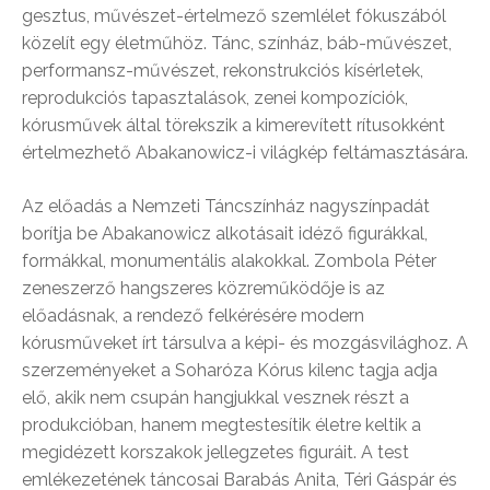
gesztus, művészet-értelmező szemlélet fókuszából
közelít egy életműhöz. Tánc, színház, báb-művészet,
performansz-művészet, rekonstrukciós kísérletek,
reprodukciós tapasztalások, zenei kompozíciók,
kórusművek által törekszik a kimerevített rítusokként
értelmezhető Abakanowicz-i világkép feltámasztására.
Az előadás a Nemzeti Táncszínház nagyszínpadát
borítja be Abakanowicz alkotásait idéző figurákkal,
formákkal, monumentális alakokkal. Zombola Péter
zeneszerző hangszeres közreműködője is az
előadásnak, a rendező felkérésére modern
kórusműveket írt társulva a képi- és mozgásvilághoz. A
szerzeményeket a Soharóza Kórus kilenc tagja adja
elő, akik nem csupán hangjukkal vesznek részt a
produkcióban, hanem megtestesítik életre keltik a
megidézett korszakok jellegzetes figuráit. A test
emlékezetének táncosai Barabás Anita, Téri Gáspár és