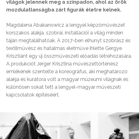
világok jelennek meg a színpadon, ahol az örök
mozdulatlanságba zárt figurák életre kelnek.
Magdalena Abakanowicz a lengyel képzőművészet
korszakos alakja, szobrai, installációi a világ minden
táján megtalálhatóak. A 2017-ben elhunyt szobrász és
textilművész és hatalmas életműve ihlette Gergye
Krisztiánt egy új összművészeti előadás létrehozására.
A produkciót Jerger Krisztina művészettörténész
emlékének szentelte a koreográfus, aki meghatározó
alakja és kurátora volt a magyar múzeumi világnak és
különösen sokat tett a lengyel-magyar művészeti
kapcsolatok építéséért.