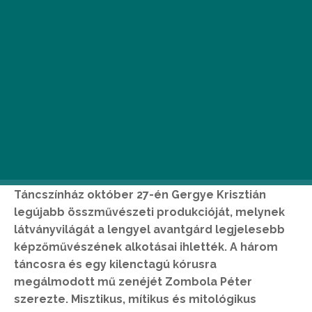
A test emlékezete címmel mutatja be a Nemzeti
Táncszínház október 27-én Gergye Krisztián
legújabb összművészeti produkcióját, melynek
látványvilágát a lengyel avantgárd legjelesebb
képzőművészének alkotásai ihlették. A három
táncosra és egy kilenctagú kórusra
megálmodott mű zenéjét Zombola Péter
szerezte. Misztikus, mítikus és mitológikus