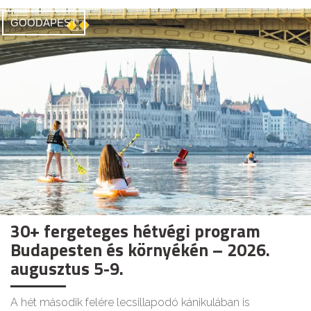
GOODAPEST
30+ fergeteges hétvégi program
Budapesten és környékén – 2026.
augusztus 5-9.
A hét második felére lecsillapodó kánikulában is