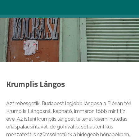
Krumplis Lángos
Azt rebesgetik, Budapest legjobb lángosa a Flórián téri
Krumplis Lángosnál kapható, immáron több mint tíz
éve. Az isteni krumplis lángost le lehet kísérni nutellás
óriáspalacsintával, de gofrival is, sőt autentikus
menzateát is szürcsölhetünk a hidegebb hónapokban.