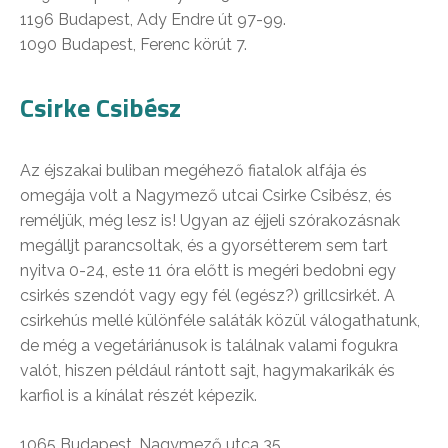
1196 Budapest, Ady Endre út 97-99.
1090 Budapest, Ferenc körút 7.
Csirke Csibész
Az éjszakai buliban megéhező fiatalok alfája és
omegája volt a Nagymező utcai Csirke Csibész, és
reméljük, még lesz is! Ugyan az éjjeli szórakozásnak
megálljt parancsoltak, és a gyorsétterem sem tart
nyitva 0-24, este 11 óra előtt is megéri bedobni egy
csirkés szendót vagy egy fél (egész?) grillcsirkét. A
csirkehús mellé különféle saláták közül válogathatunk,
de még a vegetáriánusok is találnak valami fogukra
valót, hiszen például rántott sajt, hagymakarikák és
karfiol is a kínálat részét képezik.
1065 Budapest, Nagymező utca 35.