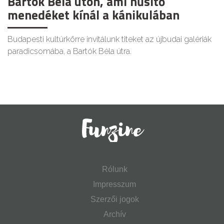
Bartók Béla úton, ami hűsítő
menedéket kínál a kánikulában
Budapesti kultúrkörre invitálunk titeket az újbudai galériák
paradicsomába, a Bartók Béla útra.
Rólunk
Impresszum
Szerzői jogok
Archív