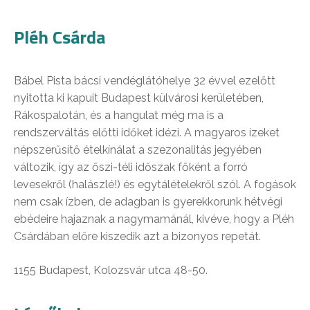
Pléh Csárda
Bábel Pista bácsi vendéglátóhelye 32 évvel ezelőtt
nyitotta ki kapuit Budapest külvárosi kerületében,
Rákospalotán, és a hangulat még ma is a
rendszerváltás előtti időket idézi. A magyaros ízeket
népszerűsítő ételkínálat a szezonalitás jegyében
változik, így az őszi-téli időszak főként a forró
levesekről (halászlé!) és egytálételekről szól. A fogások
nem csak ízben, de adagban is gyerekkorunk hétvégi
ebédeire hajaznak a nagymamánál, kivéve, hogy a Pléh
Csárdában előre kiszedik azt a bizonyos repetát.
1155 Budapest, Kolozsvár utca 48-50.