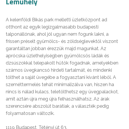
Léműhely
A kelenföldi Bikás park melletti üzletközpont ad
otthont az egyik legizgalmasabb budapesti
talponállónak, ahol jól ugyan nem fogunk lakni, a
frissen préselt gyümölcs- és zöldséglevektől viszont
garantáltan jobban érezzük majd magunkat. Az
aprócska üzlethelyiségben gyümölcsös ládák és
dzsúszokkal telepakolt hűtők fogadnak, amelyekben
számos üvegkancsó hirdeti tartalmát, és mindenki
tölthet a saját üvegébe a fogyasztani kívánt léből. A
szeméttermelés tehát minimalizálva van, hiszen ha
nincs is nálad kulacs, teletölthetsz egy üvegpalackot,
amit aztán újra meg újra felhasználhatsz. Az árak
szerencsére abszolút barátiak, a választék pedig
folyamatosan változik.
1119 Budapest, Tétényi út 63.