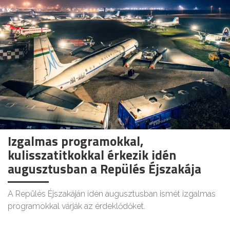
Izgalmas programokkal,
kulisszatitkokkal érkezik idén
augusztusban a Repülés Éjszakája
A Repülés Éjszakáján idén augusztusban ismét izgalmas
programokkal várják az érdeklődőket.