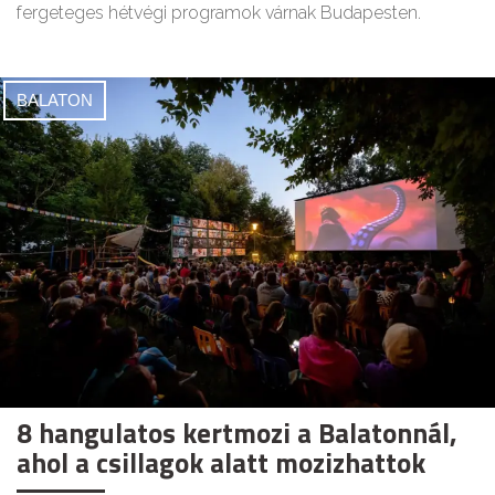
fergeteges hétvégi programok várnak Budapesten.
BALATON
8 hangulatos kertmozi a Balatonnál,
ahol a csillagok alatt mozizhattok