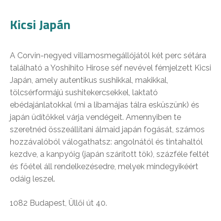
Kicsi Japán
A Corvin-negyed villamosmegállójától két perc sétára
található a Yoshihito Hirose séf nevével fémjelzett Kicsi
Japán, amely autentikus sushikkal, makikkal,
tölcsérformájú sushitekercsekkel, laktató
ebédajánlatokkal (mi a libamájas tálra esküszünk) és
japán üdítőkkel várja vendégeit. Amennyiben te
szeretnéd összeállítani álmaid japán fogását, számos
hozzávalóból válogathatsz: angolnától és tintahaltól
kezdve, a kanpyóig (japán szárított tök), százféle feltét
és főétel áll rendelkezésedre, melyek mindegyikéért
odáig leszel.
1082 Budapest, Üllői út 40.