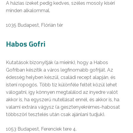
A házias ízeket pedig kedves, széles mosoly kíséri
minden alkalommal.
1035 Budapest, Flórián tér
Habos Gofri
Kutatások bizonyítják (a mieink), hogy a Habos
Gofriban készítik a város legfinomabb gofriját. Az
édesség helyben készül, családi recept alapján, és
isteni ropogós. Több tíz különféle feltét közül lehet
válogatni, így könnyen megtalálod az ínyedre valót
akkor is, ha egyszerű nutellásat ennél, és akkor is, ha
valami extrára vágysz (a gesztenyekrémes-habosat
többszöri tesztelés után csak ajánlani tudjuk).
1053 Budapest, Ferenciek tere 4.