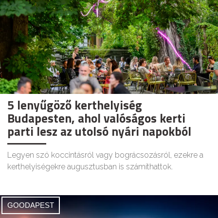
5 lenyűgöző kerthelyiség
Budapesten, ahol valóságos kerti
parti lesz az utolsó nyári napokból
Legyen szó koccintásról vagy bográcsozásról, ezekre a
kerthelyiségekre augusztusban is számíthattok.
GOODAPEST