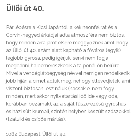
Üllői út 40.
Pár lépésre a Kicsi Japántól, a kék neonfelirat és a
Corvin-negyed árkádjai adta atmoszféra nem biztos,
hogy minden arra járót elsőre meggyőznek arról, hogy
az Üllői út 40. szám alatt kapható a főváros (egyik)
legjobb gyrosa, pedig ígérjük, senki nem fogja
megbánni, ha bemerészkedik a talponállón belülre.
Mivel a vendéglátóegység névvel nemigen rendelkezik,
jobb híján a címet adtuk meg, nehogy eltévedjetek, ami
viszont biztosan lesz náluk (hacsak el nem fogy
minden, mert akkor nyitvatartási idő ide vagy oda,
korábban bezárnak), az a saját fűszerezésű gyroshús
és házi sült krumpli, szintén helyben készült szószokkal
(tzatziki és csípős mártás).
1082 Budapest, Üllői út 40.