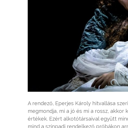
A rendező, Eperjes Károly hitvallása szer
megmondja, mi a jó és mi a rossz, akkor
értékek. Ezért alkotótársaival együtt m
mind a színpadi rendelkező próbákon ar