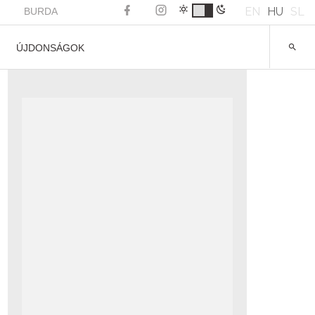
EN
HU
SL
BURDA
ÚJDONSÁGOK