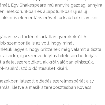
drámát. Egy Shakespeare mű annyira gazdag, annyira
n, életkorunkban és állapotunkban új és új
akkor is elementáris erővel tudnak hatni, amikor
jában ez a történet: ártatlan gyerekekről. A
bb szempontja is az volt, hogy minél
nlétük legyen, hogy őrizzenek még valamit a tiszta
 sodró, ifjúi szenvedélyt is hitelesen be tudják
a fiatal szereplőket, akikről valóban elhisszük,
l-halálról szóló döntésüket kíséri.
mezekben játszott előadás szerelmespárját a 17
más, illetve a másik szereposztásban Kovács