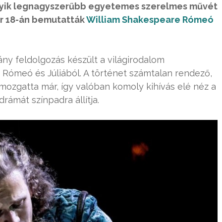
egyik legnagyszerűbb egyetemes szerelmes művét
r 18-án bemutatták
William Shakespeare Rómeó
ny feldolgozás készült a világirodalom
 Rómeó és Júliából. A történet számtalan rendező,
mozgatta már, így valóban komoly kihívás elé néz a
rámát színpadra állítja.