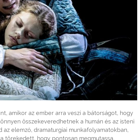
int, amikor az ember arra veszi a bátorságot, hogy
 könnyen összekeveredhetnek a humán és az isteni
ind az elemző, dramaturgiai munkafolyamatokban,
ra törekedett, hogy pontosan megmutassa,