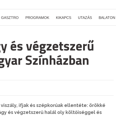
GASZTRO
PROGRAMOK
KIKAPCS
UTAZÁS
BALATON
y és végzetszerű
agyar Színházban
 viszály, ifjak és szépkorúak ellentéte: örökké
gy és végzetszerű halál oly költőiséggel és