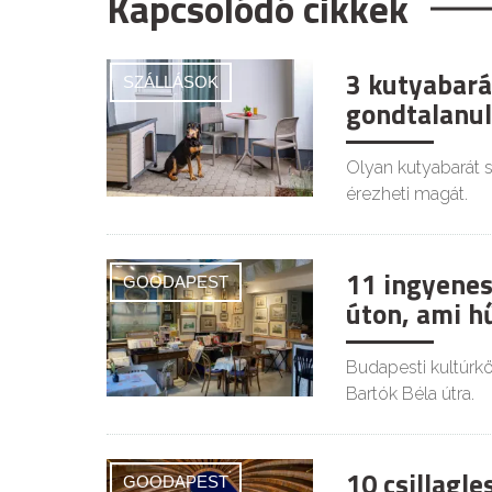
Kapcsolódó cikkek
3 kutyabará
SZÁLLÁSOK
gondtalanul
Olyan kutyabarát s
érezheti magát.
11 ingyenes
GOODAPEST
úton, ami h
Budapesti kultúrkör
Bartók Béla útra.
10 csillagl
GOODAPEST