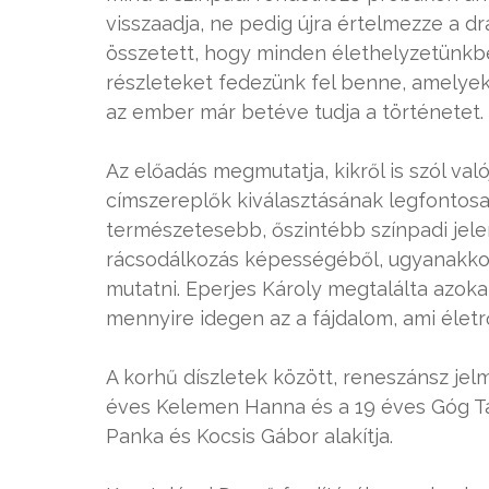
visszaadja, ne pedig újra értelmezze a 
összetett, hogy minden élethelyzetünkbe
részleteket fedezünk fel benne, amelyek 
az ember már betéve tudja a történetet.
Az előadás megmutatja, kikről is szól való
címszereplők kiválasztásának legfontosa
természetesebb, őszintébb színpadi jele
rácsodálkozás képességéből, ugyanakkor a
mutatni. Eperjes Károly megtalálta azokat 
mennyire idegen az a fájdalom, ami életrő
A korhű díszletek között, reneszánsz jel
éves Kelemen Hanna és a 19 éves Góg Ta
Panka és Kocsis Gábor alakítja.