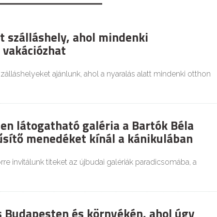
t szálláshely, ahol mindenki
 vakációzhat
zálláshelyeket ajánlunk, ahol a nyaralás alatt mindenki otthon
en látogatható galéria a Bartók Béla
űsítő menedéket kínál a kánikulában
re invitálunk titeket az újbudai galériák paradicsomába, a
es Budapesten és környékén, ahol úgy