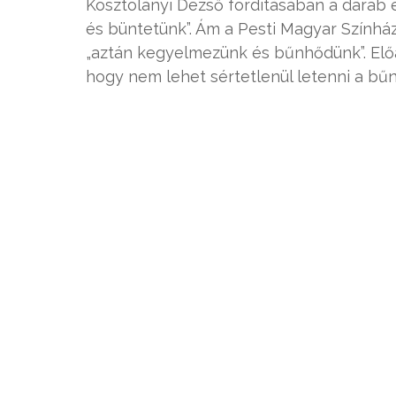
Kosztolányi Dezső fordításában a darab 
és büntetünk”. Ám a Pesti Magyar Színház
„aztán kegyelmezünk és bűnhődünk”. Előa
hogy nem lehet sértetlenül letenni a bű