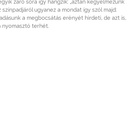
egyik záró sora így hangzik: „aztán kegyelmezünk
 színpadjáról ugyanez a mondat így szól majd:
dásunk a megbocsátás erényét hirdeti, de azt is,
n nyomasztó terhét.