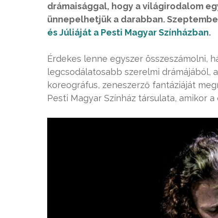
drámaisággal, hogy a világirodalom 
ünnepelhetjük a darabban. Szeptembe
és Júliáját a Pesti Magyar Színházban
.
Érdekes lenne egyszer összeszámolni, há
legcsodálatosabb szerelmi drámájából, a
koreográfus, zeneszerző fantáziáját meg
Pesti Magyar Színház társulata, amikor a d