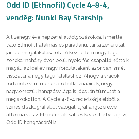
Odd ID (Ethnofil) Cycle 4-8-4,
vendég: Nunki Bay Starship
A tizenegy éve népzenei átdolgozásokkal ismertté
váló Ethnofil hatalmas és páratlanul tarka zenei utat
járt be megalakulása óta. A kezdetben négy tagú
zenekar néhány éven belül nyolc fős csapattá nőtte ki
magát, az idei év nagy fordulataként azonban ismét
visszatér a négy tagú felálláshoz. Ahogy a srácok
története sem mondható hétköznapinak, négy
nagylemezük hangzásvilága is jócskán túlmutat a
megszokotton. A Cycle 4-8-4 repertoárja ebből a
színes diszkográfiából válogat, újrahangszerelve,
átformálva az Ethnofil dalokat, és képet festve a jövő
Odd ID hangzásáról is.