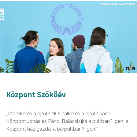
Központ Szökőév
„számkérés a djtől? NO! italkérés a djtől? naná!
Központ Jónás és Pándi Balázsi újra a pultban? igen! a
Központ házigazdái a bárpultban? igen!”