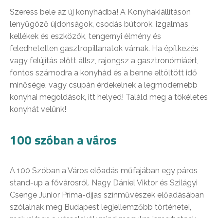
Szeress bele az új konyhádba! A Konyhakiállításon
lenyűgöző újdonságok, csodás bútorok, izgalmas
kellékek és eszközök, tengernyi élmény és
feledhetetlen gasztropillanatok várnak. Ha építkezés
vagy felújítás előtt állsz, rajongsz a gasztronómiáért,
fontos számodra a konyhád és a benne eltöltött idő
minősége, vagy csupán érdekelnek a legmodernebb
konyhai megoldások, itt helyed! Találd meg a tökéletes
konyhát velünk!
100 szóban a város
A 100 Szóban a Város előadás műfajában egy páros
stand-up a fővárosról. Nagy Dániel Viktor és Szilágyi
Csenge Junior Príma-díjas színművészek előadásában
szólalnak meg Budapest legjellemzőbb történetei,