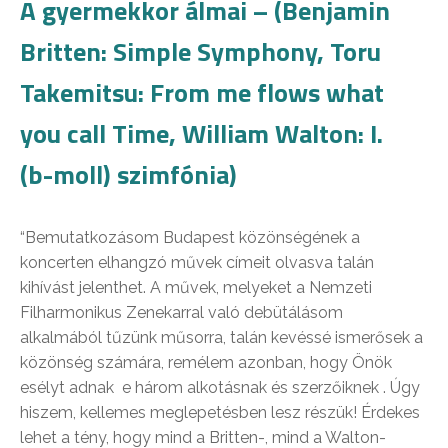
A gyermekkor álmai – (Benjamin
Britten: Simple Symphony, Toru
Takemitsu: From me flows what
you call Time, William Walton: I.
(b-moll) szimfónia)
“Bemutatkozásom Budapest közönségének a
koncerten elhangzó művek címeit olvasva talán
kihívást jelenthet. A művek, melyeket a Nemzeti
Filharmonikus Zenekarral való debütálásom
alkalmából tűzünk műsorra, talán kevéssé ismerősek a
közönség számára, remélem azonban, hogy Önök
esélyt adnak e három alkotásnak és szerzőiknek . Úgy
hiszem, kellemes meglepetésben lesz részük! Érdekes
lehet a tény, hogy mind a Britten-, mind a Walton-