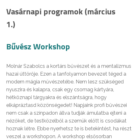
Vasárnapi programok (március
1.)
Bűvész Workshop
Molnár Szabolcs a kortárs bűvészet és a mentalizmus
hazai úttörője. Ezen a tanfolyamon bevezet téged a
modern mágia művészetébe. Nem lesz szükséged
nyuszira és kalapra, csak egy csomag kártyára,
hétköznapi tárgyakra és elszántságra, hogy
elkápráztasd közönségedet! Napjaink profi bűvészei
nem csak a színpadon állva tudják ámulatba ejteni a
nézőket, de testközelből a szemük előtt is csodákat
hoznak létre. Ebbe nyerhetsz te is betekintést, ha részt
veszel a workshopon. A workshop elsősorban