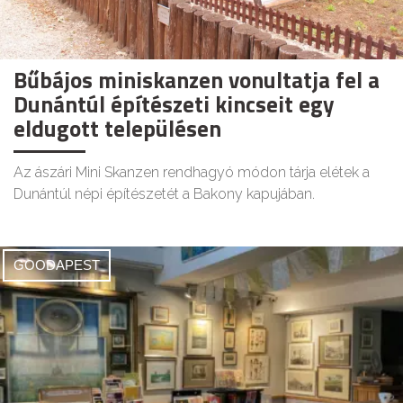
Bűbájos miniskanzen vonultatja fel a
Dunántúl építészeti kincseit egy
eldugott településen
Az ászári Mini Skanzen rendhagyó módon tárja elétek a
Dunántúl népi építészetét a Bakony kapujában.
GOODAPEST