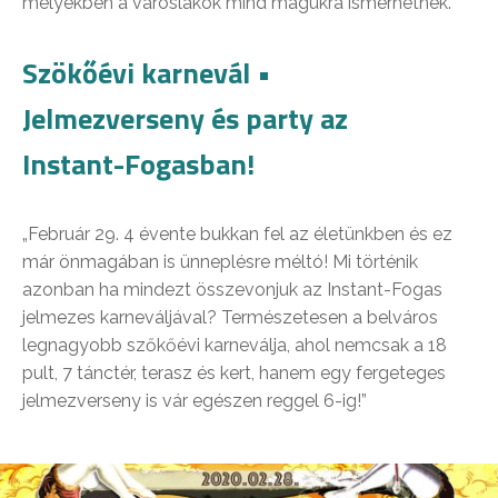
melyekben a városlakók mind magukra ismerhetnek.
Szökőévi karnevál •
Jelmezverseny és party az
Instant-Fogasban!
„Február 29. 4 évente bukkan fel az életünkben és ez
már önmagában is ünneplésre méltó! Mi történik
azonban ha mindezt összevonjuk az Instant-Fogas
jelmezes karneváljával? Természetesen a belváros
legnagyobb szőkőévi karneválja, ahol nemcsak a 18
pult, 7 tánctér, terasz és kert, hanem egy fergeteges
jelmezverseny is vár egészen reggel 6-ig!”