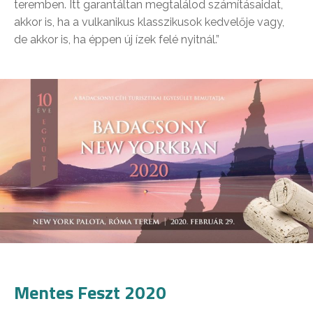
teremben. Itt garantáltan megtalálod számításaidat,
akkor is, ha a vulkanikus klasszikusok kedvelője vagy,
de akkor is, ha éppen új ízek felé nyitnál.”
Mentes Feszt 2020