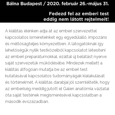
A kiállítás élénken adja át az emberi szervezettel
kapcsolatos ismereteinket egy egyedülálló, impozáns
és méltóságteljes környezetben. A látogatóknak így
lehetőségük nyílik testközelből kapcsolatot létesíteni
az emberi preparátumokkal, ezáltal új belátást nyerve
saját szervezetük működésébe. Mindezek mellett a
kiállítás átfogóan mutatja be az emberi test
kutatásával kapcsolatos tudományágak kialakulását
és történelmét. A kiállítás darabjai jól szemléltetik, hogy
az emberiség meddig jutott el Galen anatómia vázlatai
óta saját testének megismerésével kapcsolatban a
második évszázadban.