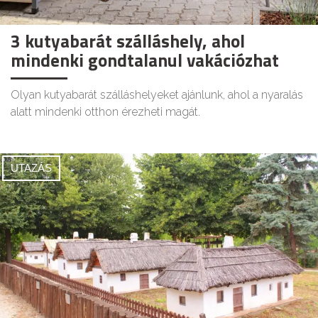
3 kutyabarát szálláshely, ahol
mindenki gondtalanul vakációzhat
Olyan kutyabarát szálláshelyeket ajánlunk, ahol a nyaralás
alatt mindenki otthon érezheti magát.
UTAZÁS