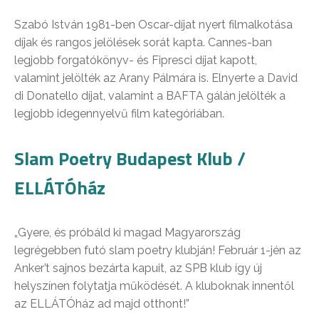
Szabó István 1981-ben Oscar-díjat nyert filmalkotása
díjak és rangos jelölések sorát kapta. Cannes-ban
legjobb forgatókönyv- és Fipresci díjat kapott,
valamint jelölték az Arany Pálmára is. Elnyerte a David
di Donatello díjat, valamint a BAFTA gálán jelölték a
legjobb idegennyelvű film kategóriában.
Slam Poetry Budapest Klub /
ELLÁTÓház
„Gyere, és próbáld ki magad Magyarország
legrégebben futó slam poetry klubján! Február 1-jén az
Anker’t sajnos bezárta kapuit, az SPB klub így új
helyszínen folytatja működését. A kluboknak innentől
az ELLÁTÓház ad majd otthont!”