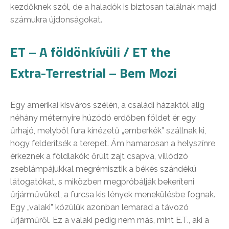
kezdőknek szól, de a haladók is biztosan találnak majd
számukra újdonságokat.
ET – A földönkívüli / ET the
Extra-Terrestrial – Bem Mozi
Egy amerikai kisváros szélén, a családi házaktól alig
néhány méternyire húzódó erdőben földet ér egy
űrhajó, melyből fura kinézetű „emberkék” szállnak ki,
hogy felderítsék a terepet. Ám hamarosan a helyszínre
érkeznek a földlakók: őrült zajt csapva, villódzó
zseblámpájukkal megrémisztik a békés szándékú
látogatókat, s miközben megpróbálják bekeríteni
űrjárművüket, a furcsa kis lények menekülésbe fognak.
Egy „valaki” közülük azonban lemarad a távozó
űrjárműről. Ez a valaki pedig nem más, mint E.T., aki a