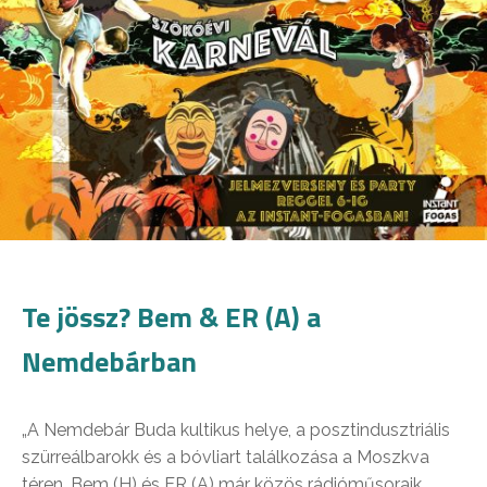
Te jössz? Bem & ER (A) a
Nemdebárban
„A Nemdebár Buda kultikus helye, a posztindusztriális
szürreálbarokk és a bóvliart találkozása a Moszkva
téren. Bem (H) és ER (A) már közös rádióműsoraik