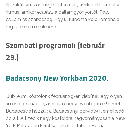
éjszakát, amikor meglódul a múlt, amikor felpendül a
ritmus, amikor elalélsz a dallamgyönyörtől. Pop,
csillám és szabadság. Egy új fülbemarkoló románc a
régi szerelem emlékére.
Szombati programok (február
29.)
Badacsony New Yorkban 2020.
„Jubileumi kóstolónk február 29-én debütál, egy olyan
különleges napon, ami csak négy évente jön el! Ismét
Budapestre hozzuk a Badacsonyi borvidék kiemelkedő
borait. A tizedik nagy kóstolóra hagyományosan a New
York Palotában kerül sor, azon belül is a Róma