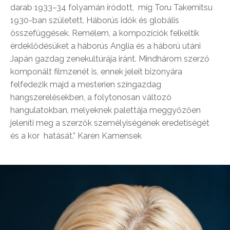
darab 1933–34 folyamán íródott, míg Toru Takemitsu
1930-ban született. Háborús idők és globális
összefüggések. Remélem, a kompozíciók felkeltik
érdeklődésüket a háborús Anglia és a háború utáni
Japán gazdag zenekultúrája iránt. Mindhárom szerző
komponált filmzenét is, ennek jeleit bizonyára
felfedezik majd a mesterien színgazdag
hangszerelésekben, a folytonosan változó
hangulatokban, melyeknek palettája meggyőzően
jeleníti meg a szerzők személyiségének eredetiségét
és a kor hatását.” Karen Kamensek