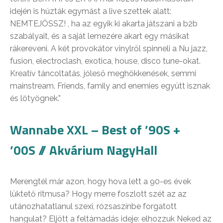
idején is húzták egymást a live szettek alatt:
NEMTEJÖSSZ! , ha az egyik ki akarta játszani a b2b
szabályait, és a saját lemezére akart egy másikat
rákereveni. A két provokátor vinylről spinneli a Nu jazz,
fusion, electroclash, exotica, house, disco tune-okat.
Kreatív táncoltatás, jóleső meghökkenések, semmi
mainstream. Friends, family and enemies együtt isznak
és lötyögnek.”
Wannabe XXL – Best of ’90S +
’00S // Akvárium NagyHall
Merengtél már azon, hogy hova lett a 90-es évek
lüktető ritmusa? Hogy merre foszlott szét az az
utánozhatatlanul szexi, rózsaszínbe forgatott
hangulat? Eljött a feltámadás ideje: elhozzuk Neked az