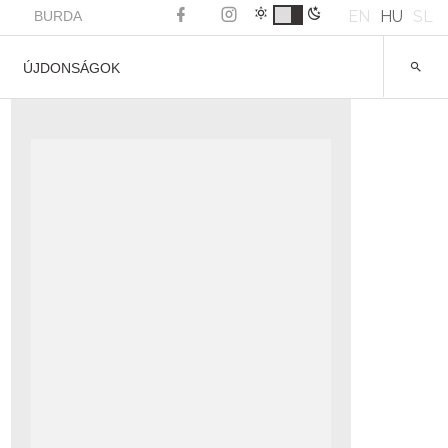
EN
HU
SL
BURDA
ÚJDONSÁGOK