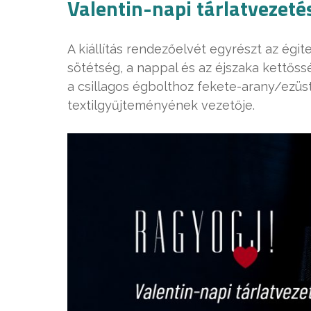
Valentin-napi tárlatvezetés
A kiállítás rendezőelvét egyrészt az égit
sötétség, a nappal és az éjszaka kettőss
a csillagos égbolthoz fekete-arany/ezüst
textilgyűjteményének vezetője.