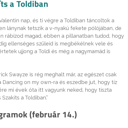
ts a Toldiban
 Valentin nap, és ti végre a Toldiban táncoltok a
den lánynak tetszik a v-nyakú fekete pólójában, de
esen rábízod magad, ebben a pillanatban tudod, hogy
dig ellenséges szüleid is megbékélnek vele és
, értetek ujjong a Toldi és még a nagymamád is
rick Swayze is rég meghalt már, az egészet csak
 Dancing on my own-ra és eszedbe jut, hogy tíz
ére mi évek óta itt vagyunk neked, hogy tiszta
Szakíts a Toldiban.”
gramok (február 14.)