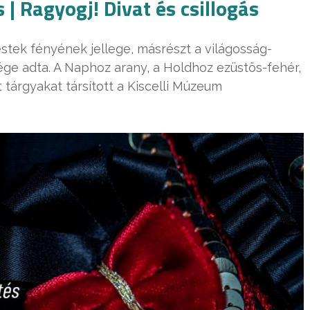
 | Ragyogj! Divat és csillogás
estek fényének jellege, másrészt a világosság-
ége adta. A Naphoz arany, a Holdhoz ezüstös-fehér,
 tárgyakat társított a Kiscelli Múzeum