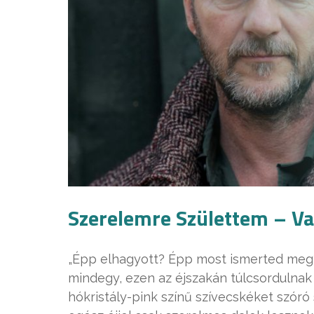
Szerelemre Születtem – Val
„Épp elhagyott? Épp most ismerted meg?
mindegy, ezen az éjszakán túlcsordulnak 
hókristály-pink színű szívecskéket szó