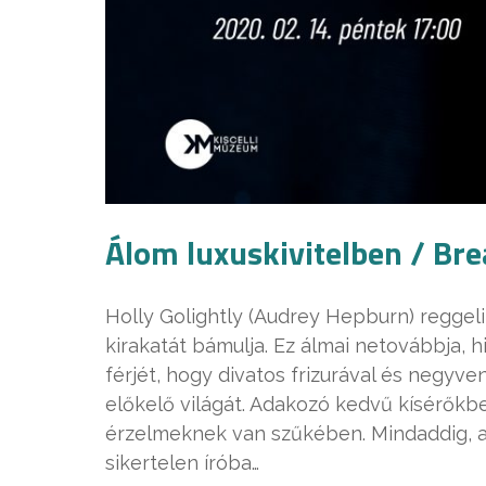
Álom luxuskivitelben / Bre
Holly Golightly (Audrey Hepburn) reggel
kirakatát bámulja. Ez álmai netovábbja, 
férjét, hogy divatos frizurával és negy
előkelő világát. Adakozó kedvű kísérőkbe
érzelmeknek van szűkében. Mindaddig, a
sikertelen íróba…