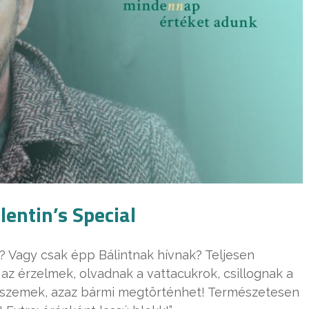
entin’s Special
 Vagy csak épp Bálintnak hívnak? Teljesen
az érzelmek, olvadnak a vattacukrok, csillognak a
ró szemek, azaz bármi megtörténhet! Természetesen