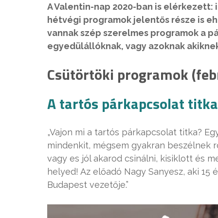
A Valentin-nap 2020-ban is elérkezett:
hétvégi programok jelentős része is e
vannak szép szerelmes programok a páro
egyedülállóknak, vagy azoknak akiknek
Csütörtöki programok (feb
A tartós párkapcsolat titka
„Vajon mi a tartós párkapcsolat titka? E
mindenkit, mégsem gyakran beszélnek ról
vagy es jól akarod csinálni, kisiklott és 
helyed! Az előadó Nagy Sanyesz, aki 15 
Budapest vezetője.”