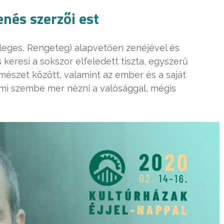
enés szerzői est
leges, Rengeteg) alapvetően zenéjével és
keresi a sokszor elfeledett tiszta, egyszerű
mészet között, valamint az ember és a saját
ami szembe mer nézni a valósággal, mégis