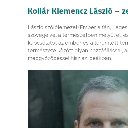
Kollár Klemencz László – z
László szólólemezei (Ember a fán, Leges
szövegeivel a természetben mélyül el, és 
kapcsolatot az ember és a teremtett ter
természete között olyan hozzáállással, 
meggyőződéssel hisz az ideákban.