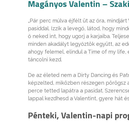
Magányos Valentin – Szakí
„Pár perc múlva éjfélt üt az óra, mindjárt
pasiddal. Izzik a levegő, látod, hogy min
ő neked int, hogy ugorj a karjaiba. Telj
minden akadályt legyőztök együtt, az ed
ahogy felemel, elindul a Time of my life
táncolni kezd.
De az életed nem a Dirty Dancing és Pat
képzelted, miközben részegen pörögsz a
perce tetted lapátra a pasidat. Szerencs
lappal kezdhesd a Valentint, gyere hát és 
Pénteki, Valentin-napi pro