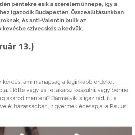
 idén péntekre esik a szerelem ünnepe, így a
hhez igazodik Budapesten. Összeállításunkban
knak, és anti-Valentin bulik az
 kevésbe szivecskés a kedvük.
ruár 13.)
gy kérdés, ami manapság a leginkább érdekel
a. Előtte vagy es fel akarsz készülni, vagy benne
meg akarod menteni? Bármelyik is igaz rád, itt a
éve él házasságban, 2 gyermek édesapja, a Paulus