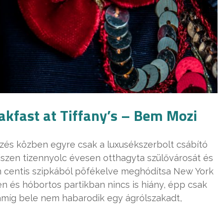
akfast at Tiffany’s – Bem Mozi
izés közben egyre csak a luxusékszerbolt csábító
hiszen tizennyolc évesen otthagyta szülővárosát és
ven centis szipkából pöfékelve meghódítsa New York
n és hóbortos partikban nincs is hiány, épp csak
míg bele nem habarodik egy ágrólszakadt,