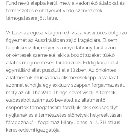
Fund nevű alapba kerül, mely a vadon élő állatokat és
természetes élőhelyeiket védő szervezetek
támogatására jött létre.
“A Lush az egész világon felhívta a vásárlói és dolgozó
figyelmét az Ausztráliában zajló tragédiára. El sem
tudjuk képzelni, milyen szörnyű látvány tárul azon
önkéntesek szeme elé, akik a bozóttüzeket túlélő
állatok megmentésén fáradoznak. Eddig körülbelül
egymilliárd állat pusztult el a tűzben. Az önkéntes
állatmentők munkájának elismeréseképp a vállalat
azonnal elindítja egy exkluzív szappan forgalmazását,
mely az All The Wild Things nevet viseli. A termék
eladásából származó bevételt az állatmentő
csoportok támogatására fordítjuk, akik elsősegélyt
nyújtanak és a természetes élőhelyek helyreállításán
fáradoznak.” – fogalmaz Hilary Jones, a LUSH etikus
kereskedelmi igazgatója.