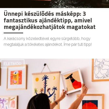
Ünnepi készülődés másképp: 3
fantasztikus ajándéktipp, amivel
megajándékozhatjátok magatokat
A karácsony közeledtével egyre sürgetőbb, hogy
megtaláljuk a tökéletes ajándékot. Íme pár tuti tipp!
ÉLETMÓD