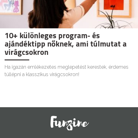
10+ különleges program- és
ajándéktipp nőknek, ami túlmutat a
virágcsokron
Ha igazán emlékezetes meglepetést kerestek, érdemes
túllépni a klasszikus virágcsokron!