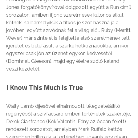
Jones forgatókönyvíróval dolgozott együtt a Run című
sorozaton, amiben ifjonc szerelmesek különös alkut
kötnek: ha bármelyikük a titkos jelszót használja a
jövőben, együtt szívódnak fel a világ elől. Ruby (Merritt
Wever) már szinte el is felejtette első szerelmének tett
ígéretét és belefásult a szürke hétköznapokba, amikor
egyszer csak jön az üzenet egykori kedvesétől
(Domhnall Gleeson), majd egy életre szóló kaland
veszi kezdetét.
I Know This Much is True
Wally Lamb díjesővel elhalmozott, lélegzetelállító
regényéből a szívfacsaró emberi történetek szakértője,
Derek Cianfrance (Kék Valentin, Fény az óceán felett)
rendezett sorozatot, amelyben Mark Ruffalo kettős
szerepben brillírozik, a történetben ugyanis egy olyan