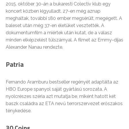
2015. október 30-án a bukaresti Colectív klub egy
koncert közben kigyulladt. 27-en még aznap
meghaltak, további 180 ember megsérült, megégett. A
baleset után még 37-en életüket vesztették. A
dokumentumfilm a miértek után kutat, de a válasz
minden elképzelést túlszárnyal. A filmet az Emmy-díjas
Alexander Nanau rendezte.
Patria
Fernando Aramburu bestseller regényét adaptálta az
HBO Europe spanyol saját gyártású sorozata. A
nyolcrészes széria azt mutatja be, miként hatott két
baszk családra az ETA nevű terrorszervezet erőszakos
ténykedése.
30 Coins