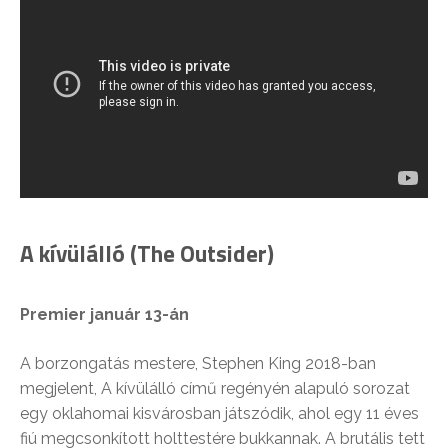
A kívülálló (The Outsider)
Premier január 13-án
A borzongatás mestere, Stephen King 2018-ban
megjelent, A kívülálló című regényén alapuló sorozat
egy oklahomai kisvárosban játszódik, ahol egy 11 éves
fiú megcsonkított holttestére bukkannak. A brutális tett