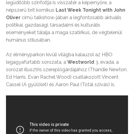
legüdítőbb színfoltja is visszatér a képernyőre, a
népszerű brit komikus
Last Week Tonight with John
Oliver
című talkshow-jában a legfontosabb aktuális
politikai, gazdasági, társadalmi és kulturális
eseményeket tálalja a maga szatirikus, de végtelenül
humánus stílusában.
Az élményparkon kívüli világba kalauzol az HBO
legagyafúrtabb sorozata, a
Westworld
3. évada, a
sorozat illusztris szereplőgárdájához (Thandie Newton,
Ed Harris, Evan Rachel Wood) csatlakozott Vincent
Cassel (A gyűlölet) és Aaron Paul (Totál szívás) is.