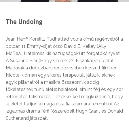
The Undoing
Jean Hanff Korelitz Tudhattad volna című regényéből a
polcán 11 Emmy-díjat őrző David E. Kelley (Ally
McBeal, Hatalmas kis hazugságok) írt forgatókönyvet.
A Susanne Bier (Hogy szeretsz?, Éjszakai szolgálat,
Madarak a dobozban) rendezésében készült filmben
Nicole Kidman egy sikeres terapeutát játszik, akinek
egyik pillanatról a másikra összeomlik addig
tökéletesnek tűnő élete: haláleset, eltűnt férj és egy sor
rettenetes felismerés – ezekkel kell megküzdenie, hogy
új életet tudjon a maga és a fia számára teremteni. Az
izgalmas dráma férfi főszerepeit Hugh Grant és Donald
Sutherland játsszák.