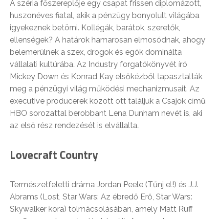
A széria főszereplője egy csapat frissen diplomázott,
huszonéves fiatal, akik a pénzügy bonyolult világába
igyekeznek betörni. Kollégák, barátok, szeretők,
ellenségek? A határok hamarosan elmosódnak, ahogy
belemerülnek a szex, drogok és egók dominálta
vállalati kultúrába. Az Industry forgatókönyvét író
Mickey Down és Konrad Kay elsőkézből tapasztalták
meg a pénzügyi világ működési mechanizmusait. Az
executive producerek között ott találjuk a Csajok című
HBO sorozattal berobbant Lena Dunham nevét is, aki
az első rész rendezését is elvállalta.
Lovecraft Country
Természetfeletti dráma Jordan Peele (Tűnj el!) és J.J.
Abrams (Lost, Star Wars: Az ébredő Erő, Star Wars:
Skywalker kora) tolmácsolásában, amely Matt Ruff