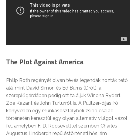
The Plot Against America
Philip Roth regényét olyan tévés legendák hozták tető
alá, mint David Simon és Ed Burns (Drót), a
szereplőgárdában pedig ott találjuk Winona Rydert,
Zoe Kazant és John Turturrót is. A Pulitzer-díjas író
könyvében egy munkásosztálybeli zsidó család
történetén keresztül egy olyan alternatív világot vázol
fel, amelyben F. D. Roosevelttel szemben Charles
Augustus Lindbergh repüléstörténeti hős, ám