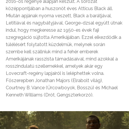
2016-os regénye alapján készült. A sorozat
középpontjában a huszonöt éves Atticus Black áll.
Miután apjának nyoma veszett, Black a barátjával,
Letitiával és nagybátyjával, George-dzsal együtt útnak
indul, hogy megkeresse az 1950-es évek faji
szegregáció sújtotta Amerikájában. Ezzel elkezdődik a
túlélésért folytatott küzdelmük, melynek során
szembe kell szállniuk mind a fehér emberek
Amerikájának rasszista támadásaival, mind azokkal a
rosszindulatú szellemekkel, amelyek akár egy
Lovecraft-regény lapjairól is leléphettek volna.
Főszerepben Jonathan Majors (Elrabolt világ),
Courtney B. Vance (Űrcowboyok, Bosszú) és Michael
Kenneth Williams (Drót, Gengszterkorzó).