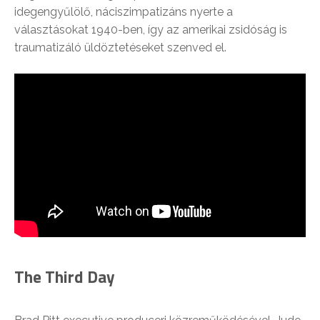
idegengyűlölő, náciszimpatizáns nyerte a
választásokat 1940-ben, így az amerikai zsidóság is
traumatizáló üldöztetéseket szenved el.
The Third Day