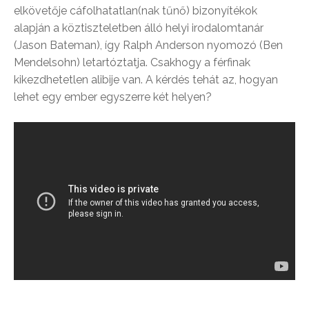
elkövetője cáfolhatatlan(nak tűnő) bizonyítékok
alapján a köztiszteletben álló helyi irodalomtanár
(Jason Bateman), így Ralph Anderson nyomozó (Ben
Mendelsohn) letartóztatja. Csakhogy a férfinak
kikezdhetetlen alibije van. A kérdés tehát az, hogyan
lehet egy ember egyszerre két helyen?