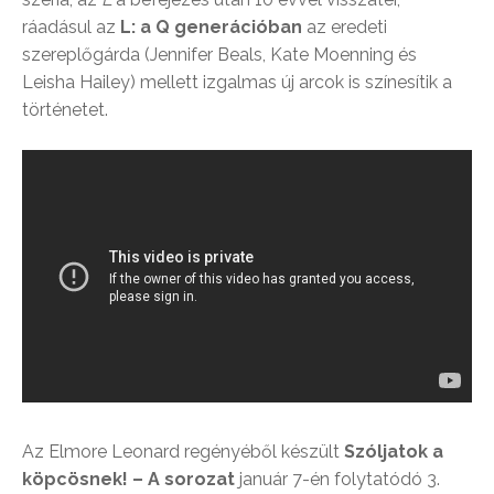
ráadásul az
L: a Q generációban
az eredeti
szereplőgárda (Jennifer Beals, Kate Moenning és
Leisha Hailey) mellett izgalmas új arcok is színesítik a
történetet.
Az Elmore Leonard regényéből készült
Szóljatok a
köpcösnek! – A sorozat
január 7-én folytatódó 3.