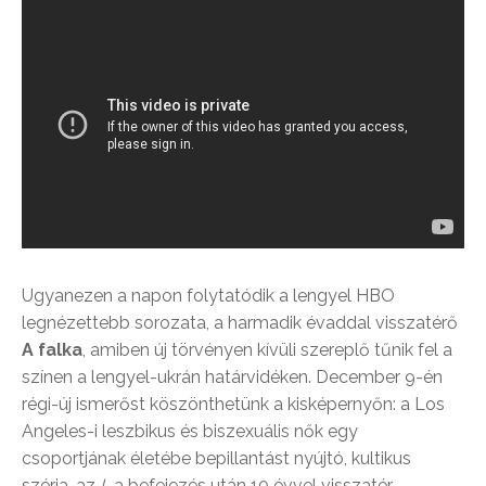
Ugyanezen a napon folytatódik a lengyel HBO
legnézettebb sorozata, a harmadik évaddal visszatérő
A falka
, amiben új törvényen kívüli szereplő tűnik fel a
színen a lengyel-ukrán határvidéken. December 9-én
régi-új ismerőst köszönthetünk a kisképernyőn: a Los
Angeles-i leszbikus és biszexuális nők egy
csoportjának életébe bepillantást nyújtó, kultikus
széria, az
L
a befejezés után 10 évvel visszatér,