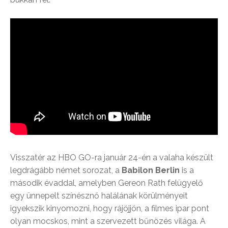
Visszatér az HBO GO-ra január 24-én a valaha készült
legdrágább német sorozat, a
Babilon Berlin
is a
második évaddal, amelyben Gereon Rath felügyelő
egy ünnepelt színésznő halálának körülményeit
igyekszik kinyomozni, hogy rájöjjön, a filmes ipar pont
olyan mocskos, mint a szervezett bűnözés világa. A