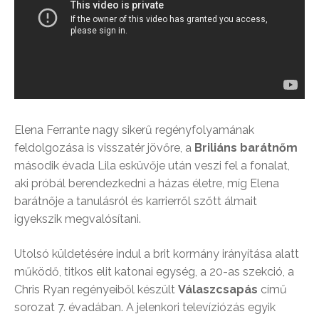
Elena Ferrante nagy sikerű regényfolyamának
feldolgozása is visszatér jövőre, a
Briliáns barátnőm
második évada Lila esküvője után veszi fel a fonalat,
aki próbál berendezkedni a házas életre, míg Elena
barátnője a tanulásról és karrierről szőtt álmait
igyekszik megvalósítani.
Utolsó küldetésére indul a brit kormány irányítása alatt
működő, titkos elit katonai egység, a 20-as szekció, a
Chris Ryan regényeiből készült
Válaszcsapás
című
sorozat 7. évadában. A jelenkori televíziózás egyik