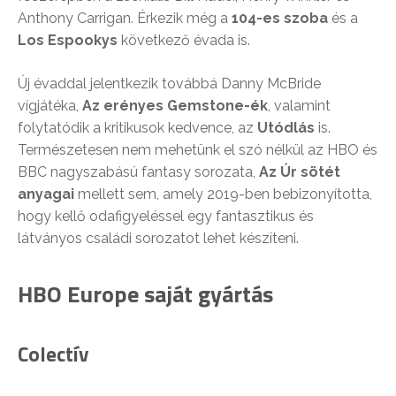
Anthony Carrigan. Érkezik még a
104-es szoba
és a
Los Espookys
következő évada is.
Új évaddal jelentkezik továbbá Danny McBride
vígjátéka,
Az erényes Gemstone-ék
, valamint
folytatódik a kritikusok kedvence, az
Utódlás
is.
Természetesen nem mehetünk el szó nélkül az HBO és
BBC nagyszabású fantasy sorozata,
Az Úr sötét
anyagai
mellett sem, amely 2019-ben bebizonyította,
hogy kellő odafigyeléssel egy fantasztikus és
látványos családi sorozatot lehet készíteni.
HBO Europe saját gyártás
Colectív