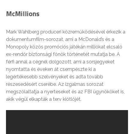
McMillions
Mark Wahlberg produceri közreműködésével érkezik a
dokumentumfilm-sorozat, ami a McDonald’s és a
Monopoly közös promóciós játékán milliókat elcsaló
ex-rendőr biztonsági főnök történetét mutatja be. A
férfi annál a cégnél dolgozott, ami a sorsjegyeket
nyomtatta és éveken át csempészte ki a
legértékesebb szelvényeket és adta tovább
részesedésért cserébe. Az izgalmas sorozat
megszólaltatja a nyerteseket és az FBI ügynököket is,
akik végül elkapták a terv kiötlőjét.