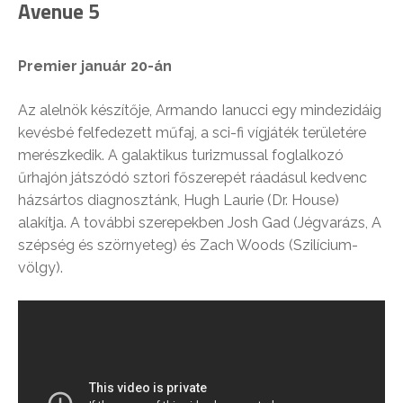
Avenue 5
Premier január 20-án
Az alelnök készítője, Armando Ianucci egy mindezidáig
kevésbé felfedezett műfaj, a sci-fi vígjáték területére
merészkedik. A galaktikus turizmussal foglalkozó
űrhajón játszódó sztori főszerepét ráadásul kedvenc
házsártos diagnosztánk, Hugh Laurie (Dr. House)
alakítja. A további szerepekben Josh Gad (Jégvarázs, A
szépség és szörnyeteg) és Zach Woods (Szilícium-
völgy).