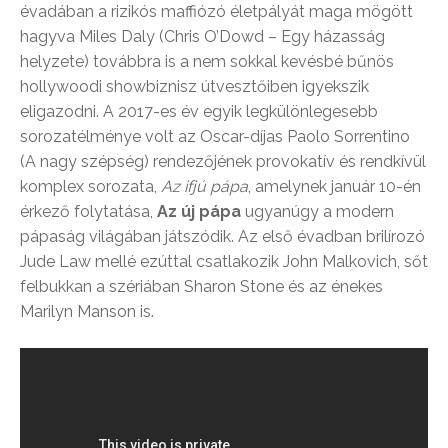
évadában a rizikós maffiózó életpályát maga mögött
hagyva Miles Daly (Chris O’Dowd – Egy házasság
helyzete) továbbra is a nem sokkal kevésbé bűnös
hollywoodi showbiznisz útvesztőiben igyekszik
eligazodni. A 2017-es év egyik legkülönlegesebb
sorozatélménye volt az Oscar-díjas Paolo Sorrentino
(A nagy szépség) rendezőjének provokatív és rendkívül
komplex sorozata,
Az ifjú pápa
, amelynek január 10-én
érkező folytatása,
Az új pápa
ugyanúgy a modern
pápaság világában játszódik. Az első évadban brilírozó
Jude Law mellé ezúttal csatlakozik John Malkovich, sőt
felbukkan a szériában Sharon Stone és az énekes
Marilyn Manson is.