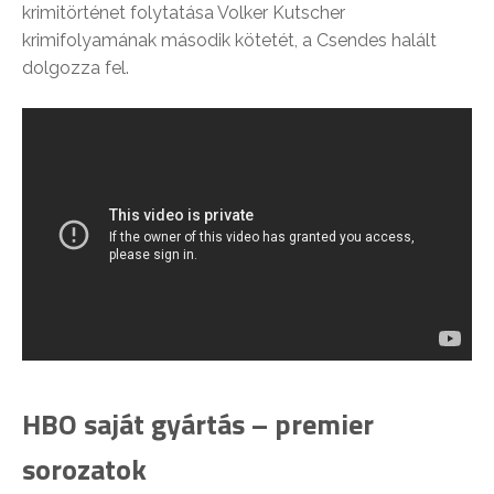
krimitörténet folytatása Volker Kutscher
krimifolyamának második kötetét, a Csendes halált
dolgozza fel.
HBO saját gyártás – premier
sorozatok