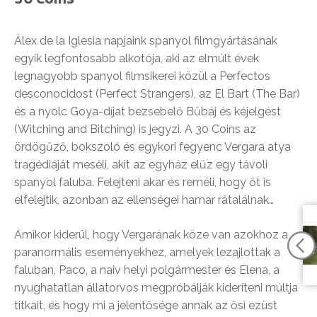
Álex de la Iglesia napjaink spanyol filmgyártásának
egyik legfontosabb alkotója, aki az elmúlt évek
legnagyobb spanyol filmsikerei közül a Perfectos
desconocidost (Perfect Strangers), az El Bart (The Bar)
és a nyolc Goya-díjat bezsebelő Bűbáj és kéjelgést
(Witching and Bitching) is jegyzi. A 30 Coins az
ördögűző, bokszoló és egykori fegyenc Vergara atya
tragédiáját meséli, akit az egyház elűz egy távoli
spanyol faluba. Felejteni akar és reméli, hogy őt is
elfelejtik, azonban az ellenségei hamar rátalálnak…
Amikor kiderül, hogy Vergarának köze van azokhoz a
paranormális eseményekhez, amelyek lezajlottak a
faluban, Paco, a naiv helyi polgármester és Elena, a
nyughatatlan állatorvos megpróbálják kideríteni múltja
titkait, és hogy mi a jelentősége annak az ősi ezüst