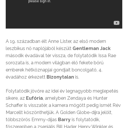
A 19. században élt Anne Lister, az első modern
leszbikus nő naplójából készült
Gentleman Jack
második évadával tér vissza, de folytatódik Issa Rae
sorozata is, a modern világban élő fekete bőrű
emberek hétköznapjai gondjait boncolgató, 4.
évadához érkezett
Bizonytalan
is.
Folytatódik jövőre az idei év legnagyobb meglepetés
sikere, az
Eufória
, amelyben Zendaya és Hunter
Schaffer is visszatér, a kamera mögött pedig ismét Rév
Marcellt köszönthetjük. A Golden Globe-díjra jelölt,
többszörös Emmy-díjas
Barry
is folytatódik,
főszerepben a zseniális Bill Hader, Henry Winkler és