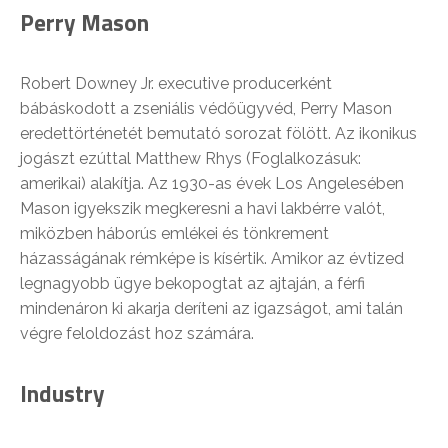
Perry Mason
Robert Downey Jr. executive producerként
bábáskodott a zseniális védőügyvéd, Perry Mason
eredettörténetét bemutató sorozat fölött. Az ikonikus
jogászt ezúttal Matthew Rhys (Foglalkozásuk:
amerikai) alakítja. Az 1930-as évek Los Angelesében
Mason igyekszik megkeresni a havi lakbérre valót,
miközben háborús emlékei és tönkrement
házasságának rémképe is kísértik. Amikor az évtized
legnagyobb ügye bekopogtat az ajtaján, a férfi
mindenáron ki akarja deríteni az igazságot, ami talán
végre feloldozást hoz számára.
Industry