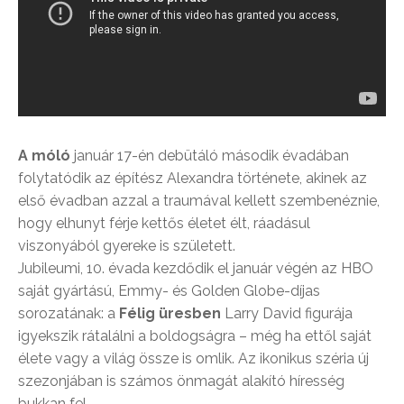
A móló
január 17-én debütáló második évadában
folytatódik az építész Alexandra története, akinek az
első évadban azzal a traumával kellett szembenéznie,
hogy elhunyt férje kettős életet élt, ráadásul
viszonyából gyereke is született.
Jubileumi, 10. évada kezdődik el január végén az HBO
saját gyártású, Emmy- és Golden Globe-díjas
sorozatának: a
Félig üresben
Larry David figurája
igyekszik rátalálni a boldogságra – még ha ettől saját
élete vagy a világ össze is omlik. Az ikonikus széria új
szezonjában is számos önmagát alakító híresség
bukkan fel.