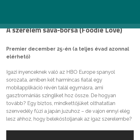
A szerelem sava-borsa (Foodie Love)
Premier december 25-én (a teljes évad azonnal
elérhető)
Igazi ínyenceknek való az HBO Europe spanyol
sorozata, amiben két harmincas fiatal egy
mobilapplikáció révén talál egymásra, ami
gasztromániás szingliket hoz össze. De hogyan
tovább? Egy biztos, mindkettőjüket olthatatlan
szenvedély fűzi a japán juzuhoz – de vajon ennyi elég
lesz ahhoz, hogy belekóstoljanak az igaz szerelembe?