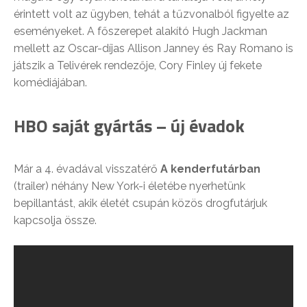
érintett volt az ügyben, tehát a tűzvonalból figyelte az
eseményeket. A főszerepet alakító Hugh Jackman
mellett az Oscar-díjas Allison Janney és Ray Romano is
játszik a Telivérek rendezője, Cory Finley új fekete
komédiájában.
HBO saját gyártás – új évadok
Már a 4. évadával visszatérő
A kenderfutárban
(trailer) néhány New York-i életébe nyerhetünk
bepillantást, akik életét csupán közös drogfutárjuk
kapcsolja össze.