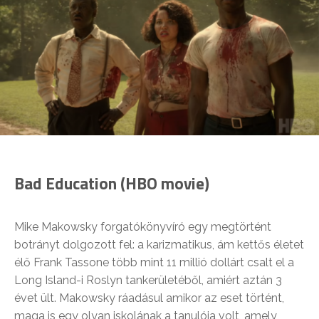
Bad Education (HBO movie)
Mike Makowsky forgatókönyvíró egy megtörtént
botrányt dolgozott fel: a karizmatikus, ám kettős életet
élő Frank Tassone több mint 11 millió dollárt csalt el a
Long Island-i Roslyn tankerületéből, amiért aztán 3
évet ült. Makowsky ráadásul amikor az eset történt,
maga is egy olyan iskolának a tanulója volt, amely