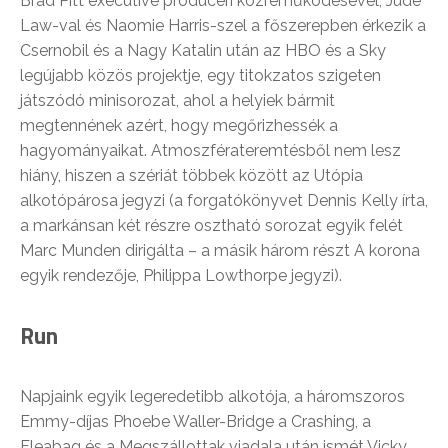
Brad Pitt executive produceri közreműködésével, Jude
Law-val és Naomie Harris-szel a főszerepben érkezik a
Csernobil és a Nagy Katalin után az HBO és a Sky
legújabb közös projektje, egy titokzatos szigeten
játszódó minisorozat, ahol a helyiek bármit
megtennének azért, hogy megőrizhessék a
hagyományaikat. Atmoszférateremtésből nem lesz
hiány, hiszen a szériát többek között az Utópia
alkotópárosa jegyzi (a forgatókönyvet Dennis Kelly írta,
a markánsan két részre osztható sorozat egyik felét
Marc Munden dirigálta – a másik három részt A korona
egyik rendezője, Philippa Lowthorpe jegyzi).
Run
Napjaink egyik legeredetibb alkotója, a háromszoros
Emmy-díjas Phoebe Waller-Bridge a Crashing, a
Fleabag és a Megszállottak viadala után ismét Vicky