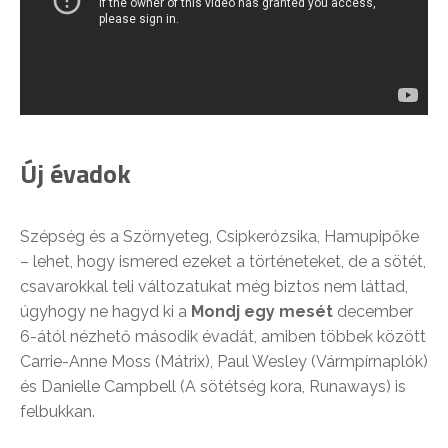
Új évadok
Szépség és a Szörnyeteg, Csipkerózsika, Hamupipőke
– lehet, hogy ismered ezeket a történeteket, de a sötét,
csavarokkal teli változatukat még biztos nem láttad,
úgyhogy ne hagyd ki a
Mondj egy mesét
december
6-ától nézhető második évadát, amiben többek között
Carrie-Anne Moss (Mátrix), Paul Wesley (Vármpírnaplók)
és Danielle Campbell (A sötétség kora, Runaways) is
felbukkan.