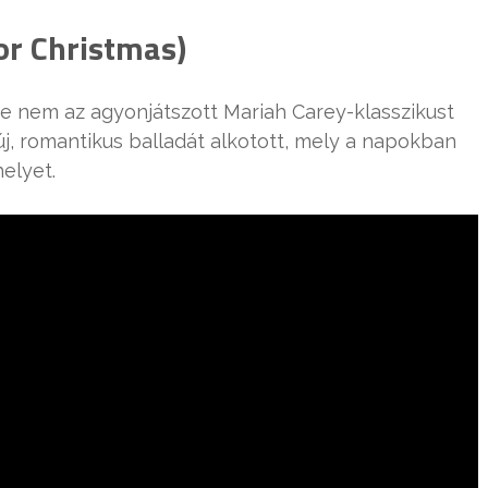
or Christmas)
re nem az agyonjátszott Mariah Carey-klasszikust
j, romantikus balladát alkotott, mely a napokban
elyet.