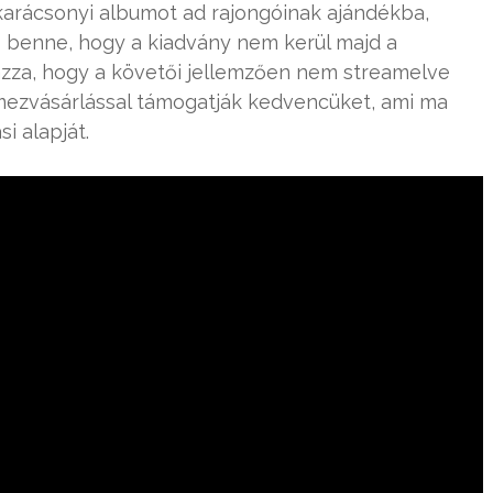
karácsonyi albumot ad rajongóinak ajándékba,
os benne, hogy a kiadvány nem kerül majd a
rázza, hogy a követői jellemzően nem streamelve
lemezvásárlással támogatják kedvencüket, ami ma
i alapját.