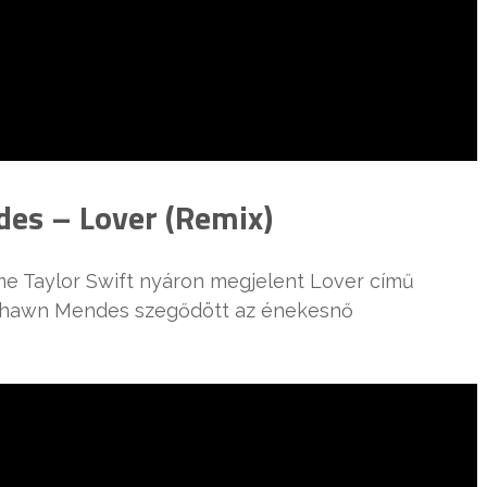
es – Lover (Remix)
me Taylor Swift nyáron megjelent Lover című
 Shawn Mendes szegődött az énekesnő