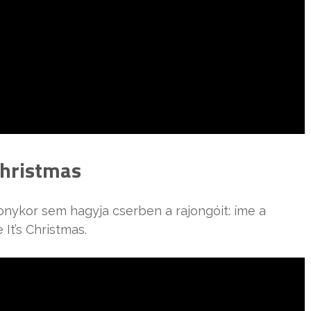
Christmas
onykor sem hagyja cserben a rajongóit: íme a
It’s Christmas.