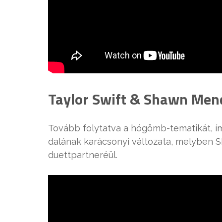
Taylor Swift & Shawn Mend
Tovább folytatva a hógömb-tematikát, í
dalának karácsonyi változata, melyben
duettpartneréül.