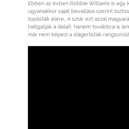
Ebben az évben Robbie Williams is egy 
ugyanakkor saját bevallása szerint bizt
toplisták élére… A sztár ezt azzal magya
hallgatják a dalait, hanem továbbra is 
már nem képezi a slágerlisták rangsorolás