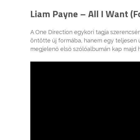
Liam Payne – All I Want (F
A One Direction egykori tagja szerencsé
öntötte új formába, hanem egy teljesen ú
megjelenő első szólóalbumán kap majd h