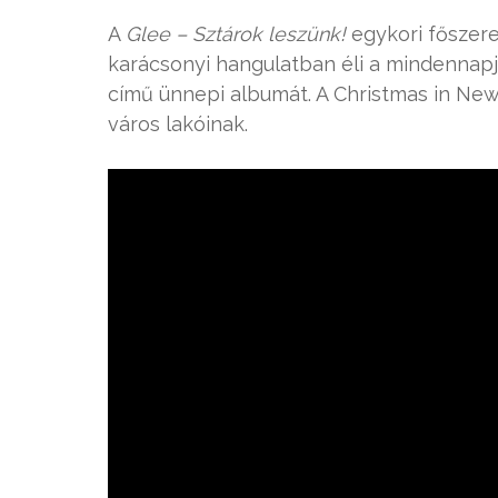
A
Glee – Sztárok leszünk!
egykori főszere
karácsonyi hangulatban éli a mindennapja
című ünnepi albumát. A Christmas in Ne
város lakóinak.