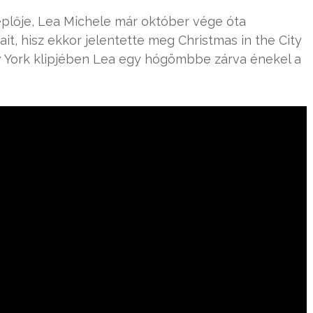
plője, Lea Michele már október vége óta
it, hisz ekkor jelentette meg Christmas in the City
w York klipjében Lea egy hógömbbe zárva énekel a