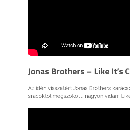
Jonas Brothers – Like It’s 
Az idén visszatért Jonas Brothers karács
srácoktól megszokott, nagyon vidám Like 