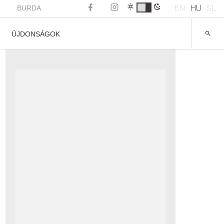
EN
HU
SL
BURDA
ÚJDONSÁGOK