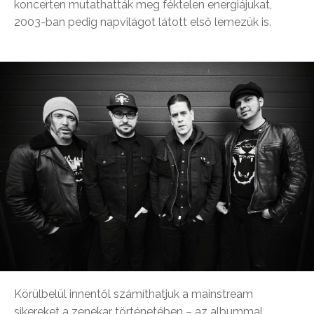
koncerten mutathatták meg féktelen energiájukat,
2003-ban pedig napvilágot látott első lemezük is.
Körülbelül innentől számíthatjuk a mainstream
sikereket a zenekar történetében – az albummal