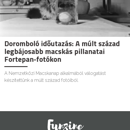
Doromboló időutazás: A múlt század
legbájosabb macskás pillanatai
Fortepan-fotókon
A Nemzetközi Macskanap alkalmából válogatást
készítettünk a múlt század fotóiból.