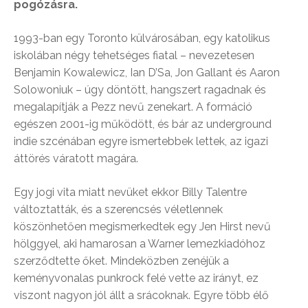
pogózásra.
1993-ban egy Toronto külvárosában, egy katolikus
iskolában négy tehetséges fiatal – nevezetesen
Benjamin Kowalewicz, Ian D’Sa, Jon Gallant és Aaron
Solowoniuk – úgy döntött, hangszert ragadnak és
megalapítják a Pezz nevű zenekart. A formáció
egészen 2001-ig működött, és bár az underground
indie szcénában egyre ismertebbek lettek, az igazi
áttörés váratott magára.
Egy jogi vita miatt nevüket ekkor Billy Talentre
változtatták, és a szerencsés véletlennek
köszönhetően megismerkedtek egy Jen Hirst nevű
hölggyel, aki hamarosan a Warner lemezkiadóhoz
szerződtette őket. Mindeközben zenéjük a
keményvonalas punkrock felé vette az irányt, ez
viszont nagyon jól állt a srácoknak. Egyre több élő