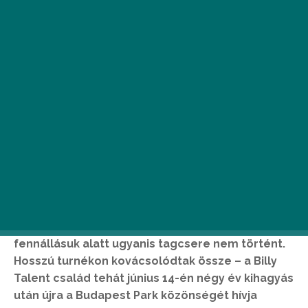
Kanada legnépszerűbb punkrock zenekara több
mint 25 éve szállítja konstans a zúzós slágereket.
A titok nyitja pedig valahol pont az
állandóságban rejlik – a negyedévszázados
fennállásuk alatt ugyanis tagcsere nem történt.
Hosszú turnékon kovácsolódtak össze – a
Billy
Talent család tehát június 14-én négy év kihagyás
után újra a Budapest Park közönségét hívja