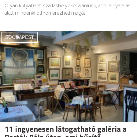
Olyan kutyabarát szálláshelyeket ajánlunk, ahol a nyaralás
alatt mindenki otthon érezheti magát.
GOODAPEST
11 ingyenesen látogatható galéria a