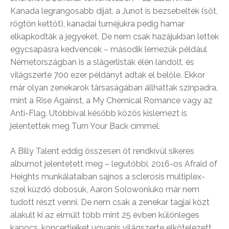
Kanada legrangosabb díját, a Junot is bezsebelték (sőt,
rögtön kettőt), kanadai turnéjukra pedig hamar
elkapkodták a jegyeket. De nem csak hazájukban lettek
egycsapásra kedvencek – második lemezük például
Németországban is a slágerlisták élén landolt, és
világszerte 700 ezer példányt adtak el belőle. Ekkor
már olyan zenekarok társaságában állhattak színpadra,
mint a Rise Against, a My Chemical Romance vagy az
Anti-Flag. Utóbbival később közös kislemezt is
jelentettek meg Turn Your Back címmel.
A Billy Talent eddig összesen öt rendkívül sikeres
albumot jelentetett meg – legutóbbi, 2016-os Afraid of
Heights munkálataiban sajnos a sclerosis multiplex-
szel küzdő dobosuk, Aaron Solowoniuko már nem
tudott részt venni. De nem csak a zenekar tagjai közt
alakult ki az elmúlt több mint 25 évben különleges
kapocs, koncertjeiket ugyanis világszerte elkötelezett