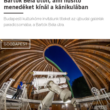
Bartók Béla úton, ami hűsítő
menedéket kínál a kánikulában
Budapesti kultúrkörre invitálunk titeket az újbudai galériák
paradicsomába, a Bartók Béla útra.
GOODAPEST