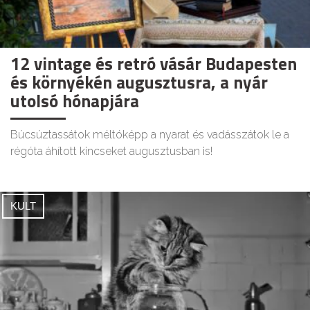
12 vintage és retró vásár Budapesten
és környékén augusztusra, a nyár
utolsó hónapjára
Búcsúztassátok méltóképp a nyarat és vadásszátok le a
régóta áhított kincseket augusztusban is!
KULT