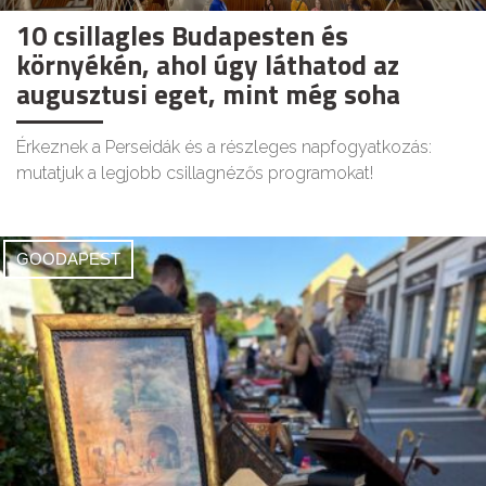
10 csillagles Budapesten és
környékén, ahol úgy láthatod az
augusztusi eget, mint még soha
Érkeznek a Perseidák és a részleges napfogyatkozás:
mutatjuk a legjobb csillagnézős programokat!
GOODAPEST