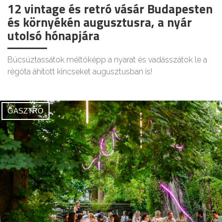
12 vintage és retró vásár Budapesten
és környékén augusztusra, a nyár
utolsó hónapjára
Búcsúztassátok méltóképp a nyarat és vadásszátok le a
régóta áhított kincseket augusztusban is!
GASZTRO