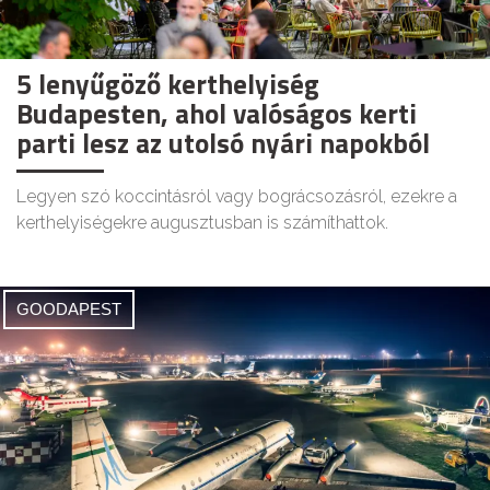
5 lenyűgöző kerthelyiség
Budapesten, ahol valóságos kerti
parti lesz az utolsó nyári napokból
Legyen szó koccintásról vagy bográcsozásról, ezekre a
kerthelyiségekre augusztusban is számíthattok.
GOODAPEST