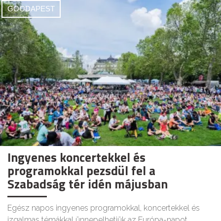
GOODAPEST
Ingyenes koncertekkel és
programokkal pezsdül fel a
Szabadság tér idén májusban
Egész napos ingyenes programokkal, koncertekkel és
izgalmas témákkal ünnepelhetjük az Európa-napot.