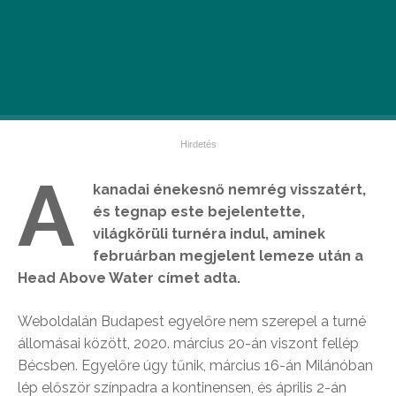
A
kanadai énekesnő nemrég visszatért,
és tegnap este bejelentette,
világkörüli turnéra indul, aminek
februárban megjelent lemeze után a
Head Above Water címet adta.
Weboldalán Budapest egyelőre nem szerepel a turné
állomásai között, 2020. március 20-án viszont fellép
Bécsben. Egyelőre úgy tűnik, március 16-án Milánóban
lép először színpadra a kontinensen, és április 2-án