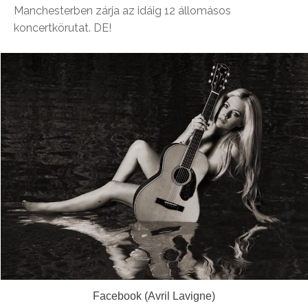
Manchesterben zárja az idáig 12 állomásos
koncertkörutat. DE!
Facebook (Avril Lavigne)