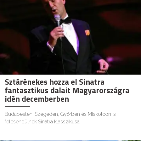
Sztárénekes hozza el Sinatra
fantasztikus dalait Magyarországra
idén decemberben
Budapesten, Szegeden, Győrben és Miskolcon is
felcsendülnek Sinatra klasszikusai.