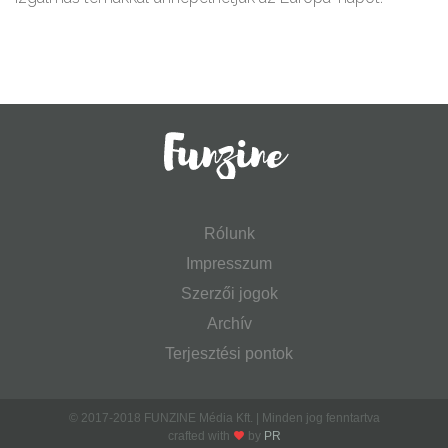
Rólunk
Impresszum
Szerzői jogok
Archív
Terjesztési pontok
© 2017-2018 FUNZINE Média Kft. | Minden jog fenntartva
crafted with
by
PR