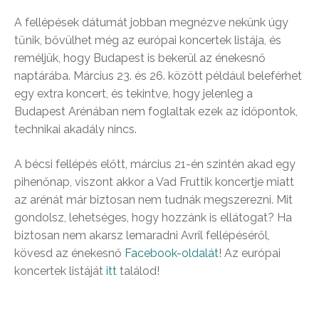
A fellépések dátumát jobban megnézve nekünk úgy
tűnik, bővülhet még az európai koncertek listája, és
reméljük, hogy Budapest is bekerül az énekesnő
naptárába. Március 23. és 26. között például beleférhet
egy extra koncert, és tekintve, hogy jelenleg a
Budapest Arénában nem foglaltak ezek az időpontok,
technikai akadály nincs.
A bécsi fellépés előtt, március 21-én szintén akad egy
pihenőnap, viszont akkor a Vad Fruttik koncertje miatt
az arénát már biztosan nem tudnák megszerezni. Mit
gondolsz, lehetséges, hogy hozzánk is ellátogat? Ha
biztosan nem akarsz lemaradni Avril fellépéséről,
kövesd az énekesnő
Facebook-oldalát
! Az európai
koncertek listáját
itt
találod!