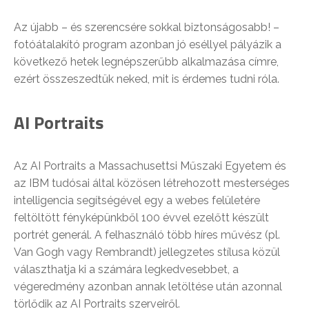
Az újabb – és szerencsére sokkal biztonságosabb! –
fotóátalakító program azonban jó eséllyel pályázik a
következő hetek legnépszerűbb alkalmazása címre,
ezért összeszedtük neked, mit is érdemes tudni róla.
AI Portraits
Az AI Portraits a Massachusettsi Műszaki Egyetem és
az IBM tudósai által közösen létrehozott mesterséges
intelligencia segítségével egy a webes felületére
feltöltött fényképünkből 100 évvel ezelőtt készült
portrét generál. A felhasználó több híres művész (pl.
Van Gogh vagy Rembrandt) jellegzetes stílusa közül
választhatja ki a számára legkedvesebbet, a
végeredmény azonban annak letöltése után azonnal
törlődik az AI Portraits szerveiről.