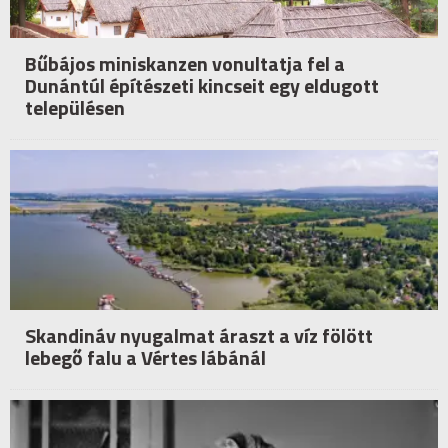
Bűbájos miniskanzen vonultatja fel a
Dunántúl építészeti kincseit egy eldugott
településen
Skandináv nyugalmat áraszt a víz fölött
lebegő falu a Vértes lábánál