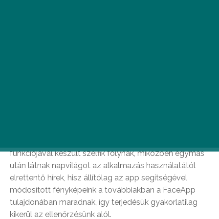
Az AI Portraits segítségével megtudhatod, hogy
néznél ki egy híres festő műalkotásaként.
Az elmúlt hetekben a csapból is a FaceApp öregítő
funkciójával készült szelfik folynak, miközben egymás
után látnak napvilágot az alkalmazás használatától
elrettentő hírek, hisz állítólag az app segítségével
módosított fényképeink a továbbiakban a FaceApp
tulajdonában maradnak, így terjedésük gyakorlatilag
kikerül az ellenőrzésünk alól.