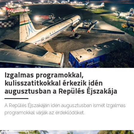
Izgalmas programokkal,
kulisszatitkokkal érkezik idén
augusztusban a Repülés Éjszakája
A Repülés Éjszakáján idén augusztusban ismét izgalmas
programokkal várják az érdeklődőket.