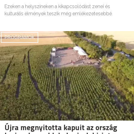
Ezeken a helyszíneken a kikapcsolódást zenei és
kulturális élmények teszik még emlékezetesebbé.
PROGRAMOK
Újra megnyitotta kapuit az ország