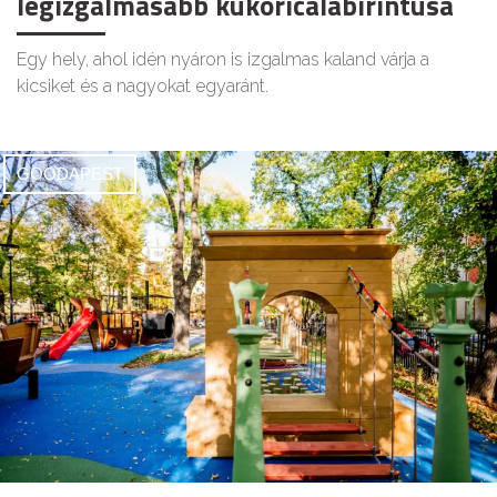
legizgalmasabb kukoricalabirintusa
Egy hely, ahol idén nyáron is izgalmas kaland várja a
kicsiket és a nagyokat egyaránt.
GOODAPEST