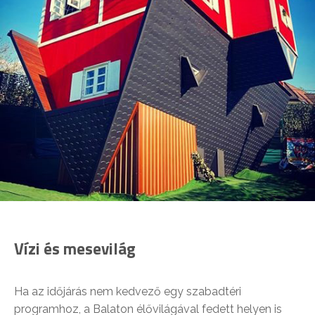
Vízi és mesevilág
Ha az időjárás nem kedvező egy szabadtéri
programhoz, a Balaton élővilágával fedett helyen is