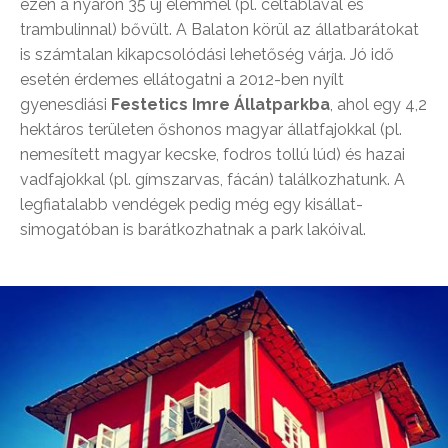
ezen a nyáron 35 új elemmel (pl. céltáblával és
trambulinnal) bővült. A Balaton körül az állatbarátokat
is számtalan kikapcsolódási lehetőség várja. Jó idő
esetén érdemes ellátogatni a 2012-ben nyílt
gyenesdiási
Festetics Imre Állatparkba
, ahol egy 4,2
hektáros területen őshonos magyar állatfajokkal (pl.
nemesített magyar kecske, fodros tollú lúd) és hazai
vadfajokkal (pl. gímszarvas, fácán) találkozhatunk. A
legfiatalabb vendégek pedig még egy kisállat-
simogatóban is barátkozhatnak a park lakóival.