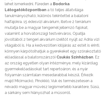
lehet ismerkedni. Füreden a
Bodorka
Látogatóközpontban
a tó teljes állatvilága
tanulmányozható, különös tekintettel a balatoni
halfajokra. 15 édesvízi akvárium, illetve 2 terrárium
mutatja be a magyar tengernél jellemző fajokat,
valamint a horvátországi testvérváros, Opatija
jóvoltából 2 tengeri akvárium ízelítőt nyújt az Adria vízi
világából is. Ha a kedvezőtlen időjárás az estét is érinti,
könnyen kárpótolhatjuk a gyerekeket egy szórakoztató
előadással a balatonszárszói
Csukás Színházban
. Ez
az ország egyetlen olyan intézménye, mely kizárólag
gyermekelőadásokat tart repertoáron, és a nyár
folyamán számtalan mesedarabbal készül. Érkezik
majd Micimackó, Pinokkió, Vuk és természetesen a
névadó magyar művész legismertebb karaktere, Süsü,
a sárkány sem hiányozhat a műsorról.