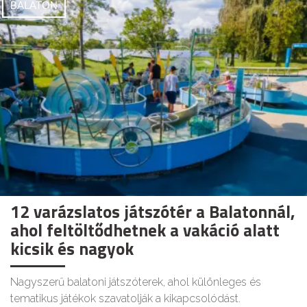
BALATON
12 varázslatos játszótér a Balatonnál,
ahol feltöltődhetnek a vakáció alatt
kicsik és nagyok
Nagyszerű balatoni játszóterek, ahol különleges és
tematikus játékok szavatolják a kikapcsolódást.