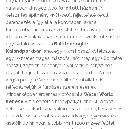
egy látogatás a Siófok és Balatonszéplak-felső
határában elhelyezkedő
fordított házban
. A
kétszintes építmény kívül-belül fejjel lefelé került
berendezésre, így akár a konyhában, akár a
fürdőszobában járunk, szédületes élményben lehet
részünk. Ha aktív kikapcsolódásra vágyunk, töltsünk el
egy tartalmas napot a
Balatonboglár
Kalandparkban
, ahol egy 4 km hosszú kötélpálya,
egy 10 méter magas mászófal, sőt még egy 580 méter
hosszú, zajtalan bobpálya is vár ránk. A helyszínen
elsajátíthatjuk, továbbá az íjászat alapjait is. A nap
végén pedig a Várdombon álló Gömbkilátót is
felfedezhetjük. A fürdőzés szerelmeseinek
mindenképpen érdemes kipróbálni a
Water World
Kenese
vízre épített élményparkját, ahol különböző
nehézségű akadálypályákon, mászókákon, hintákon és
csúszdákon játszhatnak a kalandvágyó gyerekek és
kísérőik. Jó hír, hogy a több, mint 1200 m2-es felület