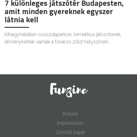
7 különleges játszótér Budapesten,
amit minden gyereknek egyszer
látnia kell
Kihagyhatatlan csúszdaparkok, tematikus játszóterek,
élménykertek várnak a főváros zöld helyszínein.
Rólunk
Impresszum
Szerzői jogok