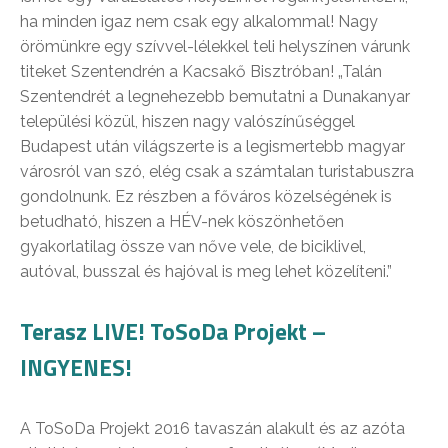
ha minden igaz nem csak egy alkalommal! Nagy
örömünkre egy szívvel-lélekkel teli helyszínen várunk
titeket Szentendrén a Kacsakő Bisztróban! „Talán
Szentendrét a legnehezebb bemutatni a Dunakanyar
települési közül, hiszen nagy valószínűséggel
Budapest után világszerte is a legismertebb magyar
városról van szó, elég csak a számtalan turistabuszra
gondolnunk. Ez részben a főváros közelségének is
betudható, hiszen a HÉV-nek köszönhetően
gyakorlatilag össze van nőve vele, de biciklivel,
autóval, busszal és hajóval is meg lehet közelíteni.”
Terasz LIVE! ToSoDa Projekt –
INGYENES!
A ToSoDa Projekt 2016 tavaszán alakult és az azóta