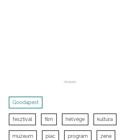
Goodapest
fesztivál
film
hétvége
kultúra
múzeum
piac
program
zene