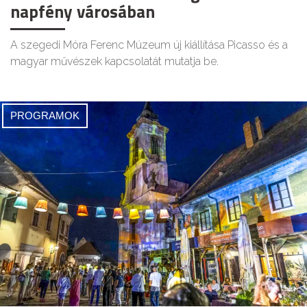
napfény városában
A szegedi Móra Ferenc Múzeum új kiállítása Picasso és a
magyar művészek kapcsolatát mutatja be.
PROGRAMOK