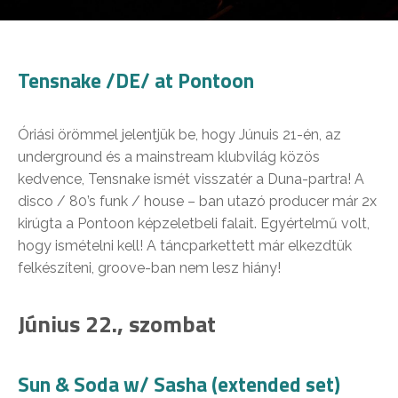
Tensnake /DE/ at Pontoon
Óriási örömmel jelentjük be, hogy Júnuis 21-én, az
underground és a mainstream klubvilág közös
kedvence, Tensnake ismét visszatér a Duna-partra! A
disco / 80’s funk / house – ban utazó producer már 2x
kirúgta a Pontoon képzeletbeli falait. Egyértelmű volt,
hogy ismételni kell! A táncparkettett már elkezdtük
felkészíteni, groove-ban nem lesz hiány!
Június 22., szombat
Sun & Soda w/ Sasha (extended set)