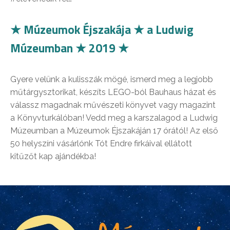
★ Múzeumok Éjszakája ★ a Ludwig
Múzeumban ★ 2019 ★
Gyere velünk a kulisszák mögé, ismerd meg a legjobb
műtárgysztorikat, készíts LEGO-ból Bauhaus házat és
válassz magadnak művészeti könyvet vagy magazint
a Könyvturkálóban! Vedd meg a karszalagod a Ludwig
Múzeumban a Múzeumok Éjszakáján 17 órától! Az első
50 helyszíni vásárlónk Tót Endre firkáival ellátott
kitűzőt kap ajándékba!