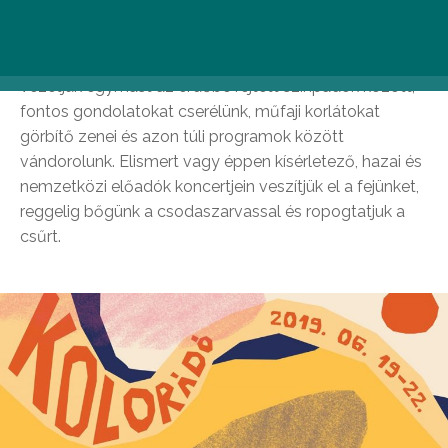
Negyedik alkalommal hozzuk létre közösen veletek
Kolorádó elvarázsolt világát a város határában, a budai
hegyek gondos ölelésében. Titkos ösvényeken
vezetjük egymást az erdőbe rejtett színpadok között,
fontos gondolatokat cserélünk, műfaji korlátokat
görbítő zenei és azon túli programok között
vándorolunk. Elismert vagy éppen kísérletező, hazai és
nemzetközi előadók koncertjein veszítjük el a fejünket,
reggelig bőgünk a csodaszarvassal és ropogtatjuk a
csűrt.