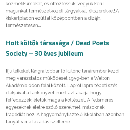
kozmetikumokat, és öltöztessük, vegyük körül
magunkat természetközeli tárgyakkal, ékszerekkel!.A
kiskertpiacon ezúttal középpontban a dizájn,
természetesen….
Holt költők társasága / Dead Poets
Society – 30 éves jubileum
Ifjú lelkeket lángra lobbantó különc tanárember kezdi
meg varázslatos működését 1959-ben a Welton
Akadémia ódon falai között. Lapról lapra tépeti szét
diákjaival a tankönyvet, mert azt akarja, hogy
felfedezzék: életük maga a költészet. A felismerés
egyeseknek életre szóló szerelmet, másoknak
tragédiát hoz. A hagyománytisztelő iskolában azonban
tanyát ver a lázadás szelleme.