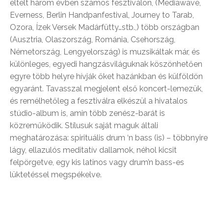
eltelt három évben számos fesztiválon, (Mediawave,
Everness, Berlin Handpanfestival, Journey to Tarab,
Ozora, Ízek Versek Madárfütty…stb.,) több országban
(Ausztria, Olaszország, Románia, Csehország,
Németország, Lengyelország) is muzsikáltak már, és
különleges, egyedi hangzásviláguknak köszönhetően
egyre több helyre hívják őket hazánkban és külföldön
egyaránt. Tavasszal megjelent első koncert-lemezük,
és remélhetőleg a fesztiválra elkészül a hivatalos
stúdio-album is, amin több zenész-barát is
közreműködik. Stílusuk saját maguk általi
meghatározása: spirituális drum ‘n bass (is) – többnyire
lágy, ellazulós meditatív dallamok, néhol kicsit
felpörgetve, egy kis latinos vagy drum’n bass-es
lüktetéssel megspékelve.