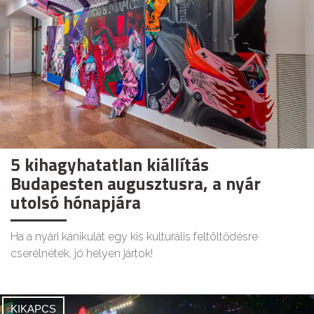
5 kihagyhatatlan kiállítás
Budapesten augusztusra, a nyár
utolsó hónapjára
Ha a nyári kánikulát egy kis kulturális feltöltődésre
cserélnétek, jó helyen jártok!
KIKAPCS