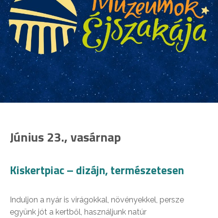
Június 23., vasárnap
Kiskertpiac – dizájn, természetesen
Induljon a nyár is virágokkal, növényekkel, persze
együnk jót a kertből, használjunk natúr