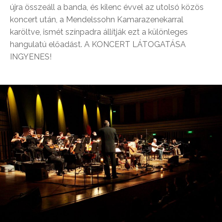
újra összeáll a banda, és kilenc évvel az utolsó közös
koncert után, a Mendelssohn Kamarazenekarral
karöltve, ismét színpadra állítják ezt a különleges
hangulatú előadást. A KONCERT LÁTOGATÁSA
INGYENES!