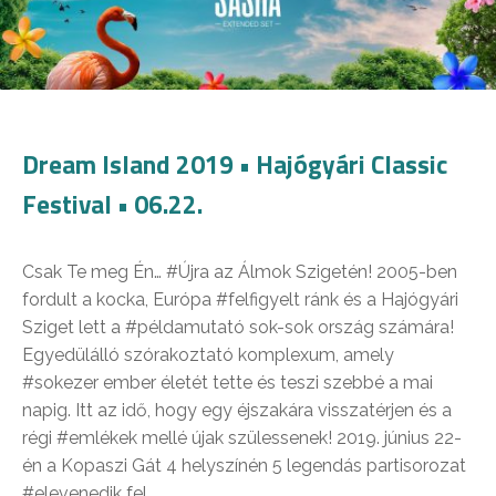
Dream Island 2019 • Hajógyári Classic
Festival • 06.22.
Csak Te meg Én… #Újra az Álmok Szigetén! 2005-ben
fordult a kocka, Európa #felfigyelt ránk és a Hajógyári
Sziget lett a #példamutató sok-sok ország számára!
Egyedülálló szórakoztató komplexum, amely
#sokezer ember életét tette és teszi szebbé a mai
napig. Itt az idő, hogy egy éjszakára visszatérjen és a
régi #emlékek mellé újak szülessenek! 2019. június 22-
én a Kopaszi Gát 4 helyszínén 5 legendás partisorozat
#elevenedik fel…