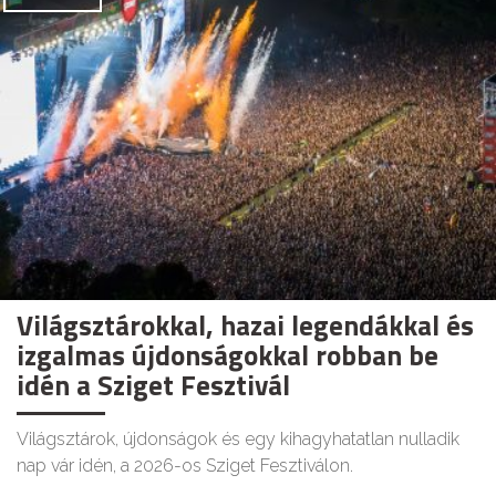
Világsztárokkal, hazai legendákkal és
izgalmas újdonságokkal robban be
idén a Sziget Fesztivál
Világsztárok, újdonságok és egy kihagyhatatlan nulladik
nap vár idén, a 2026-os Sziget Fesztiválon.