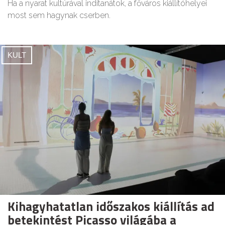
Ha a nyarat kultúrával indítanátok, a főváros kiállítóhelyei
most sem hagynak cserben.
KULT
Kihagyhatatlan időszakos kiállítás ad
betekintést Picasso világába a