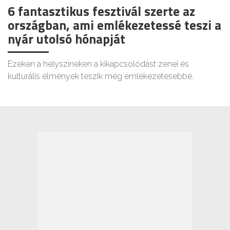
6 fantasztikus fesztivál szerte az
országban, ami emlékezetessé teszi a
nyár utolsó hónapját
Ezeken a helyszíneken a kikapcsolódást zenei és
kulturális élmények teszik még emlékezetesebbé.