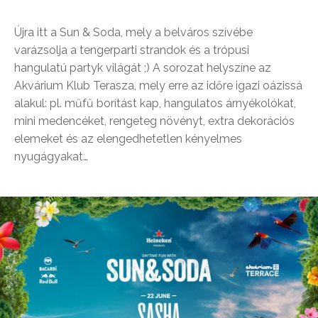
Újra itt a Sun & Soda, mely a belváros szívébe
varázsolja a tengerparti strandok és a trópusi
hangulatú partyk világát ;) A sorozat helyszíne az
Akvárium Klub Terasza, mely erre az időre igazi oázissá
alakul: pl. műfű borítást kap, hangulatos árnyékolókat,
mini medencéket, rengeteg növényt, extra dekorációs
elemeket és az elengedhetetlen kényelmes
nyugágyakat…