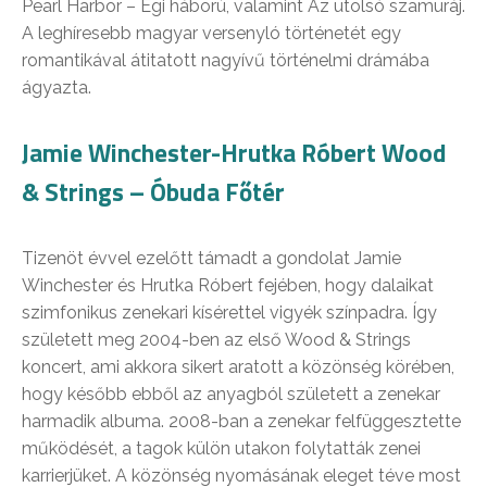
Pearl Harbor – Égi háború, valamint Az utolsó szamuráj.
A leghíresebb magyar versenyló történetét egy
romantikával átitatott nagyívű történelmi drámába
ágyazta.
Jamie Winchester-Hrutka Róbert Wood
& Strings – Óbuda Főtér
Tizenöt évvel ezelőtt támadt a gondolat Jamie
Winchester és Hrutka Róbert fejében, hogy dalaikat
szimfonikus zenekari kísérettel vigyék színpadra. Így
született meg 2004-ben az első Wood & Strings
koncert, ami akkora sikert aratott a közönség körében,
hogy később ebből az anyagból született a zenekar
harmadik albuma. 2008-ban a zenekar felfüggesztette
működését, a tagok külön utakon folytatták zenei
karrierjüket. A közönség nyomásának eleget téve most