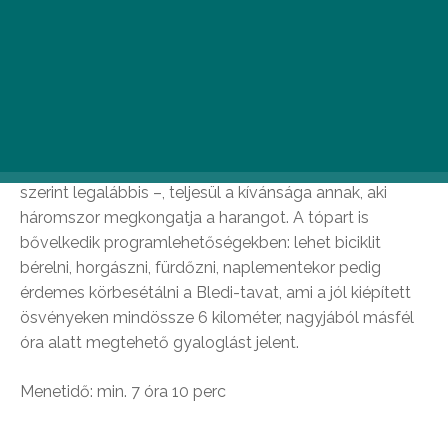
Szlovénia legnépszerűbb üdülőhelyére látogatva
megelevenedik előttünk a képeslapokról jól ismert
panoráma: az égszínkék vizű tó, közepén egy aprócska
szigettel, melyen egy templom magasodik. Az ország
egyetlen szigete csónakokkal közelíthető meg, a
Nagyboldogasszony-templomban pedig – a legenda
szerint legalábbis –, teljesül a kívánsága annak, aki
háromszor megkongatja a harangot. A tópart is
bővelkedik programlehetőségekben: lehet biciklit
bérelni, horgászni, fürdőzni, naplementekor pedig
érdemes körbesétálni a Bledi-tavat, ami a jól kiépített
ösvényeken mindössze 6 kilométer, nagyjából másfél
óra alatt megtehető gyaloglást jelent.
Menetidő: min. 7 óra 10 perc