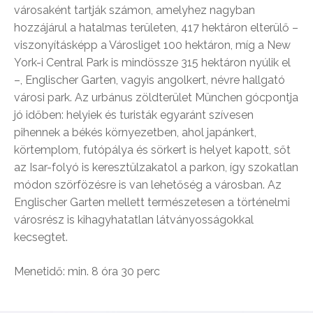
városaként tartják számon, amelyhez nagyban
hozzájárul a hatalmas területen, 417 hektáron elterülő –
viszonyításképp a Városliget 100 hektáron, míg a New
York-i Central Park is mindössze 315 hektáron nyúlik el
–, Englischer Garten, vagyis angolkert, névre hallgató
városi park. Az urbánus zöldterület München gócpontja
jó időben: helyiek és turisták egyaránt szívesen
pihennek a békés környezetben, ahol japánkert,
körtemplom, futópálya és sörkert is helyet kapott, sőt
az Isar-folyó is keresztülzakatol a parkon, így szokatlan
módon szörfözésre is van lehetőség a városban. Az
Englischer Garten mellett természetesen a történelmi
városrész is kihagyhatatlan látványosságokkal
kecsegtet.
Menetidő: min. 8 óra 30 perc