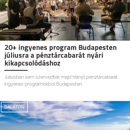
20+ ingyenes program Budapesten
júliusra a pénztárcabarát nyári
kikapcsolódáshoz
Júliusban sem szenvedtek majd hiányt pénztárcabarát,
ingyenes programokból Budapesten.
BALATON