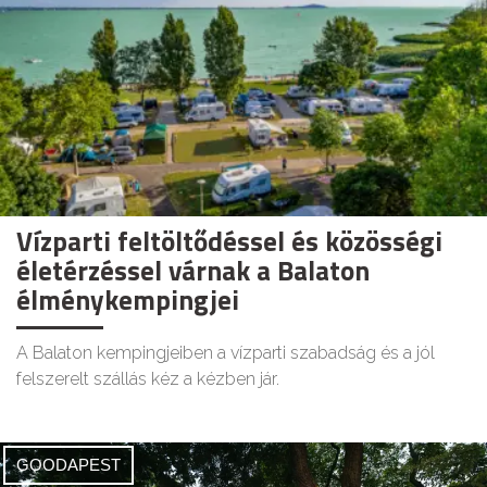
Vízparti feltöltődéssel és közösségi
életérzéssel várnak a Balaton
élménykempingjei
A Balaton kempingjeiben a vízparti szabadság és a jól
felszerelt szállás kéz a kézben jár.
GOODAPEST