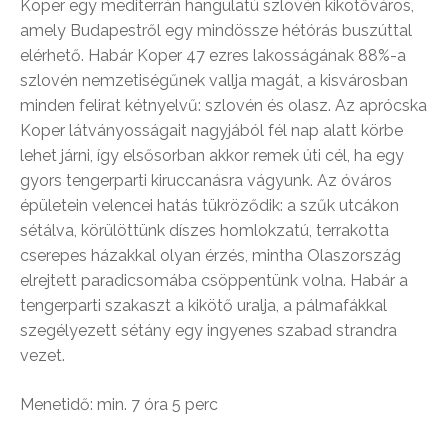
Koper egy mediterrán hangulatú szlovén kikötőváros,
amely Budapestről egy mindössze hétórás buszúttal
elérhető. Habár Koper 47 ezres lakosságának 88%-a
szlovén nemzetiségűnek vallja magát, a kisvárosban
minden felirat kétnyelvű: szlovén és olasz. Az aprócska
Koper látványosságait nagyjából fél nap alatt körbe
lehet járni, így elsősorban akkor remek úti cél, ha egy
gyors tengerparti kiruccanásra vágyunk. Az óváros
épületein velencei hatás tükröződik: a szűk utcákon
sétálva, körülöttünk díszes homlokzatú, terrakotta
cserepes házakkal olyan érzés, mintha Olaszország
elrejtett paradicsomába csöppentünk volna. Habár a
tengerparti szakaszt a kikötő uralja, a pálmafákkal
szegélyezett sétány egy ingyenes szabad strandra
vezet.
Menetidő: min. 7 óra 5 perc