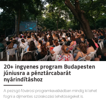
20+ ingyenes program Budapesten
júniusra a pénztárcabarát
nyárindításhoz
A pezsgő fővárosi programkavalkádban mindig ki lehet
fogni a díjmentes szórakozási lehetőségeket is.