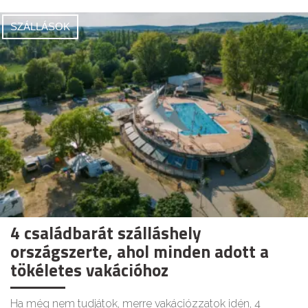
SZÁLLÁSOK
4 családbarát szálláshely
országszerte, ahol minden adott a
tökéletes vakációhoz
Ha még nem tudjátok, merre vakációzzatok idén, 4