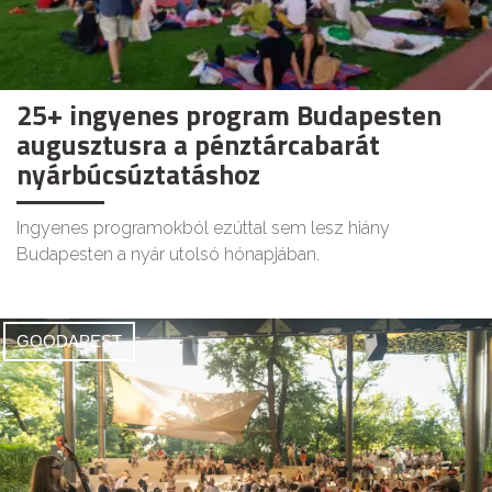
25+ ingyenes program Budapesten
augusztusra a pénztárcabarát
nyárbúcsúztatáshoz
Ingyenes programokból ezúttal sem lesz hiány
Budapesten a nyár utolsó hónapjában.
GOODAPEST