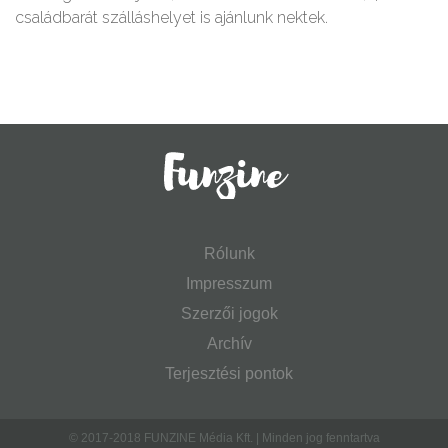
családbarát szálláshelyet is ajánlunk nektek.
Rólunk
Impresszum
Szerzői jogok
Archív
Terjesztési pontok
© 2017-2018 FUNZINE Média Kft. | Minden jog fenntartva