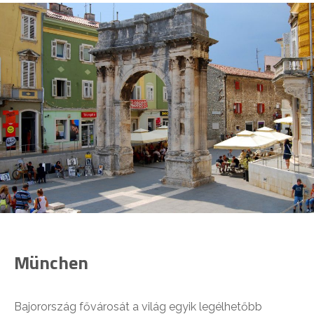
München
Bajorország fővárosát a világ egyik legélhetőbb