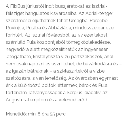
A FlixBus júniustól indít buszjáratokat az Isztriai-
félsziget hangulatos kisvárosaiba. Az Adriai-tenger
szerelmesei eljuthatnak tehát Umagba, Porečbe,
Rovinjba, Pulába és Abbáziába, mindössze pár ezer
forintért. Az isztriai fővárosból, az 57 ezer lakost
számláló Pula központjából tömegközlekedéssel
negyedóra alatt megközelíthetők az ingyenesen
látogatható, kristálytiszta vizű partszakaszok, ahol
nem csak napozni és úszni lehet, de búvárkodásra és –
az igazán bátraknak – a sziklaszirtekről a vízbe
szaltózásra is van lehetőség. Az óvárosban egymást
érik a különböző boltok, éttermek, bárok és Pula
történelmi látványosságai: a Sergius-diadalív, az
Augustus-templom és a velencei erőd.
Menetidő: min. 8 óra 55 perc