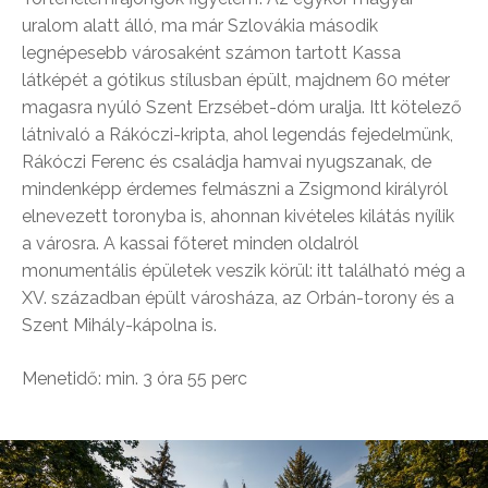
uralom alatt álló, ma már Szlovákia második
legnépesebb városaként számon tartott Kassa
látképét a gótikus stílusban épült, majdnem 60 méter
magasra nyúló Szent Erzsébet-dóm uralja. Itt kötelező
látnivaló a Rákóczi-kripta, ahol legendás fejedelmünk,
Rákóczi Ferenc és családja hamvai nyugszanak, de
mindenképp érdemes felmászni a Zsigmond királyról
elnevezett toronyba is, ahonnan kivételes kilátás nyílik
a városra. A kassai főteret minden oldalról
monumentális épületek veszik körül: itt található még a
XV. században épült városháza, az Orbán-torony és a
Szent Mihály-kápolna is.
Menetidő: min. 3 óra 55 perc