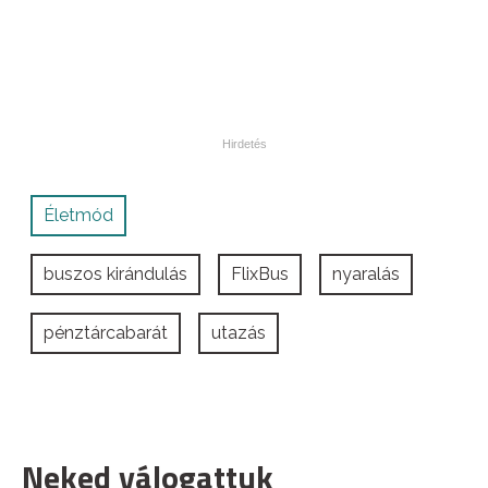
Életmód
buszos kirándulás
FlixBus
nyaralás
pénztárcabarát
utazás
Neked válogattuk