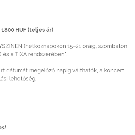
1800 HUF (teljes ár)
YSZÍNEN (hétköznapokon 15–21 óráig, szombaton
l) és a TIXA rendszerében*.
t dátumát megelőző napig válthatók, a koncert
lási lehetőség.
es!