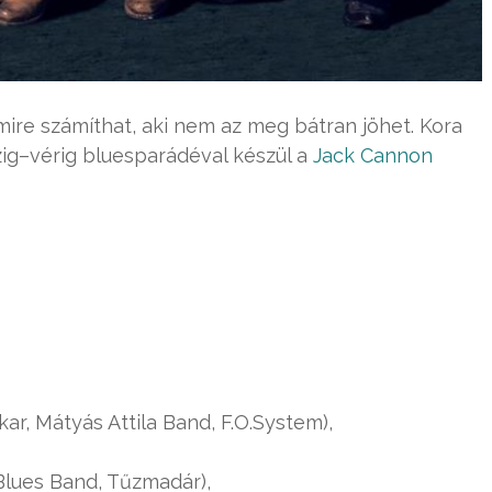
 mire számíthat, aki nem az meg bátran jöhet. Kora
zig–vérig bluesparádéval készül a
Jack Cannon
r, Mátyás Attila Band, F.O.System),
lues Band, Tűzmadár),