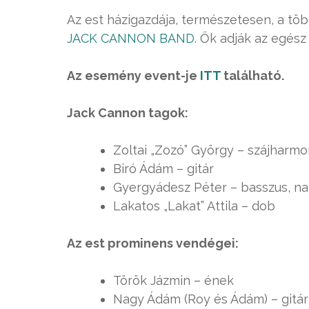
Az est házigazdája, természetesen, a t
JACK CANNON BAND
. Ők adják az egész 
Az esemény event-je
ITT
található.
Jack Cannon tagok:
Zoltai „Zozó” György – szájharmo
Biró Ádám – gitár
Gyergyádesz Péter – basszus, n
Lakatos „Lakat” Attila – dob
Az est prominens vendégei:
Török Jázmin – ének
Nagy Ádám (Roy és Ádám) – gitár