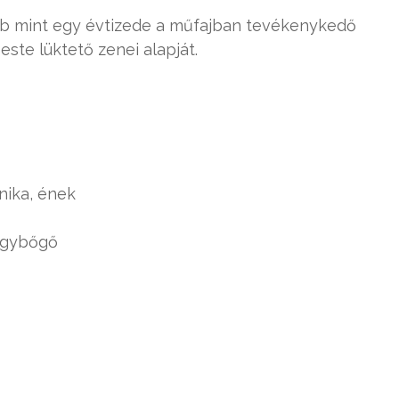
öbb mint egy évtizede a műfajban tevékenykedő
este lüktető zenei alapját.
nika, ének
agybőgő