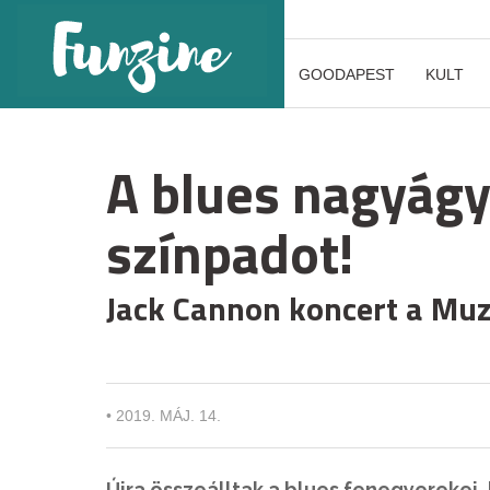
GOODAPEST
KULT
A blues nagyágyú
színpadot!
Jack Cannon koncert a Mu
•
2019. MÁJ. 14.
Újra összeálltak a blues fenegyerekei,