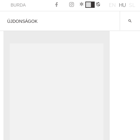
EN
HU
SL
BURDA
ÚJDONSÁGOK