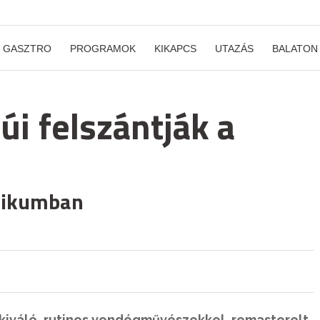
GASZTRO
PROGRAMOK
KIKAPCS
UTAZÁS
BALATON
i felszántják a
zikumban
 kiváló, rutinos vendégművészekkel, remasterelt