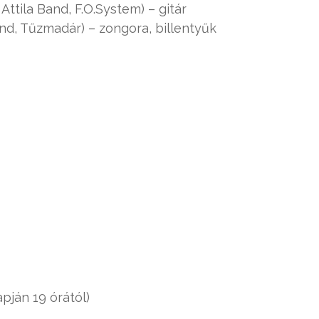
Attila Band, F.O.System) – gitár
and, Tűzmadár) – zongora, billentyűk
pján 19 órától)