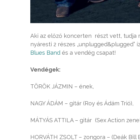
Aki az előző koncerten részt vett, tudja
nyáresti 2 részes „unplugged&plugged” í
Blues Band
és a vendég csapat!
Vendégek:
TÖRÖK JÁZMIN – ének,
NAGY ÁDÁM – gitár (Roy és Ádám Trió),
MÁTYÁS ATTILA – gitár (Sex Action zeneka
HORVÁTH ZSOLT – zongora – (Deák Bill B