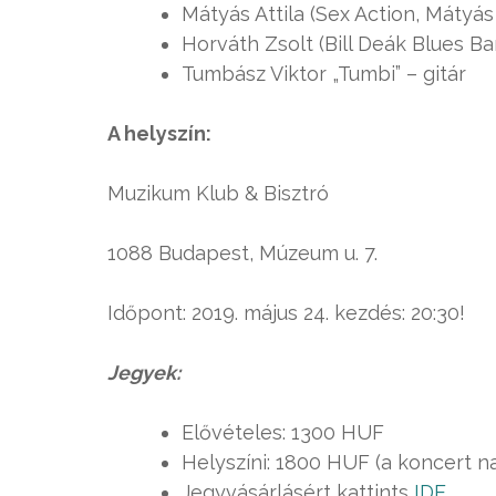
Mátyás Attila (Sex Action, Mátyás 
Horváth Zsolt (Bill Deák Blues B
Tumbász Viktor „Tumbi” – gitár
A helyszín:
Muzikum Klub & Bisztró
1088 Budapest, Múzeum u. 7.
Időpont: 2019. május 24. kezdés: 20:30!
Jegyek:
Elővételes: 1300 HUF
Helyszíni: 1800 HUF (a koncert na
Jegyvásárlásért kattints
IDE