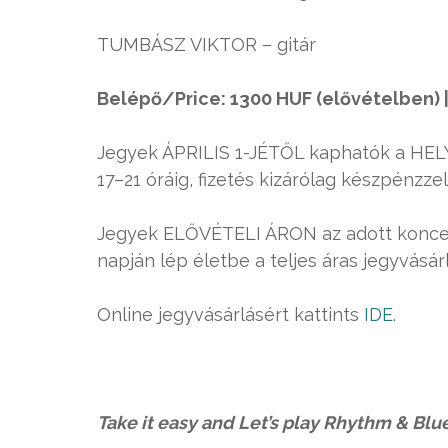
TUMBÁSZ VIKTOR – gitár
Belépő/Price: 1300 HUF (elővételben) | 
Jegyek ÁPRILIS 1-JÉTŐL kaphatók a HEL
17–21 óráig, fizetés kizárólag készpénzze
Jegyek ELŐVÉTELI ÁRON az adott koncer
napján lép életbe a teljes áras jegyvásár
Online jegyvásárlásért kattints
IDE
.
Take it easy and Let’s play Rhythm & Blu