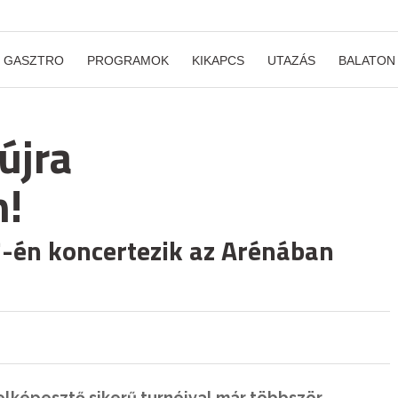
GASZTRO
PROGRAMOK
KIKAPCS
UTAZÁS
BALATON
újra
!
7-én koncertezik az Arénában
 elképesztő sikerű turnéival már többször