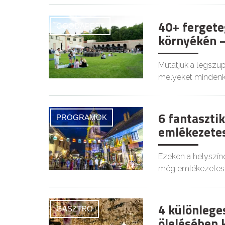
40+ fergete
GOODAPEST
környékén –
Mutatjuk a legszu
melyeket mindenki
6 fantasztik
PROGRAMOK
emlékezetes
Ezeken a helyszíne
még emlékezetes
4 különlege
GASZTRO
ölelésében 