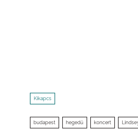
Kikapcs
budapest
hegedű
koncert
Lindsey