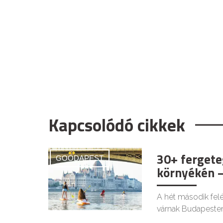
Kapcsolódó cikkek
30+ fergete
GOODAPEST
környékén –
A hét második felé
várnak Budapesten