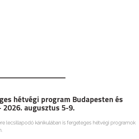
ges hétvégi program Budapesten és
 2026. augusztus 5-9.
re lecsillapodó kánikulában is fergeteges hétvégi programok
.