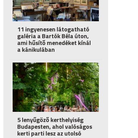
11 ingyenesen látogatható
galéria a Bartók Béla úton,
ami hűsítő menedéket kínál
a kánikulában
5 lenyűgöző kerthelyiség
Budapesten, ahol valóságos
kerti parti lesz az utolsó