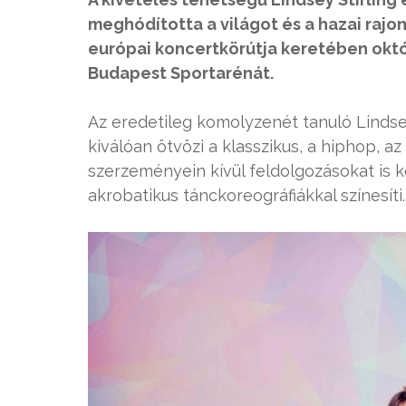
meghódította a világot és a hazai ra
európai koncertkörútja keretében októb
Budapest Sportarénát.
Az eredetileg komolyzenét tanuló Lindse
kiválóan ötvözi a klasszikus, a hiphop, az
szerzeményein kívül feldolgozásokat is k
akrobatikus tánckoreográfiákkal színesíti.