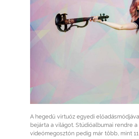
A hegedű virtuóz egyedi előadásmódjáva
bejárta a világot. Stúdióalbumai rendre a
videómegosztón pedig már több, mint 11 m