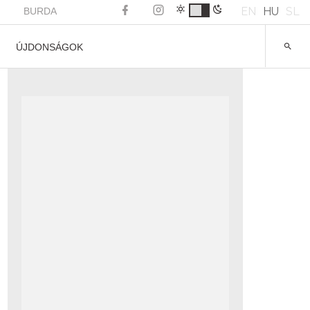
EN
HU
SL
BURDA
ÚJDONSÁGOK