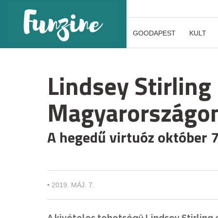
GOODAPEST
KULT
Lindsey Stirling 
Magyarországon
A hegedű virtuóz október 
•
2019. MÁJ. 7.
A kivételes tehetségű Lindsey Stirling