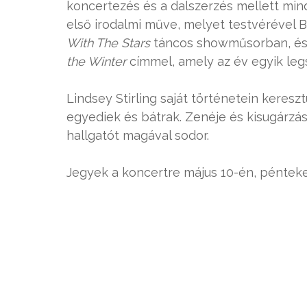
koncertezés és a dalszerzés mellett mind
első irodalmi műve, melyet testvérével Br
With The Stars
táncos showműsorban, és 
the Winter
címmel, amely az év egyik leg
Lindsey Stirling saját történetein keres
egyediek és bátrak. Zenéje és kisugárz
hallgatót magával sodor.
Jegyek a koncertre május 10-én, péntek