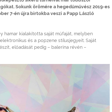
jongókat. Sokunk örömére a hegedűművész 2019-es
er 7-én újra birtokba veszi a Papp László
y hamar kialakította saját műfaját, melyben
 elektronikus és a popzene stílusjegyeit. Saját
észít, előadását pedig – balerina révén –