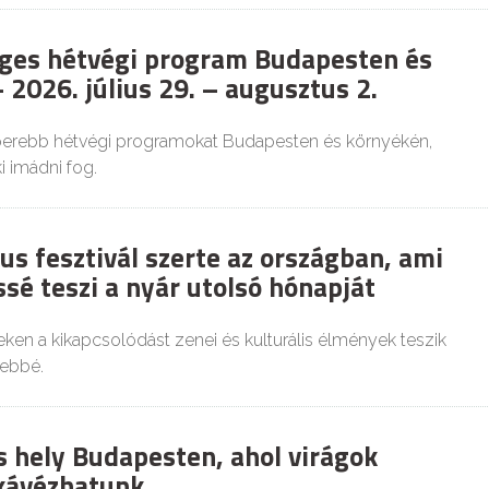
ges hétvégi program Budapesten és
 2026. július 29. – augusztus 2.
perebb hétvégi programokat Budapesten és környékén,
 imádni fog.
us fesztivál szerte az országban, ami
sé teszi a nyár utolsó hónapját
ken a kikapcsolódást zenei és kulturális élmények teszik
ebbé.
s hely Budapesten, ahol virágok
kávézhatunk