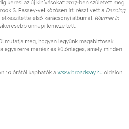
ig keresi az új kihívásokat: 2017-ben született meg
ook S. Passey-vel közösen írt; részt vett a
Dancing
elkészítette első karácsonyi albumát
Warmer in
sikeresebb ünnepi lemeze lett.
ztül mutatja meg, hogyan legyünk magabiztosak,
ása egyszerre merész és különleges, amely minden
en 10 órától kaphatók a
www.broadway.hu
oldalon.