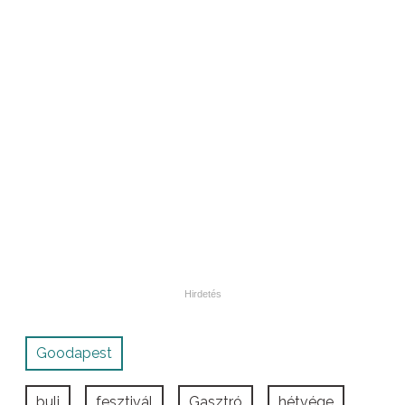
Goodapest
buli
fesztivál
Gasztró
hétvége