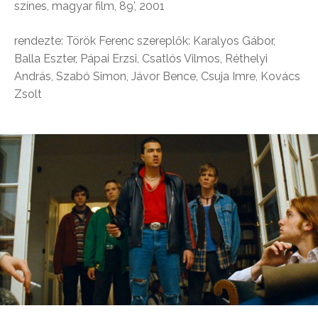
színes, magyar film, 89’, 2001
rendezte: Török Ferenc szereplők: Karalyos Gábor,
Balla Eszter, Pápai Erzsi, Csatlós Vilmos, Réthelyi
András, Szabó Simon, Jávor Bence, Csuja Imre, Kovács
Zsolt