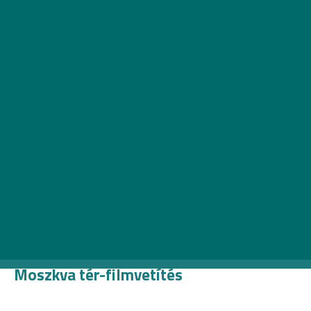
Fotó: Chris Arock
Május 2., csütörtök
Moszkva tér-filmvetítés