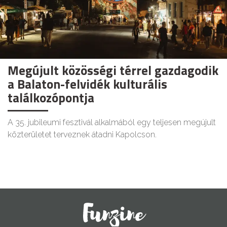
Megújult közösségi térrel gazdagodik
a Balaton-felvidék kulturális
találkozópontja
A 35. jubileumi fesztivál alkalmából egy teljesen megújult
közterületet terveznek átadni Kapolcson.