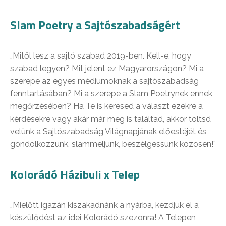
Slam Poetry a Sajtószabadságért
„Mitől lesz a sajtó szabad 2019-ben. Kell-e, hogy
szabad legyen? Mit jelent ez Magyarországon? Mi a
szerepe az egyes médiumoknak a sajtószabadság
fenntartásában? Mi a szerepe a Slam Poetrynek ennek
megőrzésében? Ha Te is keresed a választ ezekre a
kérdésekre vagy akár már meg is találtad, akkor töltsd
velünk a Sajtószabadság Világnapjának előestéjét és
gondolkozzunk, slammeljünk, beszélgessünk közösen!”
Kolorádó Házibuli x Telep
„Mielőtt igazán kiszakadnánk a nyárba, kezdjük el a
készülődést az idei Kolorádó szezonra! A Telepen