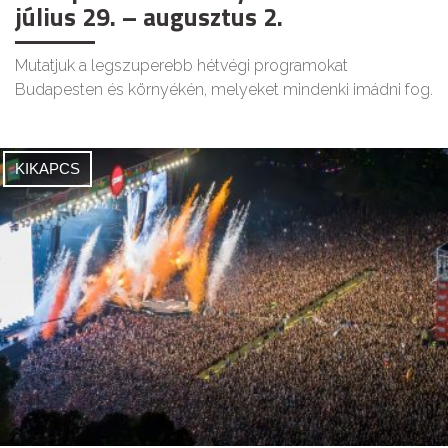
július 29. – augusztus 2.
Mutatjuk a legszuperebb hétvégi programokat
Budapesten és környékén, melyeket mindenki imádni fog.
KIKAPCS