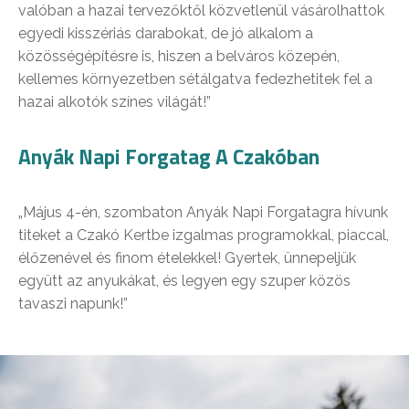
valóban a hazai tervezőktől közvetlenül vásárolhattok
egyedi kisszériás darabokat, de jó alkalom a
közösségépítésre is, hiszen a belváros közepén,
kellemes környezetben sétálgatva fedezhetitek fel a
hazai alkotók színes világát!”
Anyák Napi Forgatag A Czakóban
„Május 4-én, szombaton Anyák Napi Forgatagra hívunk
titeket a Czakó Kertbe izgalmas programokkal, piaccal,
élőzenével és finom ételekkel! Gyertek, ünnepeljük
együtt az anyukákat, és legyen egy szuper közös
tavaszi napunk!”