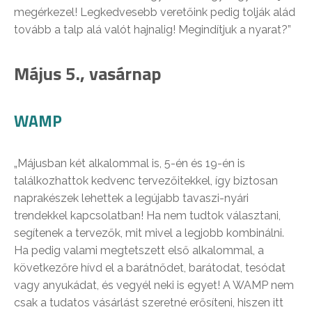
megérkezel! Legkedvesebb veretőink pedig tolják alád
tovább a talp alá valót hajnalig! Megindítjuk a nyarat?”
Május 5., vasárnap
WAMP
„Májusban két alkalommal is, 5-én és 19-én is
találkozhattok kedvenc tervezőitekkel, így biztosan
naprakészek lehettek a legújabb tavaszi-nyári
trendekkel kapcsolatban! Ha nem tudtok választani,
segítenek a tervezők, mit mivel a legjobb kombinálni.
Ha pedig valami megtetszett első alkalommal, a
következőre hívd el a barátnődet, barátodat, tesódat
vagy anyukádat, és vegyél neki is egyet! A WAMP nem
csak a tudatos vásárlást szeretné erősíteni, hiszen itt