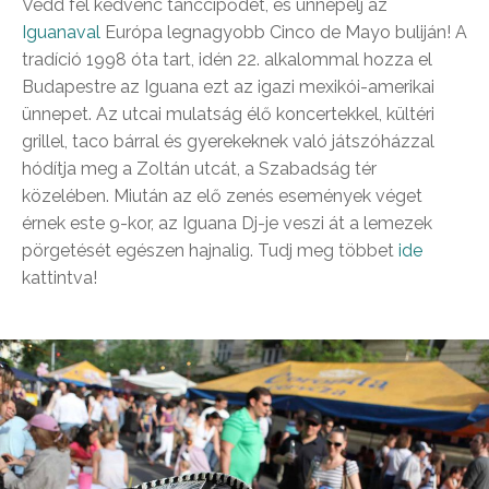
Vedd fel kedvenc tánccipődet, és ünnepelj az
Iguanaval
Európa legnagyobb Cinco de Mayo buliján! A
tradíció 1998 óta tart, idén 22. alkalommal hozza el
Budapestre az Iguana ezt az igazi mexikói-amerikai
ünnepet. Az utcai mulatság élő koncertekkel, kültéri
grillel, taco bárral és gyerekeknek való játszóházzal
hódítja meg a Zoltán utcát, a Szabadság tér
közelében. Miután az elő zenés események véget
érnek este 9-kor, az Iguana Dj-je veszi át a lemezek
pörgetését egészen hajnalig. Tudj meg többet
ide
kattintva!