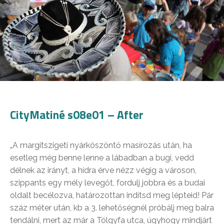
CityMatiné s08e01 – After
„A margitszigeti nyárköszöntő masírozás után, ha
esetleg még benne lenne a lábadban a bugi, vedd
délnek az irányt, a hídra érve nézz végig a városon,
szippants egy mély levegőt, fordulj jobbra és a budai
oldalt becélozva, határozottan indítsd meg lépteid! Pár
száz méter után, kb a 3. lehetőségnél próbálj meg balra
tendálni, mert az már a Tölgyfa utca, úgyhogy mindjárt