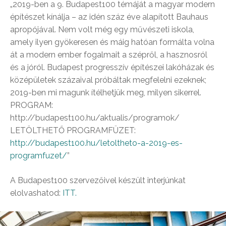
„2019-ben a 9. Budapest100 témáját a magyar modern
építészet kínálja – az idén száz éve alapított Bauhaus
apropójával. Nem volt még egy művészeti iskola,
amely ilyen gyökeresen és máig hatóan formálta volna
át a modern ember fogalmait a szépről, a hasznosról
és a jóról. Budapest progresszív építészei lakóházak és
középületek százaival próbáltak megfelelni ezeknek;
2019-ben mi magunk ítélhetjük meg, milyen sikerrel.
PROGRAM:
http://budapest100.hu/aktualis/programok/
LETÖLTHETŐ PROGRAMFÜZET:
http://budapest100.hu/letoltheto-a-2019-es-
programfuzet/
”
A Budapest100 szervezőivel készült interjúnkat
elolvashatod:
ITT.