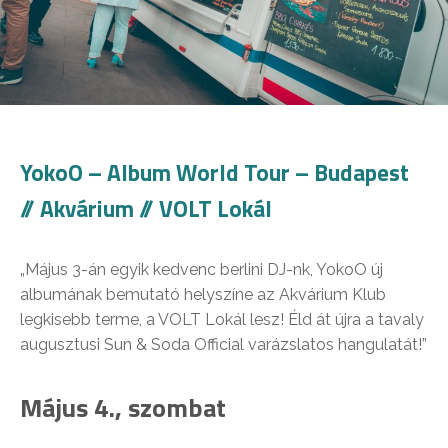
YokoO – Album World Tour – Budapest
// Akvárium // VOLT Lokál
„Május 3-án egyik kedvenc berlini DJ-nk, YokoO új
albumának bemutató helyszíne az Akvárium Klub
legkisebb terme, a VOLT Lokál lesz! Éld át újra a tavaly
augusztusi Sun & Soda Official varázslatos hangulatát!”
Május 4., szombat