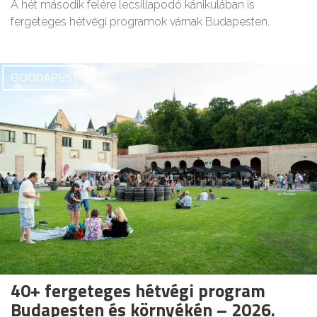
A hét második felére lecsillapodó kánikulában is
fergeteges hétvégi programok várnak Budapesten.
GOODAPEST
40+ fergeteges hétvégi program
Budapesten és környékén – 2026.