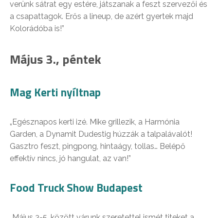
verünk sátrat egy estére, játszanak a feszt szervezői és
a csapattagok. Erős a lineup, de azért gyertek majd
Kolorádóba is!”
Május 3., péntek
Mag Kerti nyíltnap
„Egésznapos kerti izé. Mike grillezik, a Harmónia
Garden, a Dynamit Dudestig húzzák a talpalávalót!
Gasztro feszt, pingpong, hintaágy, tollas… Belépő
effektív nincs, jó hangulat, az van!”
Food Truck Show Budapest
„Május 3-5. között várunk szeretettel ismét titeket a