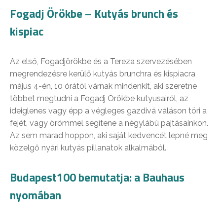
Fogadj Örökbe – Kutyás brunch és
kispiac
Az első, Fogadjörökbe és a Tereza szervezésében
megrendezésre kerülő kutyás brunchra és kispiacra
május 4-én, 10 órától várnak mindenkit, aki szeretne
többet megtudni a Fogadj Örökbe kutyusairól, az
ideiglenes vagy épp a végleges gazdivá váláson töri a
fejét, vagy örömmel segítene a négylábú pajtásainkon.
Az sem marad hoppon, aki saját kedvencét lepné meg
közelgő nyári kutyás pillanatok alkalmából.
Budapest100 bemutatja: a Bauhaus
nyomában