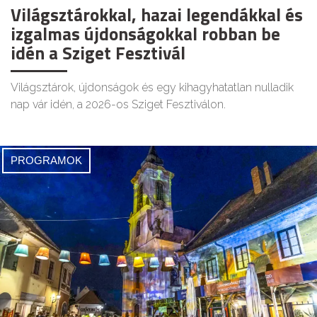
Világsztárokkal, hazai legendákkal és
izgalmas újdonságokkal robban be
idén a Sziget Fesztivál
Világsztárok, újdonságok és egy kihagyhatatlan nulladik
nap vár idén, a 2026-os Sziget Fesztiválon.
PROGRAMOK