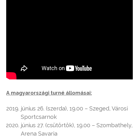
A magyarországi turné állomásai:
június 26. (szerda), 19.00 – Szeged, Városi
Sportcsarnok
június 27. (csütörtök), 19.00 – Szombathely,
Arena Savaria