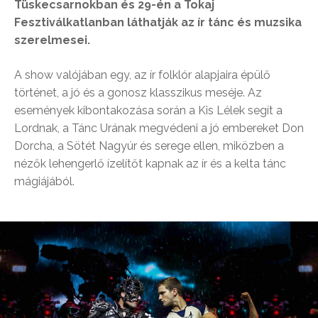
Tüskecsarnokban és 29-én a Tokaj
Fesztiválkatlanban láthatják az ír tánc és muzsika
szerelmesei.
A show valójában egy, az ír folklór alapjaira épülő
történet, a jó és a gonosz klasszikus meséje. Az
események kibontakozása során a Kis Lélek segít a
Lordnak, a Tánc Urának megvédeni a jó embereket Don
Dorcha, a Sötét Nagyúr és serege ellen, miközben a
nézők lehengerlő ízelítőt kapnak az ír és a kelta tánc
mágiájából.