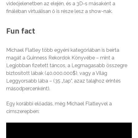
videójelenetben az elején, és a 3D-s másaként a
fináléban virtuálisan ő is része lesz a show-nak.
Fun fact
Michael Flatley több egyéni kategóriában is beírta
magát a Guinness Rekordok Könyvébe – mint a
Legjobban fizetett táncos, a Legmagasabb összegre
biztosított lábak (40.000.000$), vagy a Világ
Leggyorsabb lába – (35 „tap”, azaz talajhoz érintés
másodpercenként).
Egy korábbi előadás, még Michael Flatleyvel a
címszerepben: