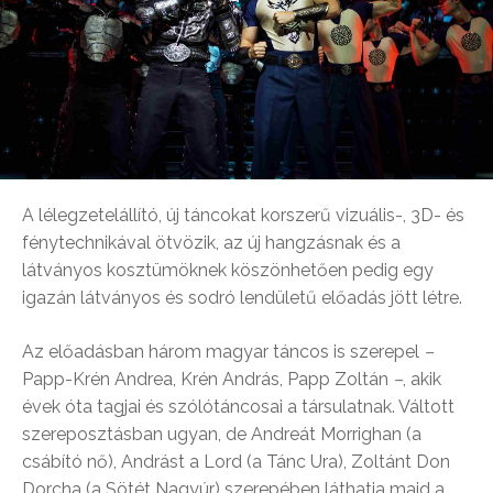
A lélegzetelállító, új táncokat korszerű vizuális-, 3D- és
fénytechnikával ötvözik, az új hangzásnak és a
látványos kosztümöknek köszönhetően pedig egy
igazán látványos és sodró lendületű előadás jött létre.
Az előadásban három magyar táncos is szerepel
–
Papp-Krén Andrea, Krén András, Papp Zoltán
–
, akik
évek óta tagjai és szólótáncosai a társulatnak. Váltott
szereposztásban ugyan, de Andreát Morrighan (a
csábító nő), Andrást a Lord (a Tánc Ura), Zoltánt Don
Dorcha (a Sötét Nagyúr) szerepében láthatja majd a