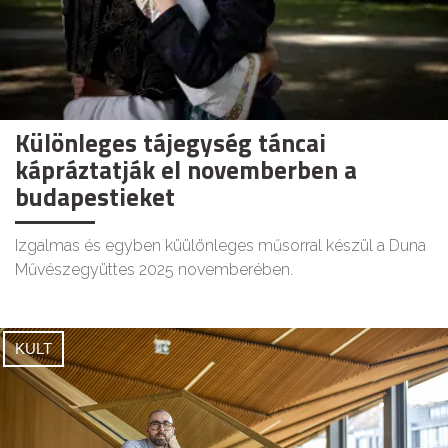
Különleges tájegység táncai
kápráztatják el novemberben a
budapestieket
Izgalmas és egyben küülönleges műsorral készül a Duna
Művészegyüttes 2025 novemberében.
KULT