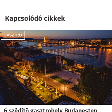
Kapcsolódó cikkek
GASZTRO
6 szédítő gasztrohely Budapesten,