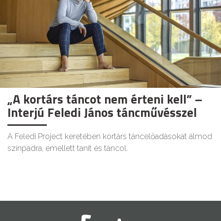
„A kortárs táncot nem érteni kell” –
Interjú Feledi János táncművésszel
A Feledi Project keretében kortárs táncelőadásokat álmod
színpadra, emellett tanít és táncol.