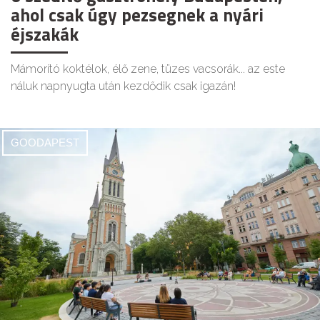
ahol csak úgy pezsegnek a nyári
éjszakák
Mámorító koktélok, élő zene, tüzes vacsorák... az este
náluk napnyugta után kezdődik csak igazán!
GOODAPEST