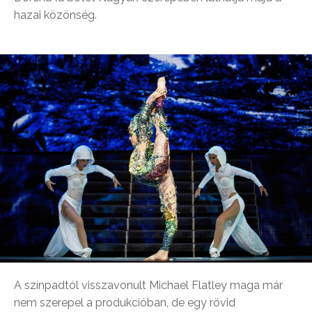
hazai közönség.
A színpadtól visszavonult Michael Flatley maga már
nem szerepel a produkcióban, de egy rövid