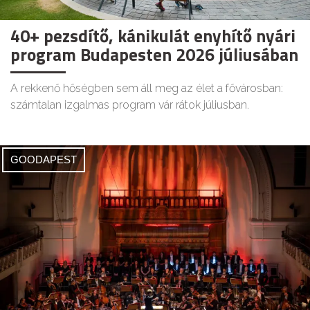
40+ pezsdítő, kánikulát enyhítő nyári
program Budapesten 2026 júliusában
A rekkenő hőségben sem áll meg az élet a fővárosban:
számtalan izgalmas program vár rátok júliusban.
GOODAPEST