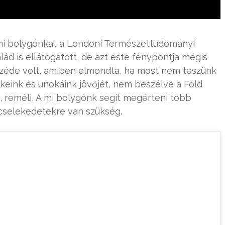
A mi bolygónkat a Londoni Természettudományi
lád is ellátogatott, de azt este fénypontja mégis
zéde volt, amiben elmondta, ha most nem teszünk
keink és unokáink jövőjét, nem beszélve a Föld
, reméli, A mi bolygónk segít megérteni több
 cselekedetekre van szükség.