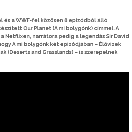
zel és a WWF-fel közösen 8 epizódból álló
szített Our Planet (A mi bolygónk) címmel. A
a Netflixen, narrátora pedig a legendás Sir David
ogy A mi bolygónk két epizódjában – Élővizek
ták (Deserts and Grasslands) – is szerepelnek