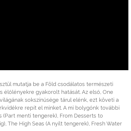
sztül mutatja be a Föld csodálatos természeti
ás élőlényekre gyakorolt hatását. Az első, One
világának sokszínűsége tárul elénk, ezt követi a
rkvidékre repít el minket. A mi bolygónk további
as (Part menti tengerek), From Desserts to
g), The High Seas (A nyílt tengerek), Fresh Water