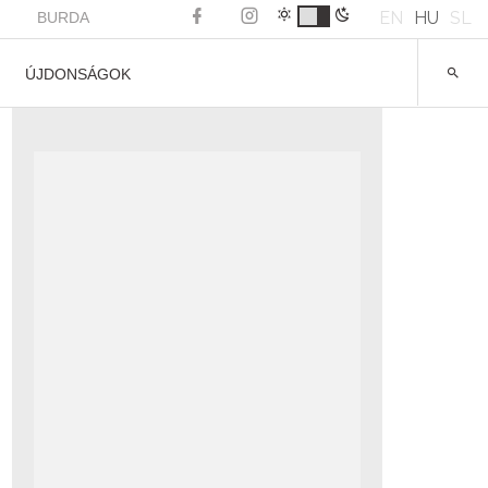
EN
HU
SL
BURDA
ÚJDONSÁGOK