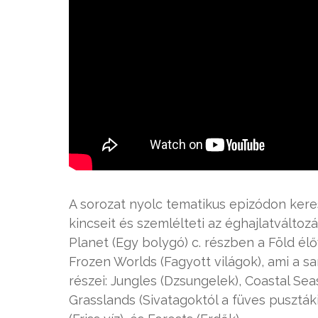
A sorozat nyolc tematikus epizódon kere
kincseit és szemlélteti az éghajlatváltoz
Planet (Egy bolygó) c. részben a Föld élő
Frozen Worlds (Fagyott világok), ami a sa
részei: Jungles (Dzsungelek), Coastal Se
Grasslands (Sivatagoktól a füves pusztáki