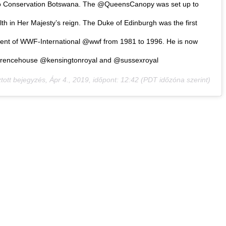
hino Conservation Botswana. The @QueensCanopy was set up to
h in Her Majesty’s reign. The Duke of Edinburgh was the first
dent of WWF-International @wwf from 1981 to 1996. He is now
larencehouse @kensingtonroyal and @sussexroyal
tott bejegyzés,
Ápr 4., 2019, időpont: 12:42 (PDT időzóna szerint)