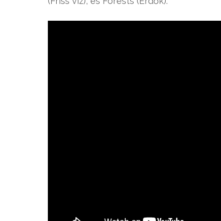
(Friss víz), és Forests (Erdők).