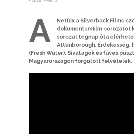
•
2019. ÁPR. 6.
A
Netflix a Silverback Films-s
dokumentumfilm-sorozatot ké
sorozat tegnap óta elérhető 
Attenborough. Érdekesség, h
(Fresh Water), Sivatagok és füves pusz
Magyarországon forgatott felvételek.