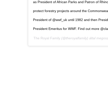
as President of African Parks and Patron of R
protect forestry projects around the Commonwealt
President of @wwf_uk until 1982 and then Presi
President Emeritus for WWF. Find out more @c
The Royal Family
(@theroyalfamily) által megosz