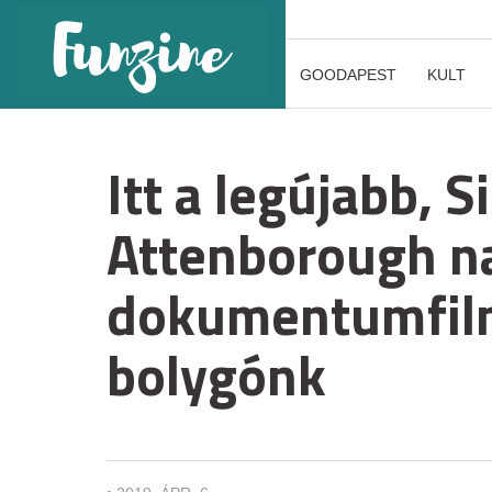
GOODAPEST
KULT
Itt a legújabb, S
Attenborough na
dokumentumfilm
bolygónk