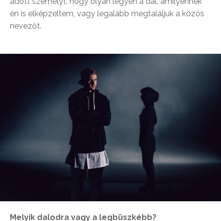
adott személyt, hogy olyan legyen a dal, amilyennek
én is elképzeltem, vagy legalább megtaláljuk a közös
nevezőt.
Melyik dalodra vagy a legbüszkébb?