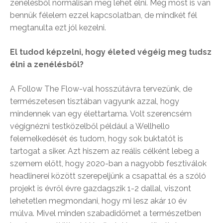
zenélésből normálisan meg lehet élni. Még most is van
bennük félelem ezzel kapcsolatban, de mindkét fél
megtanulta ezt jól kezelni.
El tudod képzelni, hogy életed végéig meg tudsz
élni a zenélésből?
A Follow The Flow-val hosszútávra tervezünk, de
természetesen tisztában vagyunk azzal, hogy
mindennek van egy élettartama. Volt szerencsém
végignézni testközelből például a Wellhello
felemelkedését és tudom, hogy sok buktatót is
tartogat a siker. Azt hiszem az reális célként lebeg a
szemem előtt, hogy 2020-ban a nagyobb fesztiválok
headlinerei között szerepeljünk a csapattal és a szóló
projekt is évről évre gazdagszik 1-2 dallal, viszont
lehetetlen megmondani, hogy mi lesz akár 10 év
múlva. Mivel minden szabadidőmet a természetben