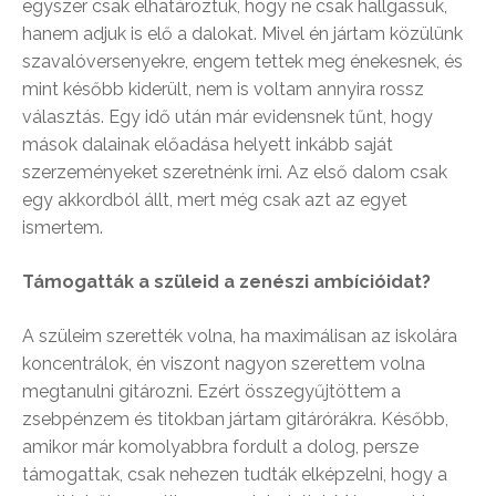
egyszer csak elhatároztuk, hogy ne csak hallgassuk,
hanem adjuk is elő a dalokat. Mivel én jártam közülünk
szavalóversenyekre, engem tettek meg énekesnek, és
mint később kiderült, nem is voltam annyira rossz
választás. Egy idő után már evidensnek tűnt, hogy
mások dalainak előadása helyett inkább saját
szerzeményeket szeretnénk írni. Az első dalom csak
egy akkordból állt, mert még csak azt az egyet
ismertem.
Támogatták a szüleid a zenészi ambícióidat?
A szüleim szerették volna, ha maximálisan az iskolára
koncentrálok, én viszont nagyon szerettem volna
megtanulni gitározni. Ezért összegyűjtöttem a
zsebpénzem és titokban jártam gitárórákra. Később,
amikor már komolyabbra fordult a dolog, persze
támogattak, csak nehezen tudták elképzelni, hogy a