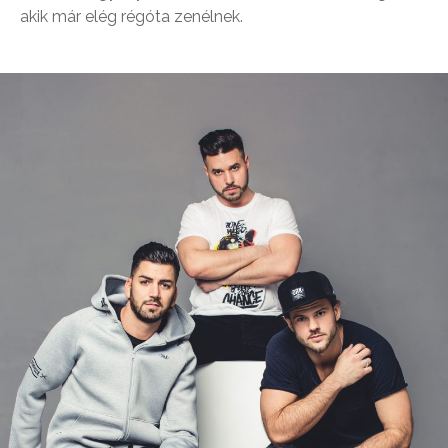
akik már elég régóta zenélnek.