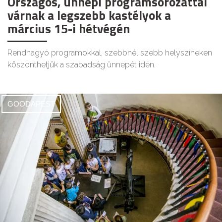
Országos, ünnepi programsorozattal
várnak a legszebb kastélyok a
március 15-i hétvégén
Rendhagyó programokkal, szebbnél szebb helyszíneken
köszönthetjük a szabadság ünnepét idén.
GOODAPEST