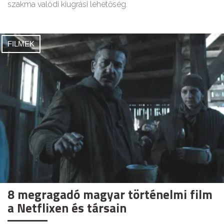
szakma valódi kiugrási lehetőség.
FILMEK
8 megragadó magyar történelmi film
a Netflixen és társain