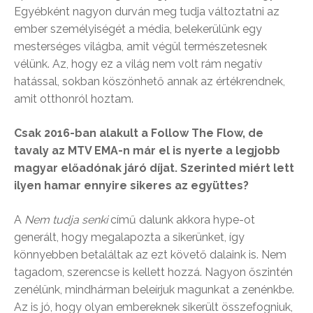
Egyébként nagyon durván meg tudja változtatni az
ember személyiségét a média, belekerülünk egy
mesterséges világba, amit végül természetesnek
vélünk. Az, hogy ez a világ nem volt rám negatív
hatással, sokban köszönhető annak az értékrendnek,
amit otthonról hoztam.
Csak 2016-ban alakult a Follow The Flow, de
tavaly az MTV EMA-n már el is nyerte a legjobb
magyar előadónak járó díjat. Szerinted miért lett
ilyen hamar ennyire sikeres az együttes?
A
Nem tudja senki
című dalunk akkora hype-ot
generált, hogy megalapozta a sikerünket, így
könnyebben betaláltak az ezt követő dalaink is. Nem
tagadom, szerencse is kellett hozzá. Nagyon őszintén
zenélünk, mindhárman beleírjuk magunkat a zenénkbe.
Az is jó, hogy olyan embereknek sikerült összefogniuk,