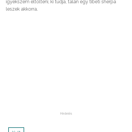
igyekszem eltölteni, ki tudja, talán egy tibeti sherpa
leszek akkorra.