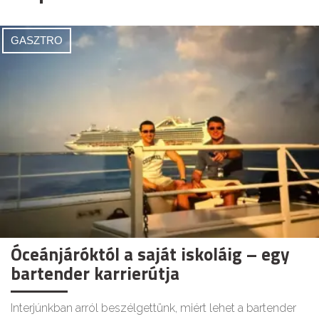
GASZTRO
Óceánjáróktól a saját iskoláig – egy
bartender karrierútja
Interjúnkban arról beszélgettünk, miért lehet a bartender