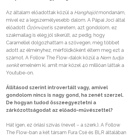
Az általam előadottak közül a
Hanghajót
mondanám,
mivel ez a legszemélyesebb dalom. A Pápai Joci által
előadott
Özönvizet
is szeretem, azt gondolom, ez
szakmailag is elég jól sikerült, az pedig, hogy
Caramellel dolgozhattam a szövegen, még többet
adott az élményhez, mérföldkőként éltem meg ezt a
számot. A Follow The Flow-dalok közül a
Nem tudja
senkit
emelném ki, amit már közel 40 millióan láttak a
Youtube-on.
Állításod szerint introvertált vagy, amivel
gondolom nincs is nagy gond, ha zenét szerzel.
De hogyan tudod összeegyeztetni a
zárkózottságodat az előadó-művészettel?
Hát igen, ez óriási szívás (nevet – a szerk.). A Follow
The Flow-ban a két társam Fura Csé és BLR általában