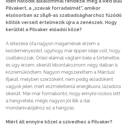
Idén hatodik alkalommal rendezik meg a Red Bull
Pilvakert, a „szavak forradalmát”, amikor
elsősorban az 1848-as szabadságharchoz fűződő
költők verseit értelmezik újra a zenészek. Hogy
kerültél a Pilvaker előadói közé?
A létezése óta nagyon magaménak érzem a
kezdeményezést, úgyhogy már éppen ideje volt, hogy
csatlakozzak. Óriási elánnal vágtam bele a történetbe,
és úgy érzem, sikerült kibontakoznom: négy dalban is
közreműködtem. Nagyon megszerettem a Márciusi
ifjakat, melyben szerzőként, nem pedig előadóként
vagyok jelen, mert eszméletlenül energikusra, lázadóra
sikerült. Már-már formabontó, hogy ennyire rockos lett
a hangvétele, mégis nagyon jól illik a dal
mondanivalójához ez a hangzás.
Miért áll ennyire közel a szívedhez a Pilvaker?