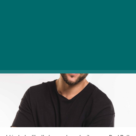
utána? Alaposan kifaggattuk Gergőt.