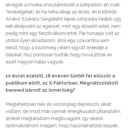
elvégzik a munka oroszlánrészét a színpadon, én csak
“énekelgetek”, és ha néha elkap az érzés, én is kitörök.
Amikor Szakács Gergőként lépek színpadra inkább úgy
kell elképzelni az egészet, mint egy előadói estet, nem
pedig mint egy fesztiválkoncertet. Pár hónapja volt az
utolsó ilyen előadásom, ahol egy szavamba sem
került, hogy a közönség velem együtt énekelje a
dalokat, hisz pontosan tudták, hogy hova jöttek és
ezért nagyon hálás vagyok.
10 évvel ezelőtt, 18 évesen tűntél fel először a
publikum előtt, az X-Faktorban. Megváltoztatott
benned bármit az ismertség?
Meglehetősen naiv és viszonylag depresszív alkat
voltam, de most már vannak energikusabb pillanataim,
amiket megtanultam meglovagolni, így sikerül
optimalizálnom magam, hogy használhatóbb legyek.