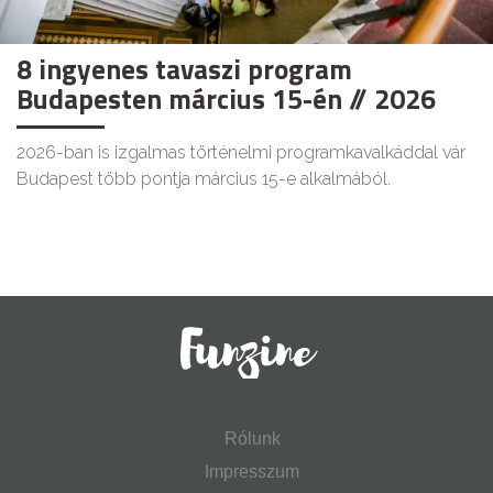
8 ingyenes tavaszi program
Budapesten március 15-én // 2026
2026-ban is izgalmas történelmi programkavalkáddal vár
Budapest több pontja március 15-e alkalmából.
Rólunk
Impresszum