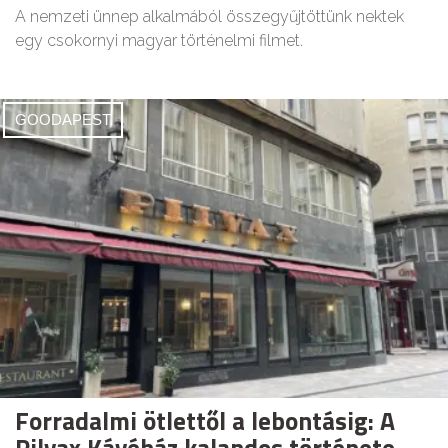
A nemzeti ünnep alkalmából összegyűjtöttünk nektek
egy csokornyi magyar történelmi filmet.
GOODAPEST
Forradalmi ötlettől a lebontásig: A
Pilvax Kávéház kalandos története