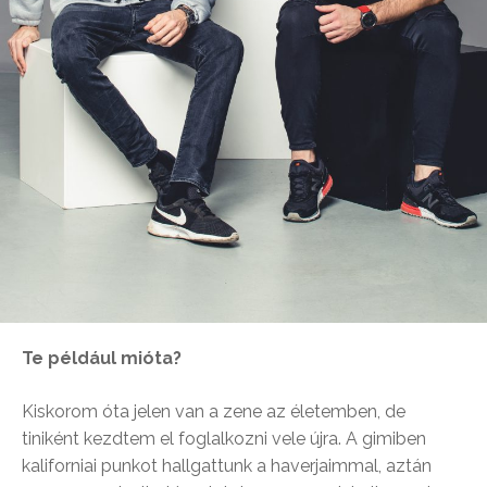
Te például mióta?
Kiskorom óta jelen van a zene az életemben, de
tiniként kezdtem el foglalkozni vele újra. A gimiben
kaliforniai punkot hallgattunk a haverjaimmal, aztán