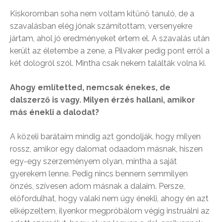
Kiskoromban soha nem voltam kitűnő tanuló, de a
szavalásban elég jónak számítottam, versenyekre
jártam, ahol jó eredményeket értem el. A szavalás után
került az életembe a zene, a Pilvaker pedig pont erről a
két dologról szól. Mintha csak nekem találták volna ki.
Ahogy említetted, nemcsak énekes, de
dalszerző is vagy. Milyen érzés hallani, amikor
más énekli a dalodat?
A közeli barátaim mindig azt gondolják, hogy milyen
rossz, amikor egy dalomat odaadom másnak, hiszen
egy-egy szerzeményem olyan, mintha a saját
gyerekem lenne. Pedig nincs bennem semmilyen
önzés, szívesen adom másnak a dalaim. Persze,
előfordulhat, hogy valaki nem úgy énekli, ahogy én azt
elképzeltem, ilyenkor megpróbálom végig instruálni az