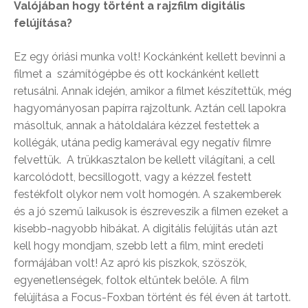
Valójában hogy történt a rajzfilm digitális
felújítása?
Ez egy óriási munka volt! Kockánként kellett bevinni a
filmet a számítógépbe és ott kockánként kellett
retusálni. Annak idején, amikor a filmet készítettük, még
hagyományosan papírra rajzoltunk. Aztán cell lapokra
másoltuk, annak a hátoldalára kézzel festettek a
kollégák, utána pedig kamerával egy negatív filmre
felvettük. A trükkasztalon be kellett világítani, a cell
karcolódott, becsillogott, vagy a kézzel festett
festékfolt olykor nem volt homogén. A szakemberek
és a jó szemű laikusok is észreveszik a filmen ezeket a
kisebb-nagyobb hibákat. A digitális felújítás után azt
kell hogy mondjam, szebb lett a film, mint eredeti
formájában volt! Az apró kis piszkok, szöszök,
egyenetlenségek, foltok eltűntek belőle. A film
felújítása a Focus-Foxban történt és fél éven át tartott.