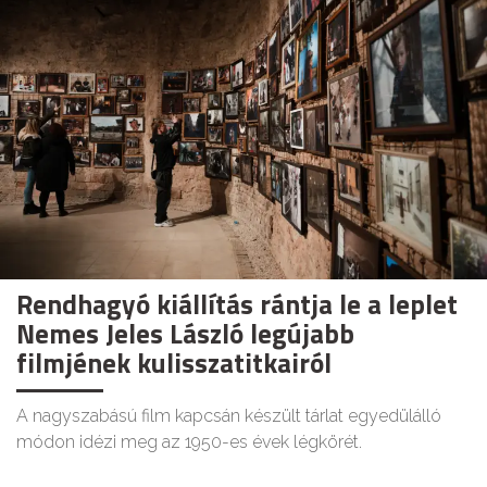
Rendhagyó kiállítás rántja le a leplet
Nemes Jeles László legújabb
filmjének kulisszatitkairól
A nagyszabású film kapcsán készült tárlat egyedülálló
módon idézi meg az 1950-es évek légkörét.