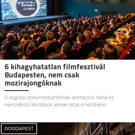
6 kihagyhatatlan filmfesztivál
Budapesten, nem csak
mozirajongóknak
A legjobb dokumentumfilmek, animációs, hazai és
nemzetközi alkotások várnak rátok a nézőtéren.
GOODAPEST