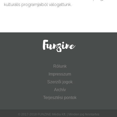
kulturális programjaiból válogattunk.
Rólunk
Impresszum
Szerzői jogok
Archív
Terjesztési pontok
© 2017-2018 FUNZINE Média Kft. | Minden jog fenntartva