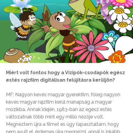
Miért volt fontos hogy a Vízipók-csodapók egész
estés rajzfilm digitálisan felújításra kerüljön?
MF: Nagyon kevés magyar gyerekfilm, főleg nagyon
kevés magyar rajzfilm kerül manapság a magyar
mozikba. Annak idején, 1983-ban az egész estés
változatnak több mint egy millió nézője volt.
Megnéztem újra a filmet és úgy tapasztaltam, hogy
nem avult el, érdemes újra megnézni, annál is inkább,