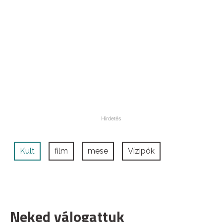
Kult
film
mese
Vízipók
Neked válogattuk