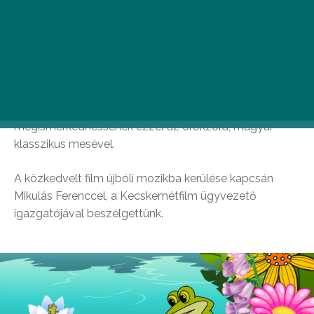
Műtermének gyártásában készült.
Magyarországon 1983. szeptember 5-én
mutatták be a mozikban.
2019. áprilisában a Mozinet forgalmazásában a
digitálisan felújított változat kerül a mozikba, hogy a
gyermekek és szülők, újabb generációi is
megismerkedhessenek ezzel az örökzöld, magyar
klasszikus mesével.
A közkedvelt film újbóli mozikba kerülése kapcsán
Mikulás Ferenccel, a Kecskemétfilm ügyvezető
igazgatójával beszélgettünk.