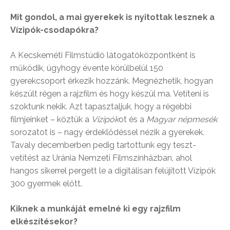
Mit gondol, a mai gyerekek is nyitottak lesznek a
Vízipók-csodapókra?
A Kecskeméti Filmstúdió látogatóközpontként is
működik, úgyhogy évente körülbelül 150
gyerekcsoport érkezik hozzánk. Megnézhetik, hogyan
készült régen a rajzfilm és hogy készül ma. Vetíteni is
szoktunk nekik. Azt tapasztaljuk, hogy a régebbi
filmjeinket – köztük a
Vízipók
ot és a
Magyar népmesék
sorozatot is – nagy érdeklődéssel nézik a gyerekek.
Tavaly decemberben pedig tartottunk egy teszt-
vetítést az Uránia Nemzeti Filmszínházban, ahol
hangos sikerrel pergett le a digitálisan felújított Vízipók
300 gyermek előtt.
Kiknek a munkáját emelné ki egy rajzfilm
elkészítésekor?