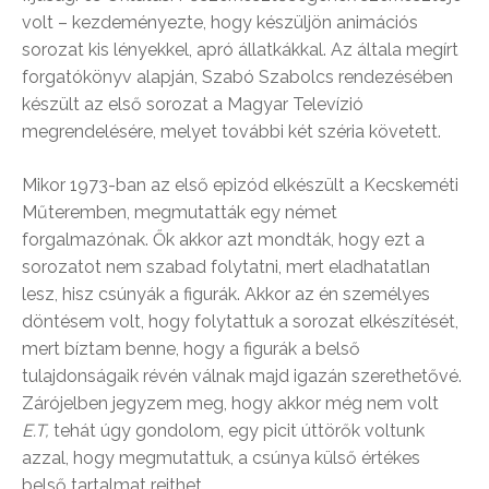
volt – kezdeményezte, hogy készüljön animációs
sorozat kis lényekkel, apró állatkákkal. Az általa megírt
forgatókönyv alapján, Szabó Szabolcs rendezésében
készült az első sorozat a Magyar Televízió
megrendelésére, melyet további két széria követett.
Mikor 1973-ban az első epizód elkészült a Kecskeméti
Műteremben, megmutatták egy német
forgalmazónak. Ők akkor azt mondták, hogy ezt a
sorozatot nem szabad folytatni, mert eladhatatlan
lesz, hisz csúnyák a figurák. Akkor az én személyes
döntésem volt, hogy folytattuk a sorozat elkészítését,
mert bíztam benne, hogy a figurák a belső
tulajdonságaik révén válnak majd igazán szerethetővé.
Zárójelben jegyzem meg, hogy akkor még nem volt
E.T,
tehát úgy gondolom, egy picit úttörők voltunk
azzal, hogy megmutattuk, a csúnya külső értékes
belső tartalmat rejthet.