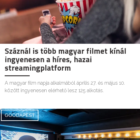
Száznál is több magyar filmet kínál
ingyenesen a híres, hazai
streamingplatform
A magyar film napja alkalmából április 27. és május 10.
között ingyenesen elérhető lesz 125 alkotás.
GOODAPEST