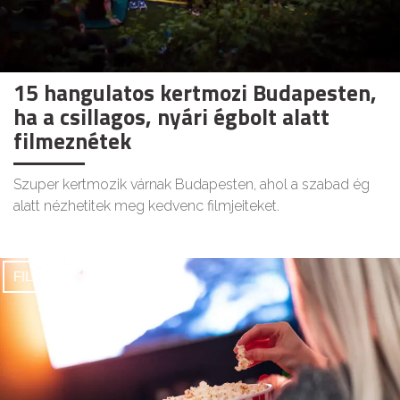
15 hangulatos kertmozi Budapesten,
ha a csillagos, nyári égbolt alatt
filmeznétek
Szuper kertmozik várnak Budapesten, ahol a szabad ég
alatt nézhetitek meg kedvenc filmjeiteket.
FILMEK