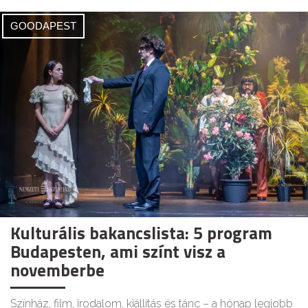
GOODAPEST
Kulturális bakancslista: 5 program
Budapesten, ami színt visz a
novemberbe
Színház, film, irodalom, kiállítás és tánc – a hónap legjobb