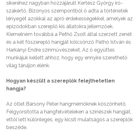
sikeréhez nagyban hozzájárult Kertész György író-
szakértő. Bizonyos szempontból ő adta a történetek
lényegét azokkal az apró érdekességekkel, amelyek az
epizódokban szereplő kis állatokra jellemzőek.
Kiemelném továbbá a Pethő Zsolt által szerzett zenét
és a két főszereplő hangját kölcsönző Pathó István és
Harkányi Endre színművészeket. Az ő együttes
munkájuk kellett ahhoz, hogy egy ennyire szerethető
világ táruljon elénk.
Hogyan készült a szereplők felejthetetlen
hangja?
Az ötlet Bársony Péter hangmérnöknek köszönhető.
Felgyorsította a hangfelvételeken a színészek hangját,
ettől lett különleges, egy kicsit mulatságos a szereplők
beszéde.