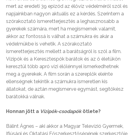
mert az eredeti 39 epizód az élővíz védelméről szól és
napjainkban nagyon aktuális ez a kérdés. Szerintem a
szórakoztató ismeretterjesztés a leghasznosabb a
gyerekek számára, mert ha megismernek valamit,
akkor az fontossá is válhat a számukra és akár a
védelmükbe is vehetik. A szórakoztató
ismeretterjesztés mellett a barátságról is szól a film.
Vízipók és a Keresztespók barátok és az ő életükön
keresztül több apró vízi élőlénnyel ismerkedhetnek
meg a gyerekek. A film során a szereplők eleinte
ellenségnek tekintik a számukra ismeretlen kis
állatokat, de aztán megismerve egymást, segítőkész
barátokká válnak.
Honnan jött a
Vízipók-csodapók
ötlete?
Bálint Ágnes – aki akkor a Magyar Televízió Gyermek,
Ifjúsági és Oktatási Főszerkesztőségének szerkesztője