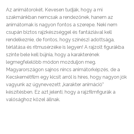
Az animátorokét. Kevesen tudják, hogy a mi
szakmánkban nemcsak a rendezőnek, hanem az
animátornak is nagyon fontos a szerepe. Neki nem
csupán biztos rajzkészséggel és fantáziával kell
rendelkeznie, de fontos, hogy színészi adottsága,
térlátása és ritmusérzéke is legyen! A rajzolt figurákba
szinte bele kell bújnia, hogy a karakterének
legmegfelelőbb módon mozduljon meg.
Magyarországon sajnos nincs animátorképzés, de a
Kecskemétfilm egy kicsit arról is híres, hogy nagyon jók
vagyunk az úgynevezett „karakter animáció”
készítésben. Ez azt jelenti, hogy a rajzfilmfigurák a
valósághoz közel állnak.