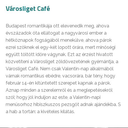
Városliget Café
Budapest romantikája ott elevenedik meg, ahova
évszázadok óta ellátogat a nagyvárosi ember a
hétköznapok fogságából menekülve, ahova párok
ezrei szöknek el egy-két lopott órára, mert minőségi
együtt töltött időre vágynak. Ezt az érzést hivatott
közvetíteni a Városliget zöldövezetének gyémántja, a
Városliget Café. Nem csak Valentin-nap alkalmából
várnak romantikus ebédre, vacsorára, bár tény, hogy
február 14-én kitüntetett szerepet kapnak a párok.
Aznap minden a szerelemről és a meglepetésekről
szól; hogy jól induljon az este, a Valentin-napi
menüsorhoz hibiszkuszos pezsgőt adnak ajándékba. S
a hab a tortán: a kivételes kilátás.