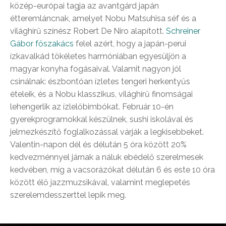
közép-európai tagja az avantgárd japán
étteremláncnak, amelyet Nobu Matsuhisa séf és a
világhírű színész Robert De Niro alapított.
Schreiner
Gábor főszakács
felel azért, hogy a japán-perui
ízkavalkád tökéletes harmóniában egyesüljön a
magyar konyha fogásaival. Valamit nagyon jól
csinálnak: észbontóan ízletes tengeri herkentyűs
ételeik, és a Nobu klasszikus, világhírű finomságai
lehengerlik az ízlelőbimbókat. Február 10-én
gyerekprogramokkal készülnek, sushi iskolával és
jelmezkészítő foglalkozással várják a legkisebbeket.
Valentin-napon dél és délután 5 óra között 20%
kedvezménnyel járnak a náluk ebédelő szerelmesek
kedvében, míg a vacsorázókat délután 6 és este 10 óra
között élő jazzmuzsikával, valamint meglepetés
szerelemdesszerttel lepik meg.