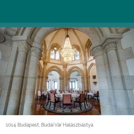
dekorációval, felejthetetlen kulináris élményekkel
várnak.
1014 Budapest, Budai Vár Halászbástya