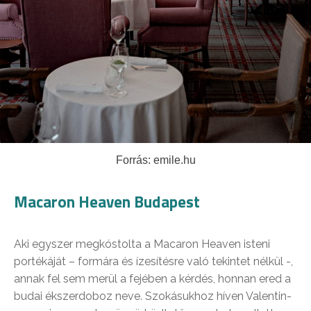
Forrás: emile.hu
Macaron Heaven Budapest
Aki egyszer megkóstolta a Macaron Heaven isteni
portékáját – formára és ízesítésre való tekintet nélkül -,
annak fel sem merül a fejében a kérdés, honnan ered a
budai ékszerdoboz neve. Szokásukhoz híven Valentin-