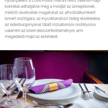
nyitányaként a Love Potion Martini nevű Valentin-napi
koktéllal adhatjátok meg a módját az ünneplésnek,
mielőtt rávetnétek magatokat az afrodiziákumként
ismert osztrigára, az ínycsiklandozó hideg előételekre,
az édesburgonyával tálalt rózsaborsos rostélyosra,
valamint az isteni desszertkölteményre, ami
megédesíti majd az estéteket.