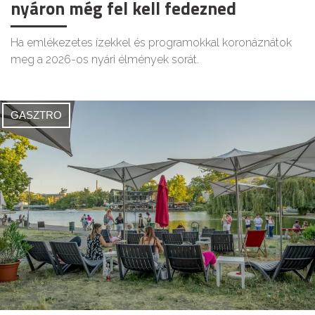
nyáron még fel kell fedezned
Ha emlékezetes ízekkel és programokkal koronáznátok
meg a 2026-os nyári élmények sorát.
GASZTRO