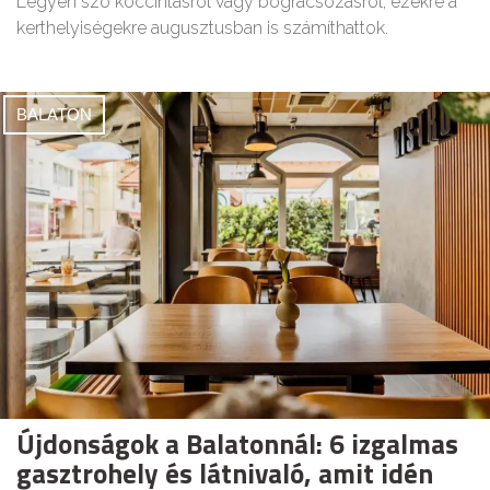
Legyen szó koccintásról vagy bográcsozásról, ezekre a
kerthelyiségekre augusztusban is számíthattok.
BALATON
Újdonságok a Balatonnál: 6 izgalmas
gasztrohely és látnivaló, amit idén