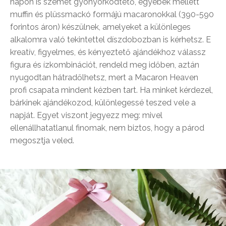
napon is szemet gyönyörködtető, egyebek mellett
muffin és plüssmackó formájú macaronokkal (390-590
forintos áron) készülnek, amelyeket a különleges
alkalomra való tekintettel díszdobozban is kérhetsz. E
kreatív, figyelmes, és kényeztető ajándékhoz válassz
figura és ízkombinációt, rendeld meg időben, aztán
nyugodtan hátradőlhetsz, mert a Macaron Heaven
profi csapata mindent kézben tart. Ha minket kérdezel,
bárkinek ajándékozod, különlegessé teszed vele a
napját. Egyet viszont jegyezz meg: mivel
ellenállhatatlanul finomak, nem biztos, hogy a párod
megosztja veled.