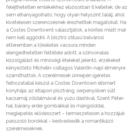
felejthetetlen emlékekhez elsősorban ti kelletek, de az
sem elhanyagolható, hogy olyan helyszínt találj, ahol
kivételesen szerencsésnek érezhetitek magatokat. Ha
a Costes Downtownt választjátok, a körítés miatt már
nem kell aggódni. A bisztró stílusú belvárosi
étteremben a tökéletes vacsora minden
elengedhetetlen feltétele adott, a színvonalas
kiszolgálást és minőségi ételeket jelentő, érzékeket
kényeztető Michelin-csillagos Valentin-napi élményre
számíthattok. A szerelmesek ünnepén ígéretes
felhozatallal készül a Costes Downtown elismert
konyhája: az étlapon pisztráng, serpenyőben sült
kacsamáj zöldalmával és yuzu dashival, Szent Péter-
hal, bárány erdei gombákkal és mángolddal,
meglepetés elődesszert – természetesen a hozzájuk
passzoló borokkal – kedveskedik a romantikázó
szerelmeseknek.