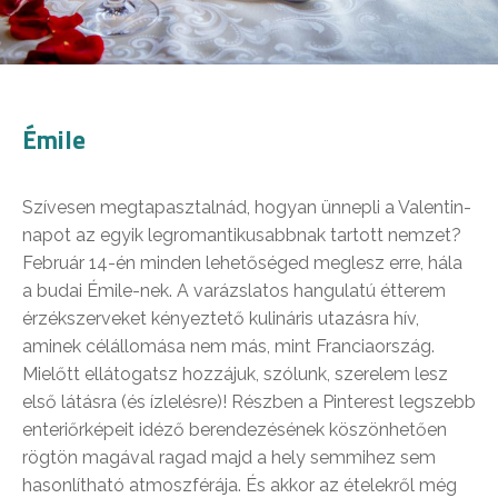
Émile
Szívesen megtapasztalnád, hogyan ünnepli a Valentin-
napot az egyik legromantikusabbnak tartott nemzet?
Február 14-én minden lehetőséged meglesz erre, hála
a budai Émile-nek. A varázslatos hangulatú étterem
érzékszerveket kényeztető kulináris utazásra hív,
aminek célállomása nem más, mint Franciaország.
Mielőtt ellátogatsz hozzájuk, szólunk, szerelem lesz
első látásra (és ízlelésre)! Részben a Pinterest legszebb
enteriőrképeit idéző berendezésének köszönhetően
rögtön magával ragad majd a hely semmihez sem
hasonlítható atmoszférája. És akkor az ételekről még