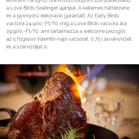
eltölteni. Ha 19-22 óra közötti időpont szimpatikusabb,
a Love Birds Seatinget ajánljuk. A kellemes háttérzene
és a gyönyörű dekoráció garantált. Az Early Birds
vacsora 24.900.-Ft/fő, míg a Love Birds vacsora ára
29.900.-Ft/fő, ami tartalmazza a welcome pezsgőt,
az 5 fogásos Valentin-napi vacsorát, 0,75 l ásványvizet,
és a szervízdíjat is.