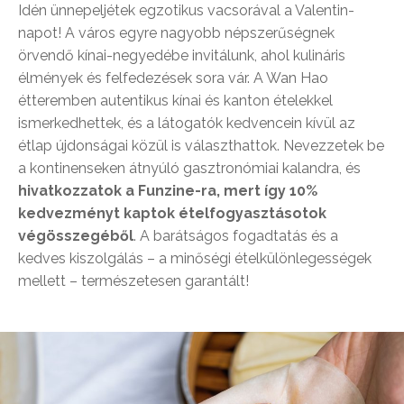
Idén ünnepeljétek egzotikus vacsorával a Valentin-
napot! A város egyre nagyobb népszerűségnek
örvendő kínai-negyedébe invitálunk, ahol kulináris
élmények és felfedezések sora vár. A Wan Hao
étteremben autentikus kínai és kanton ételekkel
ismerkedhettek, és a látogatók kedvencein kívül az
étlap újdonságai közül is választhattok. Nevezzetek be
a kontinenseken átnyúló gasztronómiai kalandra, és
hivatkozzatok a Funzine-ra, mert így 10%
kedvezményt kaptok ételfogyasztásotok
végösszegéből
. A barátságos fogadtatás és a
kedves kiszolgálás – a minőségi ételkülönlegességek
mellett – természetesen garantált!