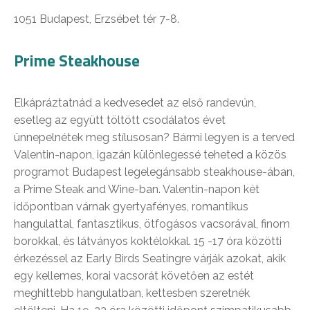
1051 Budapest, Erzsébet tér 7-8.
Prime Steakhouse
Elkápráztatnád a kedvesedet az első randevún,
esetleg az együtt töltött csodálatos évet
ünnepelnétek meg stílusosan? Bármi legyen is a terved
Valentin-napon, igazán különlegessé teheted a közös
programot Budapest legelegánsabb steakhouse-ában,
a Prime Steak and Wine-ban. Valentin-napon két
időpontban várnak gyertyafényes, romantikus
hangulattal, fantasztikus, ötfogásos vacsorával, finom
borokkal, és látványos koktélokkal. 15 -17 óra közötti
érkezéssel az Early Birds Seatingre várják azokat, akik
egy kellemes, korai vacsorát követően az estét
meghittebb hangulatban, kettesben szeretnék