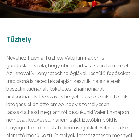
Tűzhely
Nevéhez hűen a Tűzhely Valentin-napon is
gondoskodik róla, hogy ébren tartsa a szerelem tüzét.
Az innovatív konyhatechnológiával készülő fogásokat
tradicionális receptek alapján készítik; ha az ételek
beszélni tudnának, tökéletes ízharmóniáról
árulkodnának. De szavak helyett beszéljenek a tettek,
látogass el az étterembe, hogy személyesen
tapasztalhasd meg, amiről beszélünk! Valentin-napon
nemcsak kedvesed, hanem saját ízlelőbimbóid is
lenyűgözheted a laktató finomságokkal. Válassz a két
elérhető menü közül (amelyek természetesen mennyei