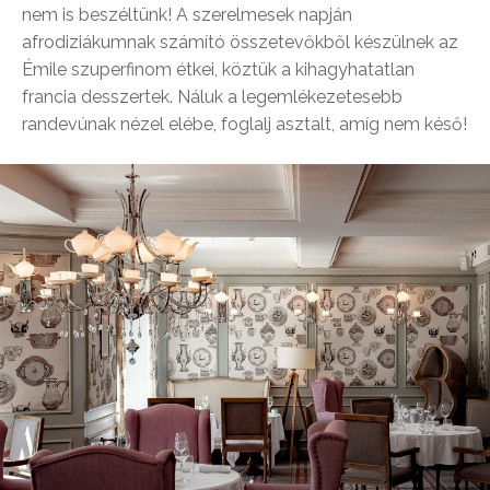
nem is beszéltünk! A szerelmesek napján
afrodiziákumnak számító összetevőkből készülnek az
Émile szuperfinom étkei, köztük a kihagyhatatlan
francia desszertek. Náluk a legemlékezetesebb
randevúnak nézel elébe, foglalj asztalt, amíg nem késő!