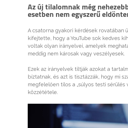
Az új tilalomnak még nehezebb 
esetben nem egyszerű eldönten
A csatorna gyakori kérdések rovatában ü
kifejtette, hogy a YouTube sok kedves ki
voltak olyan irányelvei, amelyek meghat
meddig nem károsak vagy veszélyesek.
Ezek az irányelvek tiltják azokat a tart
bíztatnak, és azt is tisztázzák, hogy mi 
megfelelően tilos a „súlyos testi sérülés 
közzététele.