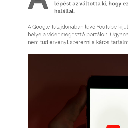
lépést az váltotta ki, hogy
halállal.
A Google tulajdonában lévő YouTube kije
helye a videomegosztó portálon. Ugyanakko
nem tud érvényt szerezni a káros tarta