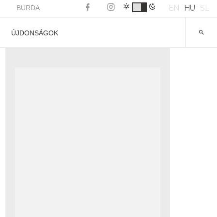
EN
HU
SL
BURDA
ÚJDONSÁGOK