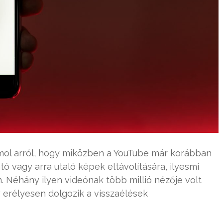
mol arról, hogy miközben a YouTube már korábban
ó vagy arra utaló képek eltávolítására, ilyesmi
. Néhány ilyen videónak több millió nézője volt
y erélyesen dolgozik a visszaélések