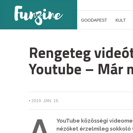
GOODAPEST
KULT
Rengeteg videót 
Youtube – Már m
•
2019. JAN. 16.
A
YouTube közösségi videomego
nézőket érzelmileg sokkoló v