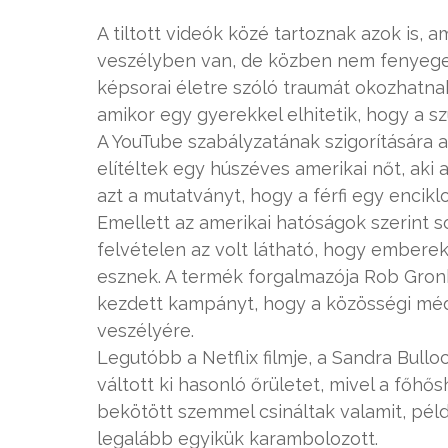
A tiltott videók közé tartoznak azok is, 
veszélyben van, de közben nem fenyegeti 
képsorai életre szóló traumát okozhatna
amikor egy gyerekkel elhitetik, hogy a sz
A YouTube szabályzatának szigorítására a
elítéltek egy húszéves amerikai nőt, aki
azt a mutatványt, hogy a férfi egy encikl
Emellett az amerikai hatóságok szerint 
felvételen az volt látható, hogy ember
esznek. A termék forgalmazója Rob Gron
kezdett kampányt, hogy a közösségi mé
veszélyére.
Legutóbb a Netflix filmje, a Sandra Bul
váltott ki hasonló őrületet, mivel a főh
bekötött szemmel csináltak valamit, pél
legalább egyikük karambolozott.