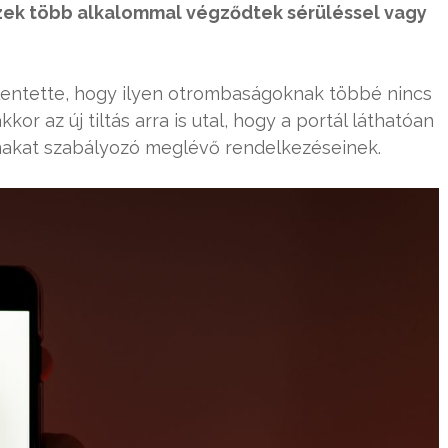
 ezek több alkalommal végződtek sérüléssel vagy
lentette, hogy ilyen otrombaságoknak többé nincs
r az új tiltás arra is utal, hogy a portál láthatóan
lmakat szabályozó meglévő rendelkezéseinek.