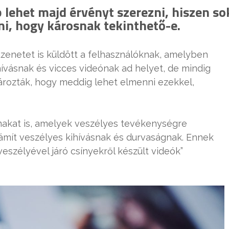
lehet majd érvényt szerezni, hiszen so
i, hogy károsnak tekinthető-e.
zenetet is küldött a felhasználóknak, amelyben
hívásnak és vicces videónak ad helyet, de mindig
ározták, hogy meddig lehet elmenni ezekkel,
almakat is, amelyek veszélyes tevékenységre
számít veszélyes kihívásnak és durvaságnak. Ennek
veszélyével járó csínyekről készült videók”