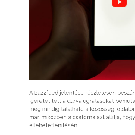
A Buzzfeed jelentése részletesen beszá
ígéretet tett a durva ugratásokat bemutat
még mindig található a közösségi oldalon
már, miközben a csatorna azt állítja, hog
ellehetetlenítésén.