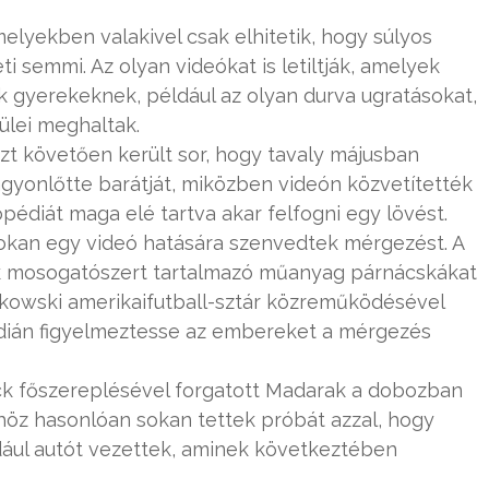
amelyekben valakivel csak elhitetik, hogy súlyos
semmi. Az olyan videókat is letiltják, amelyek
k gyerekeknek, például az olyan durva ugratásokat,
ülei meghaltak.
zt követően került sor, hogy tavaly májusban
 agyonlőtte barátját, miközben videón közvetítették
opédiát maga elé tartva akar felfogni egy lövést.
sokan egy videó hatására szenvedtek mérgezést. A
ek mosogatószert tartalmazó műanyag párnácskákat
kowski amerikaifutball-sztár közreműködésével
dián figyelmeztesse az embereket a mérgezés
lock főszereplésével forgatott Madarak a dobozban
őshöz hasonlóan sokan tettek próbát azzal, hogy
dául autót vezettek, aminek következtében