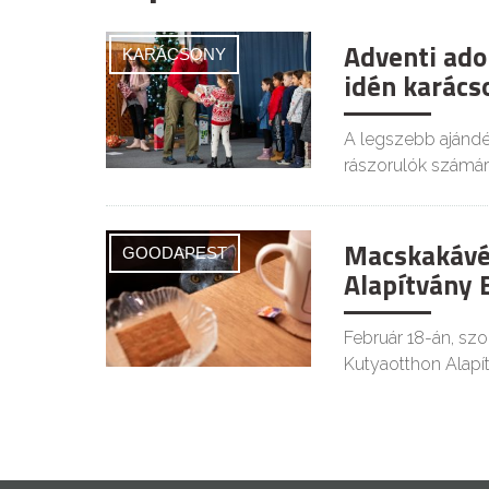
Adventi ad
KARÁCSONY
idén karács
A legszebb ajándé
rászorulók számár
MacskakávéZ
GOODAPEST
Alapítvány
Február 18-án, sz
Kutyaotthon Alapít