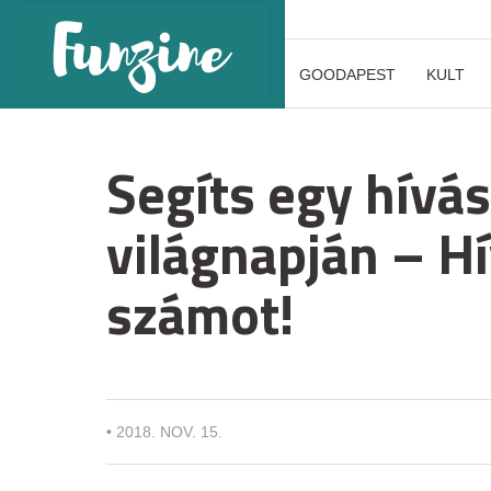
GOODAPEST
KULT
Segíts egy hívá
világnapján – H
számot!
•
2018. NOV. 15.