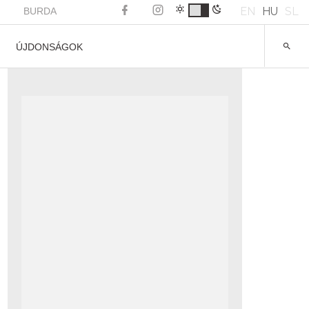
EN
HU
SL
BURDA
ÚJDONSÁGOK