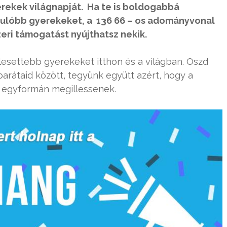
erekek világnapját. Ha te is boldogabbá
rulóbb gyerekeket, a 136 66 – os adományvonal
eri támogatást nyújthatsz nekik.
esettebb gyerekeket itthon és a világban. Oszd
 barátaid között, tegyünk együtt azért, hogy a
 egyformán megillessenek.