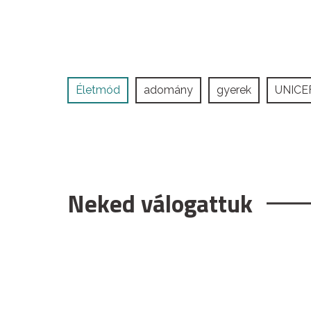
Életmód
adomány
gyerek
UNICE
Neked válogattuk