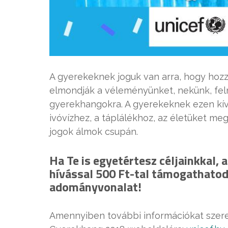
A gyerekeknek joguk van arra, hogy hozz
elmondják a véleményünket, nekünk, fel
gyerekhangokra. A gyerekeknek ezen kívü
ivóvízhez, a táplálékhoz, az életüket me
jogok álmok csupán.
Ha Te is egyetértesz céljainkkal, 
hívással 500 Ft-tal támogathato
adományvonalat!
Amennyiben további információkat szere