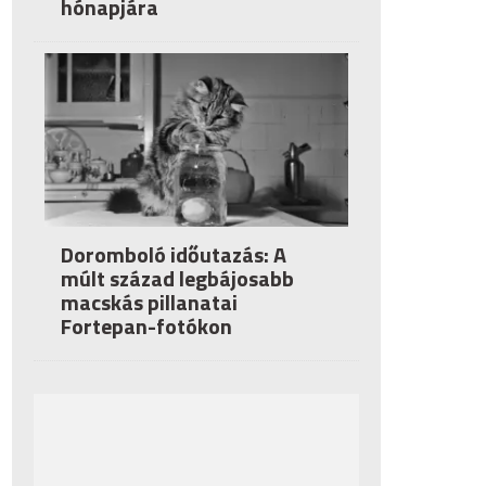
hónapjára
Doromboló időutazás: A
múlt század legbájosabb
macskás pillanatai
Fortepan-fotókon