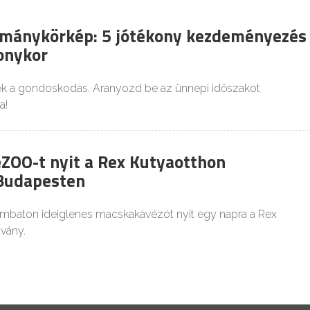
ománykörkép: 5 jótékony kezdeményezés
onykor
k a gondoskodás. Aranyozd be az ünnepi időszakot
a!
OO-t nyit a Rex Kutyaotthon
 Budapesten
ombaton ideiglenes macskakávézót nyit egy napra a Rex
vány.