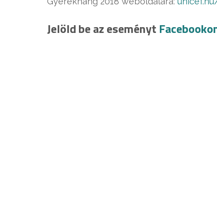
Gyerekhang 2018 weboldalára:
unicef.h
Jelöld be az eseményt
Facebooko