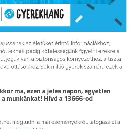
ájussanak az életüket érintő információkhoz,
nőtteknek pedig kötelességünk figyelni ezekre a
l joguk van a biztonságos környezethez, a tiszta
góvó oltásokhoz. Sok millió gyerek számára ezek a
akkor ma, ezen a jeles napon, egyetlen
d a munkánkat! Hívd a 13666-od
tnél megtudni a mai eseményekről, látogass el a