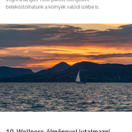
belekóstolhatunk a környék valódi ízeibe is.
10.
Wellness-élménnyel jutalmazni