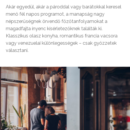
Akár egyedül, akár a pároddal vagy barátokkal keresel
menő fél napos programot, a manapság nagy
népszerűségnek örvendő főzőtanfolyamokat a
magadfajta ínyenc kísérletezőknek találták ki.
Klasszikus olasz konyha, romantikus francia vacsora
vagy venezuelai különlegességek – csak győzzetek
választani.