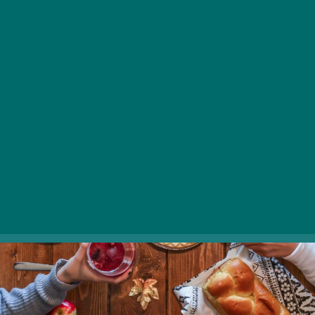
1. Őszi ízeket alkotni
Gourmet kalandorok, irány a konyha! Végre itt az almás,
körtés, sütőtökös piték szezonja, a forró, fűszeres
krémlevesekről nem is beszélve!