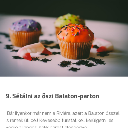
9. Sétálni az őszi Balaton-parton
Bár ilyenkor már nem a Riviéra, azért a Balaton ősszel
is remek úti cél! Kevesebb turistát kell kerülgetni, és
végre a lángos-hekk párost elengedve