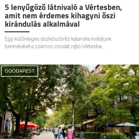
5 lenyűgöző látnivaló a Vértesben,
amit nem érdemes kihagyni őszi
kirándulás alkalmával
Egy különleges őszköszöntő kalandra invitálunk
benneteket a számos csodát rejtő Vértesbe.
GOODAPEST