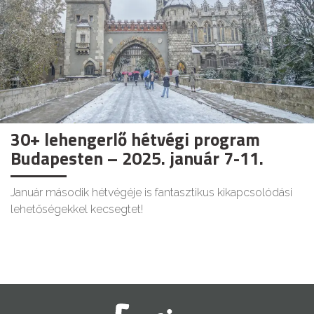
30+ lehengerlő hétvégi program
Budapesten – 2025. január 7-11.
Január második hétvégéje is fantasztikus kikapcsolódási
lehetőségekkel kecsegtet!