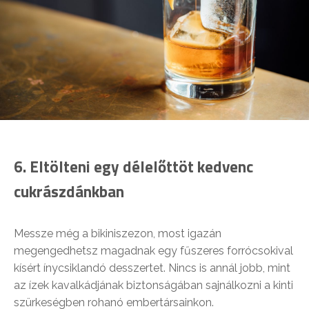
6.
Eltölteni egy délelőttöt kedvenc
cukrászdánkban
Messze még a bikiniszezon, most igazán
megengedhetsz magadnak egy fűszeres forrócsokival
kísért ínycsiklandó desszertet. Nincs is annál jobb, mint
az ízek kavalkádjának biztonságában sajnálkozni a kinti
szürkeségben rohanó embertársainkon.