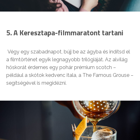
5. A Keresztapa-filmmaratont tartani
Végy egy szabadnapot, bújj be az ágyba és indítsd el
a filmtörténet egyik legnagyobb trilógiáját. Az alvilág
hőskorát érdemes egy pohár prémium scotch –
például a skótok kedvenc itala, a The Famous Grouse –
segítségével is megidézni.