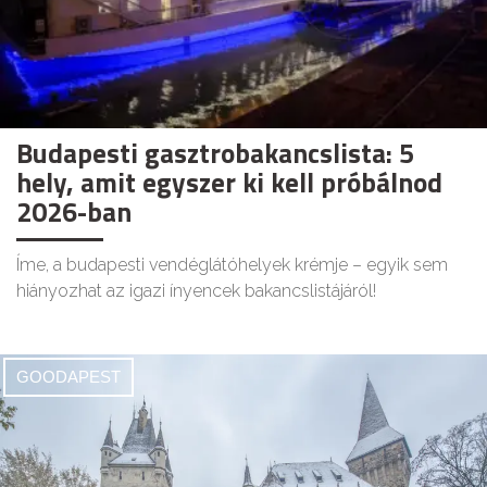
Budapesti gasztrobakancslista: 5
hely, amit egyszer ki kell próbálnod
2026-ban
Íme, a budapesti vendéglátóhelyek krémje – egyik sem
hiányozhat az igazi ínyencek bakancslistájáról!
GOODAPEST