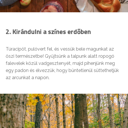
2. Kirándulni a színes erdőben
Túracipőt, pulóvert fel, és vessük bele magunkat az
őszi természetbe! Gyűjtsünk a talpunk alatt ropogó
falevelek közül vadgesztenyét, majd pihenjünk meg
egy padon és élvezzük, hogy büntetlenül süttethetjük
az arcunkat a napon.