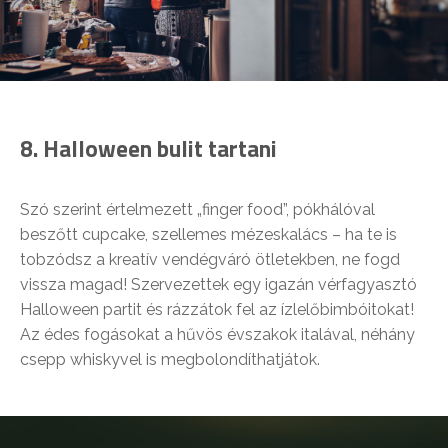
8. Halloween
bulit tartani
Szó szerint értelmezett „finger food”, pókhálóval
beszőtt cupcake, szellemes mézeskalács – ha te is
tobzódsz a kreatív vendégváró ötletekben, ne fogd
vissza magad! Szervezettek egy igazán vérfagyasztó
Halloween partit és rázzátok fel az ízlelőbimbóitokat!
Az édes fogásokat a hűvös évszakok italával, néhány
csepp whiskyvel is megbolondíthatjátok.