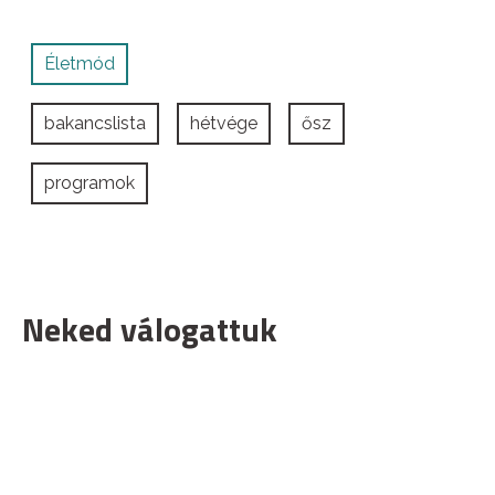
Életmód
bakancslista
hétvége
ősz
programok
Neked válogattuk