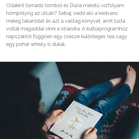
Odakint tornádó tombol és Duna méretű vízfolyam
hömpölyög az utcán? Sebaj, vedd elő a kedvenc
meleg takaródat és azt a vastag könyvet, amit lusta
voltál magaddal vinni a strandra. A kultúrprogramhoz
napszaktól függően egy csésze különleges tea vagy
egy pohár whisky is dukál.