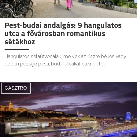
Pest-budai andalgás: 9 hangulatos
utca a fővárosban romantikus
sétákhoz
Hangulatos sétaútvonalak, melyek az őszre békés vagy
éppen pezsgő pesti, budai utcákat ölelnek fel.
GASZTRO