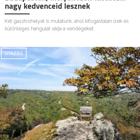
nagy kedvenceid lesznek
Két gasztrohelyet is mutatunk, ahol kifogástalan ízek és
különleges hangulat várja a vendégeket.
UTAZÁS