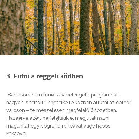
3
.
Futni a reggeli ködben
Bár elsőre nem tűnik szívmelengető programnak,
nagyon is feltöltő napfelkelte közben átfutni az ébredő
városon – természetesen megfelelő öltözetben.
Hazaérve azért ne felejtsük el megjutalmazni
magunkat egy bögre forró teával vagy habos
kakaóval.