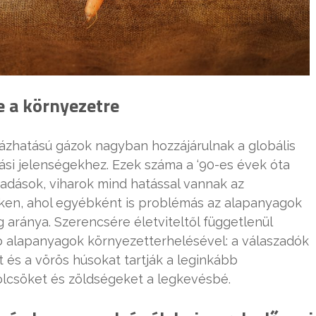
e a környezetre
házhatású gázok nagyban hozzájárulnak a globális
ási jelenségekhez. Ezek száma a ‘90-es évek óta
adások, viharok mind hatással vannak az
teken, ahol egyébként is problémás az alapanyagok
aránya. Szerencsére életviteltől függetlenül
bb alapanyagok környezetterhelésével: a válaszadók
 és a vörös húsokat tartják a leginkább
ölcsöket és zöldségeket a legkevésbé.