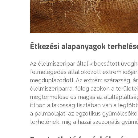
Étkezési alapanyagok terhelés
Az élelmiszeripar által kibocsátott üveg
felmelegedés által okozott extrém időjár
megduplázódott. Az extrém szárazság, ár
élelmiszeriparra, főleg azokon a terüle
megtermelése és magas az alultápláltság 
itthon a lakosság tisztában van a legfő
a pálmaolajat, az egzotikus gyümölcsöket
terhelőnek, míg a hazai szezonális gyüm