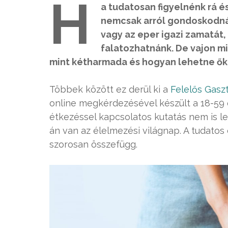
H
a tudatosan figyelnénk rá é
nemcsak arról gondoskodnán
vagy az eper igazi zamatát
falatozhatnánk. De vajon mi
mint kétharmada és hogyan lehetne ő
Többek között ez derül ki a
Felelős Gasz
online megkérdezésével készült a 18-59 
étkezéssel kapcsolatos kutatás nem is l
án van az élelmezési világnap. A tudatos
szorosan összefügg.