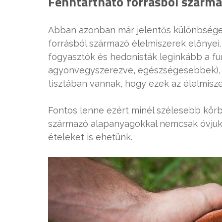
Fenntartható forrásból szárma
Abban azonban már jelentős különbsége
forrásból származó élelmiszerek előnyei
fogyasztók és hedonisták leginkább a fun
agyonvegyszerezve, egészségesebbek), ad
tisztában vannak, hogy ezek az élelmisz
Fontos lenne ezért minél szélesebb körb
származó alapanyagokkal nemcsak óvjuk
ételeket is ehetünk.