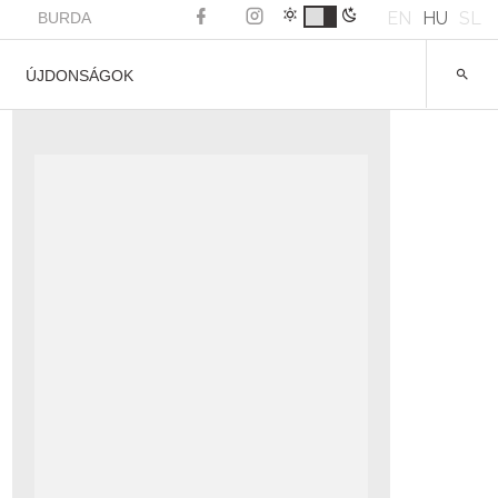
EN
HU
SL
BURDA
ÚJDONSÁGOK