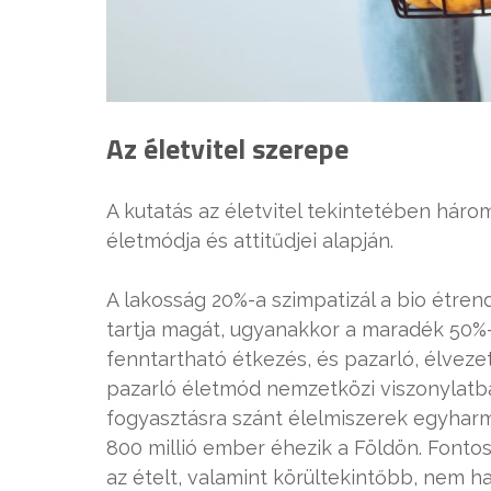
Az életvitel szerepe
A kutatás az életvitel tekintetében háro
életmódja és attitűdjei alapján.
A lakosság 20%-a szimpatizál a bio étre
tartja magát, ugyanakkor a maradék 50%
fenntartható étkezés, és pazarló, élveze
pazarló életmód nemzetközi viszonylatba
fogyasztásra szánt élelmiszerek egyhar
800 millió ember éhezik a Földön. Fonto
az ételt, valamint körültekintőbb, nem h