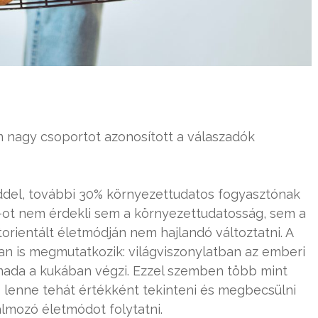
m nagy csoportot azonosított a válaszadók
nddel, további 30% környezettudatos fogyasztónak
-ot nem érdekli sem a környezettudatosság, sem a
torientált életmódján nem hajlandó változtatni. A
n is megmutatkozik: világviszonylatban az emberi
mada a kukában végzi. Ezzel szemben több mint
s lenne tehát értékként tekinteni és megbecsülni
almozó életmódot folytatni.