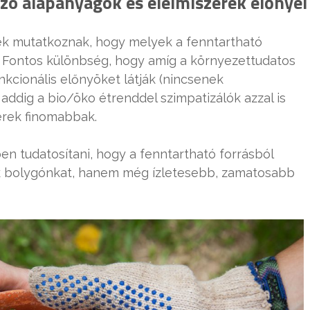
zó alapanyagok és élelmiszerek előnyei
k mutatkoznak, hogy melyek a fenntartható
. Fontos különbség, hogy amíg a környezettudatos
kcionális előnyöket látják (nincsenek
dig a bio/öko étrenddel szimpatizálók azzal is
erek finomabbak.
en tudatosítani, hogy a fenntartható forrásból
 bolygónkat, hanem még ízletesebb, zamatosabb