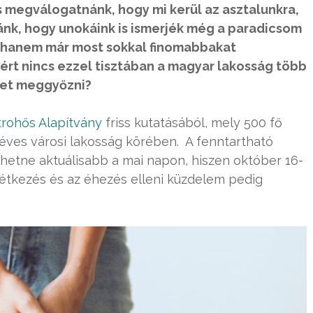
s megválogatnánk, hogy mi kerül az asztalunkra,
k, hogy unokáink is ismerjék még a paradicsom
, hanem már most sokkal finomabbakat
ért nincs ezzel tisztában a magyar lakosság több
ket meggyőzni?
trohős Alapítvány
friss kutatásából, mely 500 fő
éves városi lakosság körében. A fenntartható
ehetne aktuálisabb a mai napon, hiszen október 16-
 étkezés és az éhezés elleni küzdelem pedig