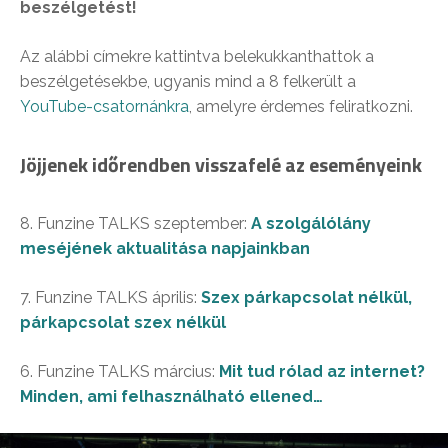
beszélgetést!
Az alábbi címekre kattintva belekukkanthattok a
beszélgetésekbe, ugyanis mind a 8 felkerült a
YouTube-csatornánkra
, amelyre érdemes feliratkozni.
Jöjjenek időrendben visszafelé az eseményeink
8. Funzine TALKS szeptember:
A szolgálólány
meséjének aktualitása napjainkban
7. Funzine TALKS április:
Szex párkapcsolat nélkül,
párkapcsolat szex nélkül
6. Funzine TALKS március:
Mit tud rólad az internet?
Minden, ami felhasználható ellened…