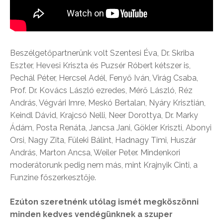
Beszélgetőpartnerünk volt Szentesi Éva, Dr. Skriba
Eszter, Hevesi Kriszta és Puzsér Róbert kétszer is,
Pechál Péter, Hercsel Adél, Fenyő Iván, Virág Csaba,
Prof. Dr. Kovács László ezredes, Mérő László, Réz
András, Végvári Imre, Meskó Bertalan, Nyáry Krisztián,
Keindl Dávid, Krajcsó Nelli, Neer Dorottya, Dr. Marky
Ádám, Posta Renáta, Jancsa Jani, Gökler Kriszti, Abonyi
Orsi, Nagy Zita, Füleki Bálint, Hadnagy Timi, Huszár
András, Marton Ancsa, Weiler Peter. Mindenkori
moderátorunk pedig nem más, mint Krajnyik Cinti, a
Funzine főszerkesztője.
Ezúton szeretnénk utólag ismét megköszönni
minden kedves vendégünknek a szuper