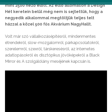
mint 2500 néző előtt. Az első állomáson a Design
Hét keretein belül még nem is sejtettük, hogy a
negyedik alkalommal megtöltjük teljes telt
házzal a közel 500 fős Akvárium NagyHallt.
Volt már szó vállalkozásépítésről, mindenmentes
étrendekről, slow-mozgalomról, párkapcsolatokról,
szerelemről, szexről, társkeresésről, az internetes
adatlopásokról és disztópikus jövőképekről a Black
Mirror és A szolgálólány meséjének kapcsán is.