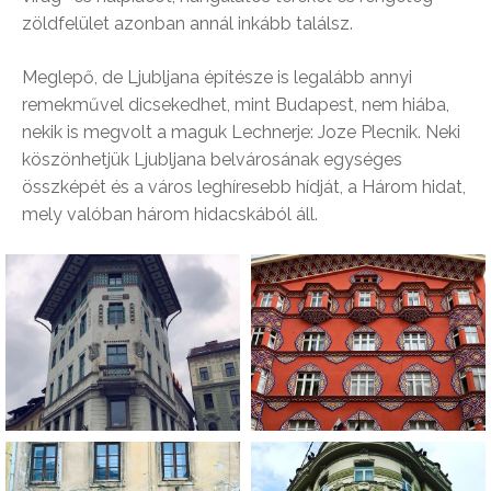
zöldfelület azonban annál inkább találsz.
Meglepő, de Ljubljana építésze is legalább annyi
remekművel dicsekedhet, mint Budapest, nem hiába,
nekik is megvolt a maguk Lechnerje: Joze Plecnik. Neki
köszönhetjük Ljubljana belvárosának egységes
összképét és a város leghíresebb hídját, a Három hidat,
mely valóban három hidacskából áll.