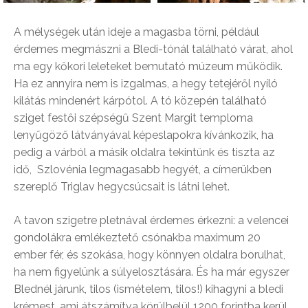
A mélységek után ideje a magasba törni, például
érdemes megmászni a Bledi-tónál található várat, ahol
ma egy kőkori leleteket bemutató múzeum működik.
Ha ez annyira nem is izgalmas, a hegy tetejéről nyíló
kilátás mindenért kárpótol. A tó közepén található
sziget festői szépségű Szent Margit temploma
lenyűgöző látványával képeslapokra kívánkozik, ha
pedig a várból a másik oldalra tekintünk és tiszta az
idő, Szlovénia legmagasabb hegyét, a címerükben
szereplő Triglav hegycsúcsait is látni lehet.
A tavon szigetre pletnával érdemes érkezni: a velencei
gondolákra emlékeztető csónakba maximum 20
ember fér, és szokása, hogy könnyen oldalra borulhat,
ha nem figyelünk a súlyelosztására. És ha már egyszer
Blednél járunk, tilos (ismételem, tilos!) kihagyni a bledi
krémest, ami átszámítva körülbelül 1200 forintba kerül,