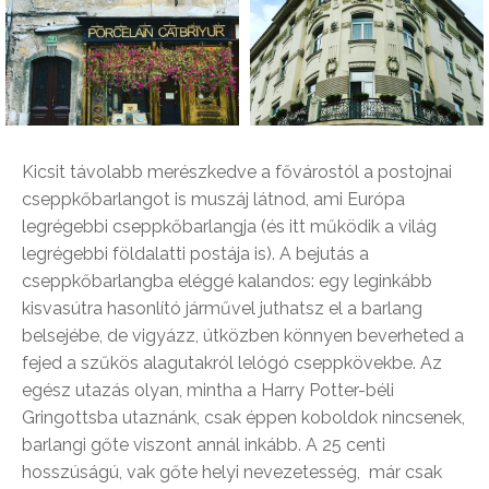
Kicsit távolabb merészkedve a fővárostól a postojnai
cseppkőbarlangot is muszáj látnod, ami Európa
legrégebbi cseppkőbarlangja (és itt működik a világ
legrégebbi földalatti postája is). A bejutás a
cseppkőbarlangba eléggé kalandos: egy leginkább
kisvasútra hasonlító járművel juthatsz el a barlang
belsejébe, de vigyázz, útközben könnyen beverheted a
fejed a szűkös alagutakról lelógó cseppkövekbe. Az
egész utazás olyan, mintha a Harry Potter-béli
Gringottsba utaznánk, csak éppen koboldok nincsenek,
barlangi gőte viszont annál inkább. A 25 centi
hosszúságú, vak gőte helyi nevezetesség, már csak