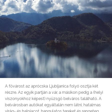
A fővárost az aprócska Ljubljanica folyó osztja két
részre. Az egyik partján a vár, a másikon pedig a (helyi
viszonyokhoz képest) nyüzsgő belváros található. A
belvárosban autókat egyáltalán nem látni, hatalmas
virág- és halpiacot, hangulatos tereket és rengeteg