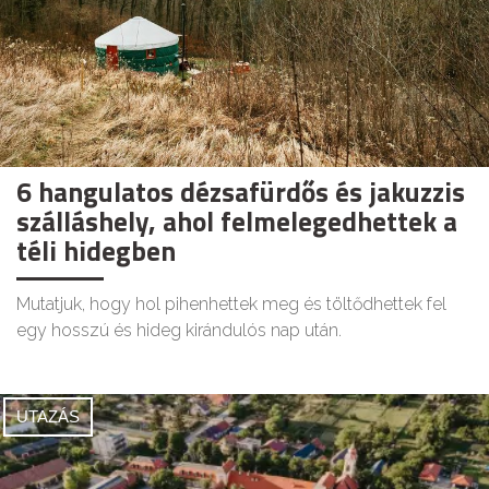
6 hangulatos dézsafürdős és jakuzzis
szálláshely, ahol felmelegedhettek a
téli hidegben
Mutatjuk, hogy hol pihenhettek meg és töltődhettek fel
egy hosszú és hideg kirándulós nap után.
UTAZÁS