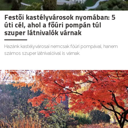
Festői kastélyvárosok nyomában: 5
úti cél, ahol a főúri pompán túl
szuper látnivalók várnak
Hazánk kastélyvárosai nemcsak főúri pompával, hanem
számos szuper látnivalóival is várnak.
GOODAPEST