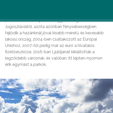
zöldebb
” mondás különösen igaz..
Az ország igencsak fiatal, 1991 nyarán egy kéthetes
„miniháborúban” nyerte el függetlenségét
Jugoszláviától, azóta azonban fénysebességben
fejlődik a hazánknál jóval kisebb méretű és kevesebb
lakosú ország. 2004-ben csatlakozott az Európai
Unióhoz, 2007-től pedig már az euró a hivatalos
fizetőeszköze. 2016-ban Ljubljanát kikiáltották a
legzöldebb városnak, és valóban, itt lépten-nyomon
érik egymást a parkok.