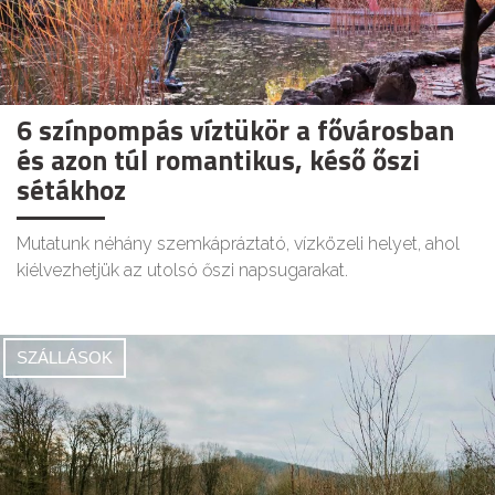
6 színpompás víztükör a fővárosban
és azon túl romantikus, késő őszi
sétákhoz
Mutatunk néhány szemkápráztató, vízközeli helyet, ahol
kiélvezhetjük az utolsó őszi napsugarakat.
SZÁLLÁSOK