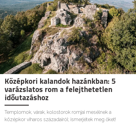
Középkori kalandok hazánkban: 5
varázslatos rom a felejthetetlen
időutazáshoz
Templomok, várak, kolostorok romjai mesélnek a
középkor viharos századairól; ismerjétek meg őket!