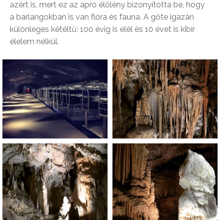
azért is, mert ez az apró élőlény bizonyította be, hogy
a barlangokban is van flóra és fauna. A gőte igazán
különleges kétéltű: 100 évig is elél és 10 évet is kibír
élelem nélkül.