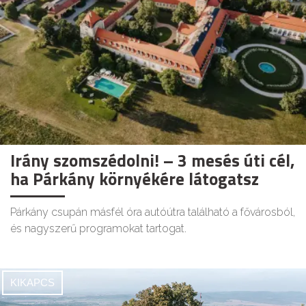
Irány szomszédolni! – 3 mesés úti cél,
ha Párkány környékére látogatsz
Párkány csupán másfél óra autóútra található a fővárosból,
és nagyszerű programokat tartogat.
KIKAPCS