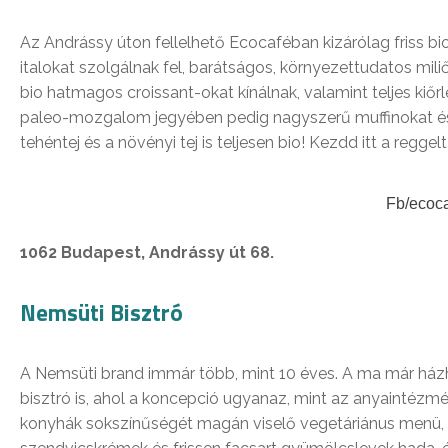
Az Andrássy úton fellelhető Ecocaféban kizárólag friss bi
italokat szolgálnak fel, barátságos, környezettudatos mi
bio hatmagos croissant-okat kínálnak, valamint teljes kiő
paleo-mozgalom jegyében pedig nagyszerű muffinokat és 
tehéntej és a növényi tej is teljesen bio! Kezdd itt a reggel
Fb/ecoc
1062 Budapest, Andrássy út 68.
Nemsüti Bisztró
A Nemsüti brand immár több, mint 10 éves. A ma már házhoz
bisztró is, ahol a koncepció ugyanaz, mint az anyaintézmé
konyhák sokszínűségét magán viselő vegetáriánus menü, k