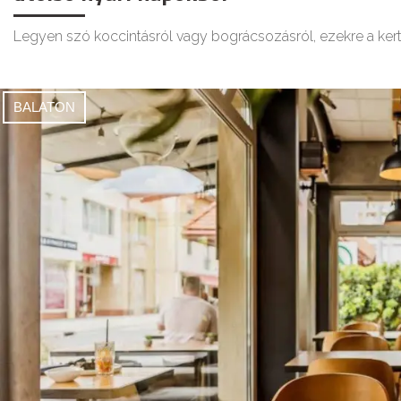
Legyen szó koccintásról vagy bográcsozásról, ezekre a ker
BALATON