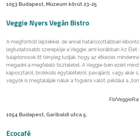
1053 Budapest, Múzeum körút 23-25
Veggie Nyers Vegán Bistro
A megfontolt léptekkel, de annál határozottabban kibont
legtudatosabb szereplője a Veggie, ami korábban Az Élet 
tulajdonosok itt tényleg tudják, hogy az étkezés mindennap
megadni a megfelelő tiszteletet. A Veggie-ben ezért minde
káposztáról, brokkolis egytálételről, pavajáról, vagy akár
vágyók is megtalálják náluk a fogukra valót, például a „
Fb/VeggieRa
1054 Budapest, Garibaldi utca 5.
Ecocafé