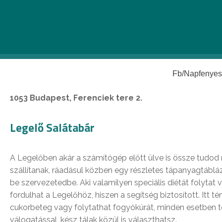
vendégek is találnak kedvükre való fogásokat. A betérők íz
közül válogathatnak, amit a salátabár kínálatával, illetve 
cukrászda kínálatában házi sütemények, ínycsiklandó tort
közül választhatunk.
Fb/Napfenyes
1053 Budapest, Ferenciek tere 2.
Legelő Salátabár
A Legelőben akár a számítógép előtt ülve is össze tudod r
szállítanak, ráadásul közben egy részletes tápanyagtábláz
be szervezetedbe. Aki valamilyen speciális diétát folytat
fordulhat a Legelőhöz, hiszen a segítség biztosított. Itt t
cukorbeteg vagy folytathat fogyókúrát, minden esetben tö
válogatással, kész tálak közül is választhatsz.