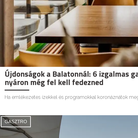
Újdonságok a Balatonnál: 6 izgalmas ga
nyáron még fel kell fedezned
Ha emlékezetes ízekkel és programokkal koronáznátok meg 
GASZTRO