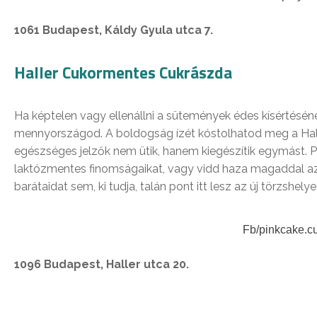
1061 Budapest, Káldy Gyula utca 7.
Haller Cukormentes Cukrászda
Ha képtelen vagy ellenállni a sütemények édes kísértésének
mennyországod. A boldogság ízét kóstolhatod meg a Halle
egészséges jelzők nem ütik, hanem kiegészítik egymást. Prób
laktózmentes finomságaikat, vagy vidd haza magaddal a
barátaidat sem, ki tudja, talán pont itt lesz az új törzshel
Fb/pinkcake.c
1096 Budapest, Haller utca 20.