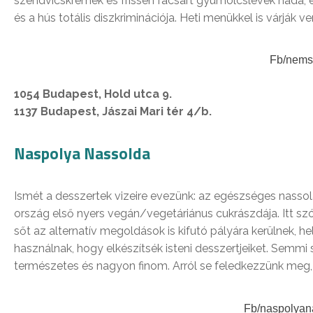
szendvicskrémek és frissen facsart gyümölcslevek hada, é
és a hús totális diszkriminációja. Heti menükkel is várják v
Fb/nems
1054 Budapest, Hold utca 9.
1137 Budapest, Jászai Mari tér 4/b.
Naspolya Nassolda
Ismét a desszertek vizeire evezünk: az egészséges nassol
ország első nyers vegán/vegetáriánus cukrászdája. Itt szó
sőt az alternatív megoldások is kifutó pályára kerülnek,
használnak, hogy elkészítsék isteni desszertjeiket. Semmi
természetes és nagyon finom. Arról se feledkezzünk meg, 
Fb/naspolyan