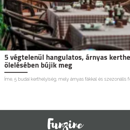
5 végtelenül hangulatos, árnyas kerthe
ölelésében bújik meg
Íme, 5 budai kerthelyiség, mely árnyas fákkal és szezonális 