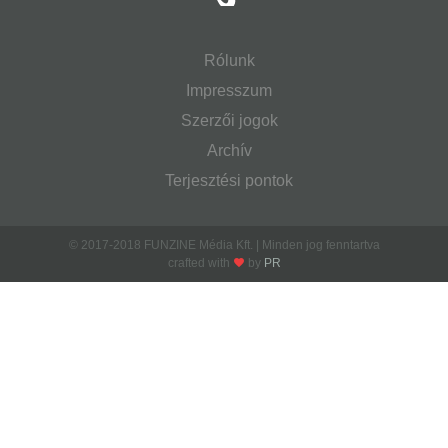
Rólunk
Impresszum
Szerzői jogok
Archív
Terjesztési pontok
© 2017-2018 FUNZINE Média Kft. | Minden jog fenntartva
crafted with
by
PR