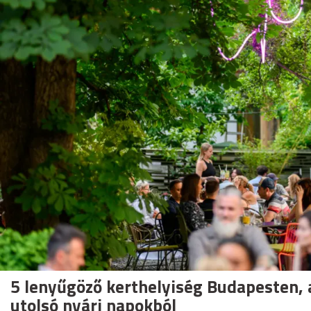
5 lenyűgöző kerthelyiség Budapesten, ah
utolsó nyári napokból