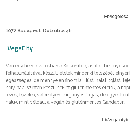
Fb/legelosal
1072 Budapest, Dob utca 46.
VegaCity
Van egy hely a városban a Kiskörúton, ahol bebizonyosodi
felhasználásával készült ételek mindenki tetszését elnyer
egészséges, de mennyeien finom is. Húst, halat, tojást, t
hely, napi szinten készülnek itt gluténmentes ételek, a na
leves, főzelék, valamilyen burgonyás fogás, de egyébként
náluk, mint például a vegán és gluténmentes Gandaburi.
Fb/vegacityb