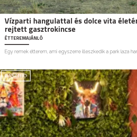
Vízparti hangulattal és dolce vita életé
rejtett gasztrokincse
ÉTTEREMAJÁNLÓ
Egy remek étterem, ami egyszerre illeszkedik a park laza h
GASZTRO